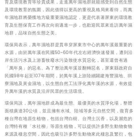
育及環境教育等珍貴成果，走進萬年濕地群就能感受到自然生態
及環境教育的氛圍，因此值得以更高的重視及格局來看待，而萬
年濕地群將榮獲地方級重要濕地認定，更是代表著屏東的環境教
育及生態保育工作再次向前邁進一步，也歡迎民眾來造訪萬年濕
地群，品味自然生態之美。
環保局表示，萬年濕地群是貫串穿屏東市中心的萬年溪最重要的
水源，由於萬年溪在民國50~60年代左右經濟快速發展，遭到沿
岸生活污水及上游畜牧廢水污染致使水質惡化，甚至還曾有過
「萬年臭」的惡名。為了整治萬年溪並翻轉惡名，屏東縣政府自
民國98年起至107年期間，於萬年溪上游陸續闢建海豐濕地、圳
寮濕地及黃金濕地，以生態自然工法淨化萬年溪的水源，有效提
升萬年溪的水質及沿岸民眾的生活環境。
環保局說，萬年濕地群成為最生態、最優美的水質淨化場，整體
面積廣達30公頃，並且擁有水域、陸域等多元自然空間，復育多
種台灣在地原生植物，包括台灣白樹、台灣土沉香，以及瀕危的
台灣特有種「水社柳」等原生植物，可以提供許多野生動物食物
來源及棲息空間，因此也吸引許多野生動物來此棲息及繁衍，包