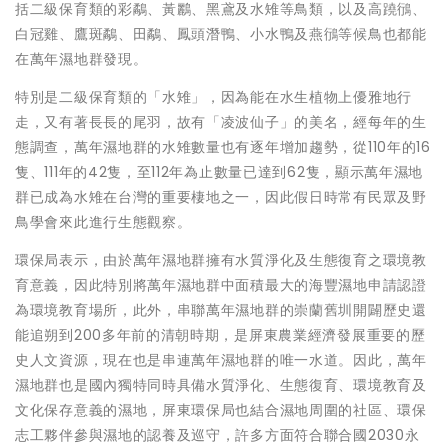
括二級保育類的彩鷸、黃鸝、黑鳶及水雉等鳥類，以及高蹺鴴、
白冠雞、鷹斑鷸、田鷸、鳳頭潛鴨、小水鴨及燕鴴等候鳥也都能
在萬年濕地群發現。
特別是二級保育類的「水雉」，因為能在水生植物上優雅地行
走，又有著長長的尾羽，故有「凌波仙子」的美名，經每年的生
態調查，萬年濕地群的水雉數量也有逐年增加趨勢，從110年的16
隻、111年的42隻，至112年為止數量已達到62隻，顯示萬年濕地
群已成為水雉在台灣的重要棲地之一，因此假日時常有民眾及野
鳥學會來此進行生態觀察。
環保局表示，由於萬年濕地群擁有水質淨化及生態復育之環境教
育意義，因此特別將萬年濕地群中面積最大的海豐濕地申請認證
為環境教育場所，此外，串聯萬年濕地群的崇蘭舊圳開闢歷史還
能追朔到200多年前的清朝時期，是屏東農業經濟發展重要的歷
史人文資源，現在也是串連萬年濕地群的唯一水道。因此，萬年
濕地群也是國內獨特同時具備水質淨化、生態復育、環境教育及
文化保存意義的濕地，屏東環保局也結合濕地周圍的社區、環保
志工夥伴參與濕地的認養及巡守，許多方面符合聯合國2030永