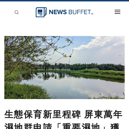
回到首頁
新聞稿分類
登入
刊登
生態保育新里程碑 屏東萬年
濕地群申請「重要濕地」獲