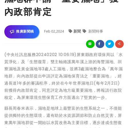
內政部肯定
Feb 02,2024
新聞
新聞時事
推廣新聞稿
(中央社訊息服務20240202 10:06:19)屏東縣政府環保局以「水
質淨化」及「生態復育」雙主軸維護萬年溪上游的海豐濕地、圳
寮濕地及黃金濕地等3處人工濕地，並將3處濕地整合為「萬年濕
地群」向內政部提出申請評定為濕地保育法之「重要濕地」，經
過長達1年多的審議程序，終於在今年世界濕地日(每年2月2日)
前獲得內政部肯定，同意評定為地方級重要濕地，將報請行政院
核定，為屏東環境生態保育工作方面邁出了堅實的一步。
縣長周春米表示，濕地是地球上最豐富的生態系統之一，不僅能
提供獨特的生態環境，還有助於水資源調節和防止自然災害，屏
東萬年濕地群從一開始以水質改善為主要目標，逐步達成生態復