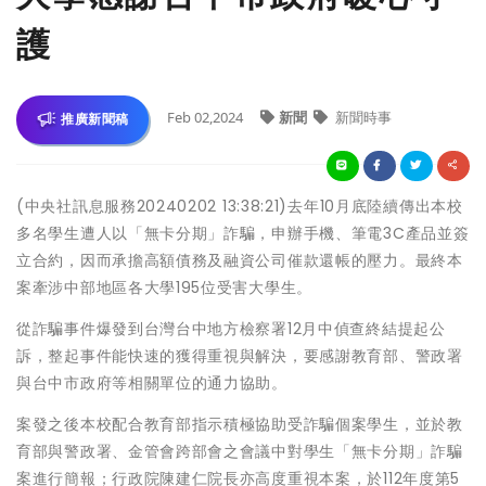
護
Feb 02,2024
新聞
新聞時事
推廣新聞稿
(中央社訊息服務20240202 13:38:21)去年10月底陸續傳出本校
多名學生遭人以「無卡分期」詐騙，申辦手機、筆電3C產品並簽
立合約，因而承擔高額債務及融資公司催款還帳的壓力。最終本
案牽涉中部地區各大學195位受害大學生。
從詐騙事件爆發到台灣台中地方檢察署12月中偵查終結提起公
訴，整起事件能快速的獲得重視與解決，要感謝教育部、警政署
與台中市政府等相關單位的通力協助。
案發之後本校配合教育部指示積極協助受詐騙個案學生，並於教
育部與警政署、金管會跨部會之會議中對學生「無卡分期」詐騙
案進行簡報；行政院陳建仁院長亦高度重視本案，於112年度第5