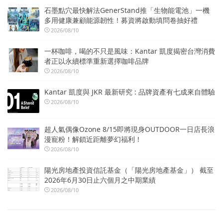
石墨點穴最快解法GenerStand推「生物能電池」一機
多用健康兼顧能源韌性！募資將啟動填問卷抽好禮
2026/08/10
一杯咖啡，喝的不只是風味：Kantar 凱度揭密台灣消費
者正以永續標準重新選擇咖啡品牌
2026/08/10
Kantar 凱度與 JKR 最新研究 : 品牌資產有七成來自體驗
2026/08/10
超人氣偶像Ozone 8/15即將現身OUTDOOR一日店長浪
漫寵粉！解鎖近距離夢幻福利！
2026/08/10
陽光房地產投資信託基金（「陽光房地產基金」） 截至
2026年6月30日止六個月之中期業績
2026/08/10