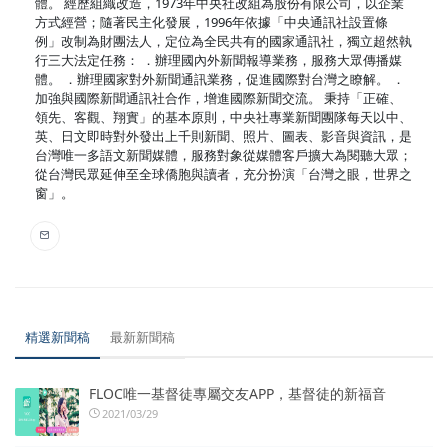
體。 經歷組織改造，1973年中央社改組為股份有限公司，以企業
方式經營；隨著民主化發展，1996年依據「中央通訊社設置條
例」改制為財團法人，定位為全民共有的國家通訊社，獨立超然執
行三大法定任務： ．辦理國內外新聞報導業務，服務大眾傳播媒
體。 ．辦理國家對外新聞通訊業務，促進國際對台灣之瞭解。 ．
加強與國際新聞通訊社合作，增進國際新聞交流。 秉持「正確、
領先、客觀、翔實」的基本原則，中央社專業新聞團隊每天以中、
英、日文即時對外發出上千則新聞、照片、圖表、影音與資訊，是
台灣唯一多語文新聞媒體，服務對象從媒體客戶擴大為閱聽大眾；
從台灣民眾延伸至全球僑胞與讀者，充分扮演「台灣之眼，世界之
窗」。
精選新聞稿
最新新聞稿
FLOC唯一基督徒專屬交友APP，基督徒的新福音
2021/03/29