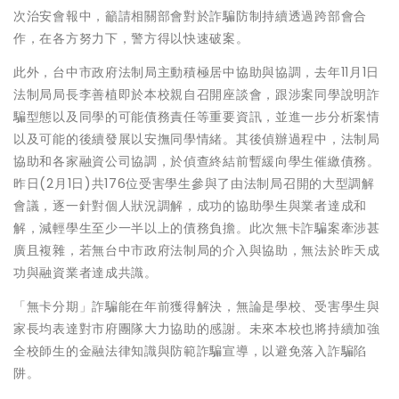
次治安會報中，籲請相關部會對於詐騙防制持續透過跨部會合
作，在各方努力下，警方得以快速破案。
此外，台中市政府法制局主動積極居中協助與協調，去年11月1日
法制局局長李善植即於本校親自召開座談會，跟涉案同學說明詐
騙型態以及同學的可能債務責任等重要資訊，並進一步分析案情
以及可能的後續發展以安撫同學情緒。其後偵辦過程中，法制局
協助和各家融資公司協調，於偵查終結前暫緩向學生催繳債務。
昨日(2月1日)共176位受害學生參與了由法制局召開的大型調解
會議，逐一針對個人狀況調解，成功的協助學生與業者達成和
解，減輕學生至少一半以上的債務負擔。此次無卡詐騙案牽涉甚
廣且複雜，若無台中市政府法制局的介入與協助，無法於昨天成
功與融資業者達成共識。
「無卡分期」詐騙能在年前獲得解決，無論是學校、受害學生與
家長均表達對市府團隊大力協助的感謝。未來本校也將持續加強
全校師生的金融法律知識與防範詐騙宣導，以避免落入詐騙陷
阱。