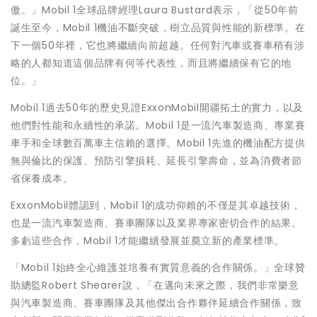
傲。」Mobil 1全球品牌經理Laura Bustard表示，「從50年前
誕生至今，Mobil 1機油不斷突破，樹立品質與性能的新標準。在
下一個50年裡，它也將繼續向前超越。任何對汽車或賽車稍有涉
略的人都知道這個品牌有何等代表性，而且將繼續保有它的地
位。」
Mobil 1過去50年的歷史見證ExxonMobil開疆拓土的實力，以及
他們對性能和永續性的承諾。Mobil 1是一流汽車製造商、專業賽
車手和全球數百萬車主信賴的選擇。Mobil 1先進的機油配方提供
無與倫比的保護、預防引擎損耗、延長引擎壽命，並為消費者節
省保養成本。
ExxonMobil體認到，Mobil 1的成功仰賴的不僅是其卓越技術，
也是一流汽車製造商、賽車團隊以及業界專家密切合作的結果。
多虧這些合作，Mobil 1才能繼續發展並奠立新的產業標準。
「Mobil 1始終全心維護並培養有實質意義的合作關係。」全球贊
助總監Robert Shearer說，「在邁向未來之際，我們非常樂意
與汽車製造商、賽車團隊及其他傑出合作夥伴延續合作關係，致