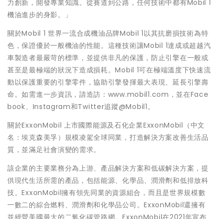
力創新，開發專業知識。從賽道到公路，任何技術中都有Mobil 1
機油進步的身影。」
關於Mobil 1 世界一流合成機油品牌Mobil 1以其抗磨損技術為特
色，保證優於一般機油的性能。這種技術讓Mobil 1達成或超越汽
車製造者最嚴苛的標準，並提供非凡的保護，防止引擎在一般或
甚至是最極端的狀況下造成損耗。Mobil 1可在極端溫度下快速流
動以保護重要的引擎零件，協助引擎發揮最大表現、延長引擎壽
命。如需進一步資訊，請造訪：www.mobil1.com，並在Face
book、Instagram和Twitter追蹤@Mobil1。
關於ExxonMobil 上市國際能源及石化企業ExxonMobil（中文
名：埃克森美孚）規模凌駕全球同業，打造解決方案改善生活品
質，並滿足社會演變的需求。
該企業的主要業務分為上游、產品解決方案和低碳解決方案，提
供現代生活所需的產品，包括能源、化學品、潤滑劑和低排放科
技。ExxonMobil擁有領先同業的資源組合，而且是世界規模數
一數二的綜合燃料、潤滑劑和化學品公司。ExxonMobil還擁有
並經營美國最大的二氧化碳管路網。ExxonMobil在2021年宣布