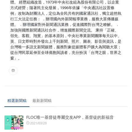
體。 經歷組織改造，1973年中央社改組為股份有限公司，以企業
方式經營；隨著民主化發展，1996年依據「中央通訊社設置條
例」改制為財團法人，定位為全民共有的國家通訊社，獨立超然執
行三大法定任務： ．辦理國內外新聞報導業務，服務大眾傳播媒
體。 ．辦理國家對外新聞通訊業務，促進國際對台灣之瞭解。 ．
加強與國際新聞通訊社合作，增進國際新聞交流。 秉持「正確、
領先、客觀、翔實」的基本原則，中央社專業新聞團隊每天以中、
英、日文即時對外發出上千則新聞、照片、圖表、影音與資訊，是
台灣唯一多語文新聞媒體，服務對象從媒體客戶擴大為閱聽大眾；
從台灣民眾延伸至全球僑胞與讀者，充分扮演「台灣之眼，世界之
窗」。
精選新聞稿
最新新聞稿
FLOC唯一基督徒專屬交友APP，基督徒的新福音
2021/03/29