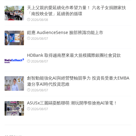
天上父親的愛延續化作希望力量！ 六名子女捐贈家扶
「南投映全號」延續善的循環
2026/08/08
鎧應 AudienceSense 臉部辨識功能上市
2026/08/07
HDBank 取得越南歷來最大規模國際銀團社會貸款
2026/08/07
創智動能強化AI與經營雙軸競爭力 投資長受臺大EMBA
邀分享AI時代投資思維
2026/08/07
ASUSx三麗鷗耍酷聯萌 潮玩開學祭搶抱AI筆電！
2026/08/07