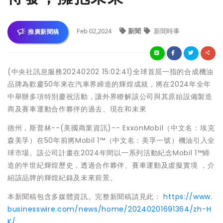
Feb 02,2024
新聞
新聞時事
推廣新聞稿
(中央社訊息服務20240202 15:02:41)全球首屈一指的合成機油
品牌為歡慶50年來在汽車界締造的輝煌成就，將在2024年全年
中舉辦多項特別慶祝活動，讓外界瞭解該公司與其原始設備製造
商及賽車運動合作夥伴的過去、現在和未來
德州，斯普林--(美國商業資訊)-- ExxonMobil（中文名：埃克
森美孚）在50年前將Mobil 1™（中文名：美孚一號）機油引入全
球市場。該公司計畫在2024年間以一系列活動紀念Mobil 1™締
造的半世紀輝煌歷史，透過合作夥伴、賽車運動及虛擬實境 ，介
紹該品牌的輝煌紀錄及未來前景。
本新聞稿包含多媒體資訊。完整新聞稿請見此：
https://www.
businesswire.com/news/home/20240201691364/zh-H
K/