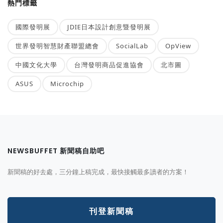
熱門標籤
國際發明展
JDIE日本設計創意暨發明展
世界發明智慧財產聯盟總會
SocialLab
OpView
中國文化大學
台灣發明商品促進協會
北市圖
ASUS
Microchip
NEWSBUFFET 新聞稿自助吧
新聞稿的好去處，三分鐘上稿完成，最快接觸最多讀者的方案！
刊登新聞稿