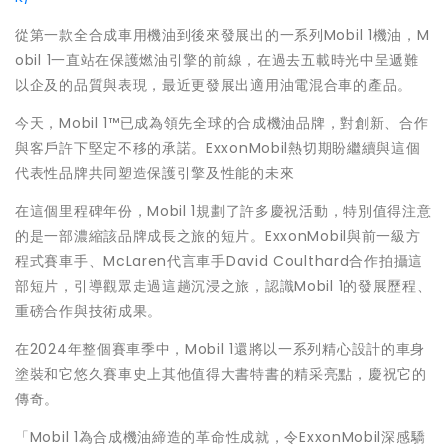
從第一款全合成車用機油到後來發展出的一系列Mobil 1機油，M
obil 1一直站在保護燃油引擎的前線，在過去五載時光中呈遞難
以企及的品質與表現，最近更發展出適用油電混合車的產品。
今天，Mobil 1™已成為領先全球的合成機油品牌，對創新、合作
與客戶許下堅定不移的承諾。ExxonMobil熱切期盼繼續與這個
代表性品牌共同塑造保護引擎及性能的未來
在這個里程碑年份，Mobil 1規劃了許多慶祝活動，特別值得注意
的是一部濃縮該品牌成長之旅的短片。ExxonMobil與前一級方
程式賽車手、McLaren代言車手David Coulthard合作拍攝這
部短片，引導觀眾走過這趟沉浸之旅，認識Mobil 1的發展歷程、
重磅合作與技術成果。
在2024年整個賽車季中，Mobil 1還將以一系列精心設計的車身
塗裝和它悠久賽車史上其他值得大書特書的精采亮點，慶祝它的
傳奇。
「Mobil 1為合成機油締造的革命性成就，令ExxonMobil深感驕