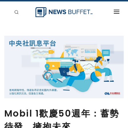
回到首頁
新聞稿分類
登入
刊登
Mobil 1歡慶50週年：蓄勢
待發，擁抱未來