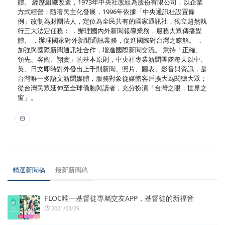
體。 經歷組織改造，1973年中央社改組為股份有限公司，以企業
方式經營；隨著民主化發展，1996年依據「中央通訊社設置條
例」改制為財團法人，定位為全民共有的國家通訊社，獨立超然執
行三大法定任務： ．辦理國內外新聞報導業務，服務大眾傳播媒
體。 ．辦理國家對外新聞通訊業務，促進國際對台灣之瞭解。 ．
加強與國際新聞通訊社合作，增進國際新聞交流。 秉持「正確、
領先、客觀、翔實」的基本原則，中央社專業新聞團隊每天以中、
英、日文即時對外發出上千則新聞、照片、圖表、影音與資訊，是
台灣唯一多語文新聞媒體，服務對象從媒體客戶擴大為閱聽大眾；
從台灣民眾延伸至全球僑胞與讀者，充分扮演「台灣之眼，世界之
窗」。
精選新聞稿
最新新聞稿
FLOC唯一基督徒專屬交友APP，基督徒的新福音
2021/03/29