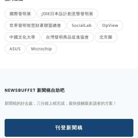
國際發明展
JDIE日本設計創意暨發明展
世界發明智慧財產聯盟總會
SocialLab
OpView
中國文化大學
台灣發明商品促進協會
北市圖
ASUS
Microchip
NEWSBUFFET 新聞稿自助吧
新聞稿的好去處，三分鐘上稿完成，最快接觸最多讀者的方案！
刊登新聞稿