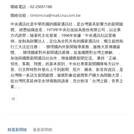
聯絡電話：02-25051180
聯絡信箱：
timtimcna@mail.cna.com.tw
中央通訊社是中華民國的國家通訊社，是台灣最具影響力的新聞媒
體。 經歷組織改造，1973年中央社改組為股份有限公司，以企業
方式經營；隨著民主化發展，1996年依據「中央通訊社設置條
例」改制為財團法人，定位為全民共有的國家通訊社，獨立超然執
行三大法定任務： ．辦理國內外新聞報導業務，服務大眾傳播媒
體。 ．辦理國家對外新聞通訊業務，促進國際對台灣之瞭解。 ．
加強與國際新聞通訊社合作，增進國際新聞交流。 秉持「正確、
領先、客觀、翔實」的基本原則，中央社專業新聞團隊每天以中、
英、日文即時對外發出上千則新聞、照片、圖表、影音與資訊，是
台灣唯一多語文新聞媒體，服務對象從媒體客戶擴大為閱聽大眾；
從台灣民眾延伸至全球僑胞與讀者，充分扮演「台灣之眼，世界之
窗」。
精選新聞稿
最新新聞稿