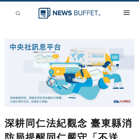
回到首頁
新聞稿分類
登入
刊登
深耕同仁法紀觀念 臺東縣消
防局提醒同仁嚴守「不送