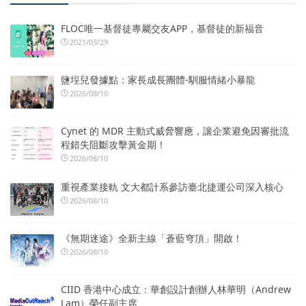
FLOC唯一基督徒專屬交友APP，基督徒的新福音
2021/03/29
鹽埕兒發據點：家長成長團體-馴服情緒小暴龍
2026/08/10
Cynet 的 MDR 主動式威脅響應，讓企業避免因審批流
程錯失阻斷攻擊黃金期！
2026/08/10
重視產業接軌 文大都計系參訪臺北捷運公司深入核心
2026/08/10
《無期迷途》全新主線「蒼藍穹頂」開啟！
2026/08/10
CIID 香港中心成立：華創設計創辦人林華明（Andrew
Lam）榮任副主席