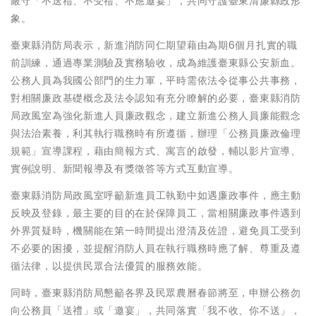
嚴守「不送禮、不受禮、不應邀宴」，共同守護臺東清廉縣政形
象。
臺東縣消防局表示，新進消防同仁期望藉由為期6個月扎實的職
前訓練，通過專業測驗及實務驗收，成為維護臺東縣公安新血。
公務人員為我國公部門的生力軍，平時需依法令從事公共事務，
對相關廉政基礎概念及法令認知有充分瞭解的必要，臺東縣消防
局政風室為強化新進人員廉政觀念，建立新進公務人員廉能觀念
與法治素養，利其執行職務時有所遵循，辦理「公務員廉政倫理
規範」宣導課程，藉由簡報方式、寓言的啟發，輔以影片宣導、
實例說明、新聞報導及有獎徵答等方式互動宣導。
臺東縣消防局政風室呼籲新進員工執勤中如遇廉政事件，應主動
反映及登錄，最主要的目的在於保障員工，當相關廉政事件遇到
外界質疑時，機關能在第一時間提出澄清及佐證，避免員工受到
不必要的困擾，並提醒消防人員在執行職務時應了解、尊重及遵
循法律，以提供民眾合法優質的服務效能。
同時，臺東縣消防局懇籲各界及民眾農曆春節將至，申辦公務勿
向公務員「送禮」或「邀宴」，共同落實「我不收、你不送」，