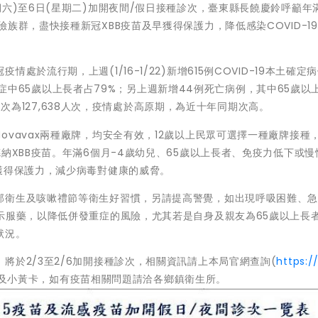
六)至6日(星期二)加開夜間/假日接種診次，臺東縣長饒慶鈴呼籲年
族群，盡快接種新冠XBB疫苗及早獲得保護力，降低感染COVID-1
於流行期，上週(1/16-1/22)新增615例COVID-19本土確定病
，併發症中65歲以上長者占79%；另上週新增44例死亡病例，其中65歲以
診人次為127,638人次，疫情處於高原期，為近十年同期次高。
vavax兩種廠牌，均安全有效，12歲以上民眾可選擇一種廠牌接種
納XBB疫苗。年滿6個月-4歲幼兒、65歲以上長者、免疫力低下或慢
獲得保護力，減少病毒對健康的威脅。
部衛生及咳嗽禮節等衛生好習慣，另請提高警覺，如出現呼吸困難、
示服藥，以降低併發重症的風險，尤其若是自身及親友為65歲以上長
狀況。
將於2/3至2/6加開接種診次，相關資訊請上本局官網查詢(
https:/
保卡及小黃卡，如有疫苗相關問題請洽各鄉鎮衛生所。