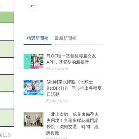
精選新聞稿
最新新聞稿
FLOC唯一基督徒專屬交友
APP，基督徒的新福音
2021/03/29
[死神]東永降臨《七騎士
Re:BIRTH》 同步推出各種夏
日活動
2026/08/06
「北上次數」成花東備孕夫
妻困境！宜蘊串聯花蓮門諾
醫院：減輕交通、時間、經
濟負擔
衛生所