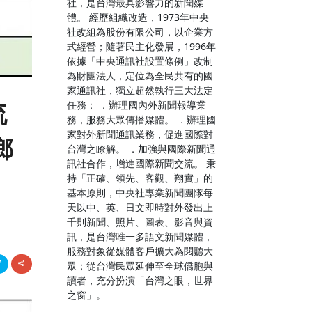
社，是台灣最具影響力的新聞媒
體。 經歷組織改造，1973年中央
社改組為股份有限公司，以企業方
式經營；隨著民主化發展，1996年
依據「中央通訊社設置條例」改制
為財團法人，定位為全民共有的國
家通訊社，獨立超然執行三大法定
任務： ．辦理國內外新聞報導業
流
務，服務大眾傳播媒體。 ．辦理國
家對外新聞通訊業務，促進國際對
鄉
台灣之瞭解。 ．加強與國際新聞通
訊社合作，增進國際新聞交流。 秉
持「正確、領先、客觀、翔實」的
基本原則，中央社專業新聞團隊每
天以中、英、日文即時對外發出上
千則新聞、照片、圖表、影音與資
訊，是台灣唯一多語文新聞媒體，
服務對象從媒體客戶擴大為閱聽大
眾；從台灣民眾延伸至全球僑胞與
讀者，充分扮演「台灣之眼，世界
之窗」。