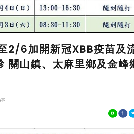
至2/6加開新冠XBB疫苗及
診 關山鎮、太麻里鄉及金峰
時事