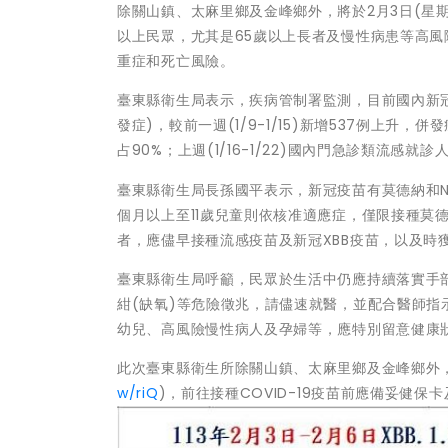
除關山鎮、太麻里鄉及金峰鄉外，將於2月3日(星期
以上民眾，尤其是65歲以上長者及慢性病患等高風險
重症和死亡風險。
臺東縣衛生局表示，疾病管制署監測，目前國內新冠疫情處
發症)，較前一週(1/9-1/15)新增537例上升
占90%；上週(1/16-1/22)國內門急診類流感就
臺東縣衛生局長孫國平表示，新冠疫苗有莫德納和No
個月以上至11歲兒童則依核准適應症，僅限接種莫德
者，應儘早接種流感疫苗及新冠XBB疫苗，以及時
臺東縣衛生局呼籲，民眾於生活中仍應持續落實手
紺(缺氧)等危險徵兆，請儘速就醫，並配合醫師指
幼兒、高風險慢性病人及孕婦等，應特別留意健康
此次臺東縣衛生所除關山鎮、太麻里鄉及金峰鄉外，
w/riQ
)，前往接種COVID-19疫苗前應備妥健