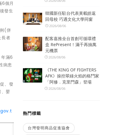
2026/08/06
滿6個月
9後發生
韓國新任駐台代表黃載皓返
回母校 巧遇文化大學同窗
2026/08/06
例(併
上長者
配客嘉推全台首創可循環禮
盒 RePresent！滿千再抽萬
元機票
，年滿6
2026/08/06
性病患
《THE KING OF FIGHTERS
AFK》操控翠綠火焰的格鬥家
「阿修．克里門森」登場
急促、發
2026/08/06
者、嬰
/gov.t
熱門標籤
台灣發明商品促進協會