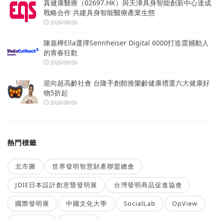
真健康醫療（02697.HK）與天津具身智能創新中心達成
戰略合作 共建具身智能醫療產業生態
2026/08/06
陳嘉樺Ella選擇Sennheiser Digital 6000打造震撼動人
的青春狂歡
2026/08/06
迎向超高齡社會 台隆手創館推樂齡健康禮選六大健康好
物5折起
2026/08/06
熱門標籤
北市圖
世界發明智慧財產聯盟總會
JDIE日本設計創意暨發明展
台灣發明商品促進協會
國際發明展
中國文化大學
SocialLab
OpView