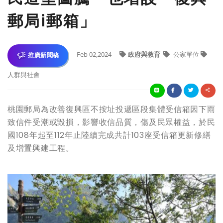
郵局i郵箱」
Feb 02,2024
政府與教育
公家單位
推廣新聞稿
人群與社會
桃園郵局為改善復興區不按址投遞區段集體受信箱因下雨
致信件受潮或毀損，影響收信品質，傷及民眾權益，於民
國108年起至112年止陸續完成共計103座受信箱更新修繕
及增置興建工程。