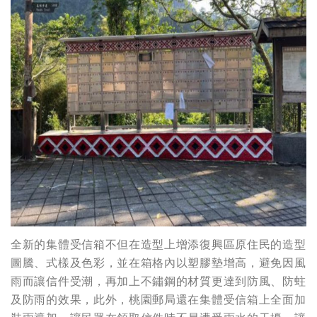
全新的集體受信箱不但在造型上增添復興區原住民的造型
圖騰、式樣及色彩，並在箱格內以塑膠墊增高，避免因風
雨而讓信件受潮，再加上不鏽鋼的材質更達到防風、防蛀
及防雨的效果，此外，桃園郵局還在集體受信箱上全面加