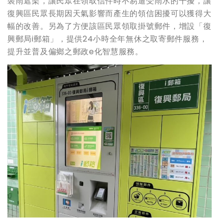
裝雨遮架，讓民眾在領取信件時不易遭受雨水的干擾，讓
復興區民眾長期因天氣影響而產生的領信困擾可以獲得大
幅的改善。另為了方便該區民眾領取掛號郵件，增設「復
興郵局i郵箱」，提供24小時全年無休之取寄郵件服務，
提升並普及偏鄉之郵政e化智慧服務。