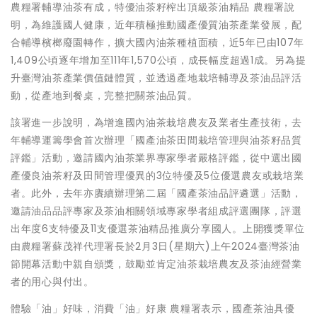
農糧署輔導油茶有成，特優油茶籽榨出頂級茶油精品 農糧署說
明，為維護國人健康，近年積極推動國產優質油茶產業發展，配
合輔導檳榔廢園轉作，擴大國內油茶種植面積，近5年已由107年
1,409公頃逐年增加至111年1,570公頃，成長幅度超過1成。另為提
升臺灣油茶產業價值鏈體質，並透過產地栽培輔導及茶油品評活
動，從產地到餐桌，完整把關茶油品質。
該署進一步說明，為增進國內油茶栽培農友及業者生產技術，去
年輔導運籌學會首次辦理「國產油茶田間栽培管理與油茶籽品質
評鑑」活動，邀請國內油茶業界專家學者嚴格評鑑，從中選出國
產優良油茶籽及田間管理優異的3位特優及5位優選農友或栽培業
者。此外，去年亦賡續辦理第二屆「國產茶油品評遴選」活動，
邀請油品品評專家及茶油相關領域專家學者組成評選團隊，評選
出年度6支特優及11支優選茶油精品推廣分享國人。上開獲獎單位
由農糧署蘇茂祥代理署長於2月3日(星期六)上午2024臺灣茶油
節開幕活動中親自頒獎，鼓勵並肯定油茶栽培農友及茶油經營業
者的用心與付出。
體驗「油」好味，消費「油」好康 農糧署表示，國產茶油具優