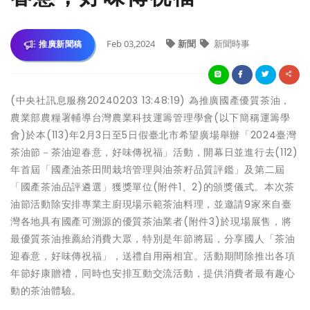
Feb 03,2024
新聞
新聞時事
推廣新聞稿
(中央社訊息服務20240203 13:48:19) 為推廣國產優質茶油，
農業部農糧署輔導台灣農業科技運籌管理學會(以下簡稱運籌學
會)於本(113)年2月3日至5日假臺北市希望廣場舉辦「2024臺灣
茶油節－茶油迎春意，好味傳祝福」活動，開幕日並進行去(112)
年首屆「國產油茶田間栽培管理與油茶籽品質評鑑」及第二屆
「國產茶油品評遴選」獲獎單位(附件1、2)的頒獎儀式。本次茶
油節活動除安排專業主廚現場示範茶油料理，並邀請9家來自臺
灣各地具有國產可溯源的優質茶油業者(附件3)於現場展售，將
最優質茶油推薦給消費大眾，特別是年節將屆，分享國人「茶油
迎春意，好味傳祝福」，送禮自用兩相宜。活動期間除推出各項
年節好康贈禮，同時也安排互動交流活動，提供消費者最有趣心
動的茶油體驗。