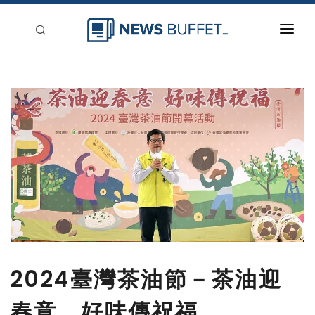
回到首頁
新聞稿分類
登入
刊登
2024臺灣茶油節－茶油迎
春意，好味傳祝福