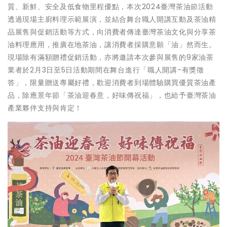
質、新鮮、安全及低食物里程優點，本次2024臺灣茶油節活動
透過現場主廚料理示範展演，並結合舞台職人開講互動及茶油精
品展售與促銷活動等方式，向消費者傳達臺灣茶油文化與分享茶
油料理應用，推廣在地茶油，讓消費者採購意願「油」然而生。
現場除有滿額贈禮促銷活動，亦將邀請本次參與展售的9家油茶
業者於2月3日至5日活動期間在舞台進行「職人開講-有獎徵
答」，限量贈送專屬好禮，歡迎消費者到場體驗購買優質茶油產
品，除應景年節「茶油迎春意，好味傳祝福」，也給予臺灣茶油
產業夥伴支持與肯定！