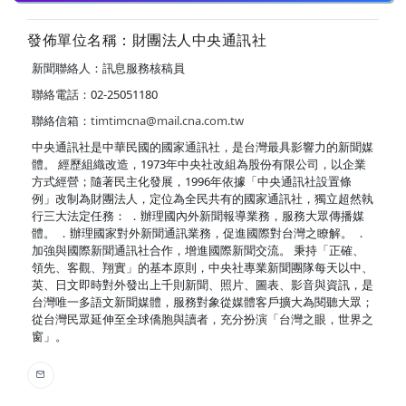
發佈單位名稱：財團法人中央通訊社
新聞聯絡人：訊息服務核稿員
聯絡電話：02-25051180
聯絡信箱：
timtimcna@mail.cna.com.tw
中央通訊社是中華民國的國家通訊社，是台灣最具影響力的新聞媒
體。 經歷組織改造，1973年中央社改組為股份有限公司，以企業
方式經營；隨著民主化發展，1996年依據「中央通訊社設置條
例」改制為財團法人，定位為全民共有的國家通訊社，獨立超然執
行三大法定任務： ．辦理國內外新聞報導業務，服務大眾傳播媒
體。 ．辦理國家對外新聞通訊業務，促進國際對台灣之瞭解。 ．
加強與國際新聞通訊社合作，增進國際新聞交流。 秉持「正確、
領先、客觀、翔實」的基本原則，中央社專業新聞團隊每天以中、
英、日文即時對外發出上千則新聞、照片、圖表、影音與資訊，是
台灣唯一多語文新聞媒體，服務對象從媒體客戶擴大為閱聽大眾；
從台灣民眾延伸至全球僑胞與讀者，充分扮演「台灣之眼，世界之
窗」。