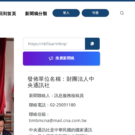
回到首頁
新聞稿分類
登入
刊登
推廣新聞稿
發佈單位名稱：財團法人中
央通訊社
新聞聯絡人：訊息服務核稿員
聯絡電話：02-25051180
聯絡信箱：
timtimcna@mail.cna.com.tw
中央通訊社是中華民國的國家通訊