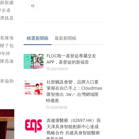
公廁新建
學步道
慈濟路及
里長陳海
精選新聞稿
最新新聞稿
舉辦了包
0年終
FLOC唯一基督徒專屬交友
團隊迅速
APP，基督徒的新福音
2021/03/29
以來協助
社群觸及會變，品牌入口要
掌握在自己手上：Cloudmax
匯智推出 .tw／.台灣網域限
時優惠
2026/08/06
真健康醫療（02697.HK）與
天津具身智能創新中心達成
戰略合作 共建具身智能醫療
產業生態