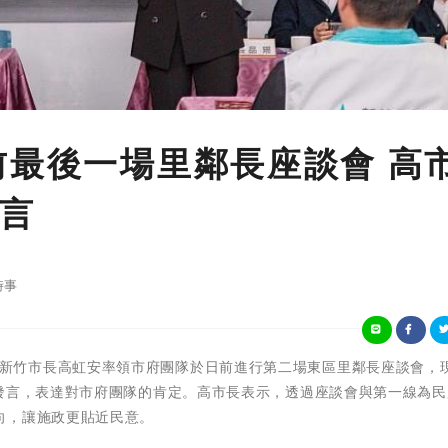
前最後一場里鄰長座談會 高
言
時事
)農曆年前，新竹市長高虹安率領市府團隊於日前進行第二場東區里鄰長座談會，
躍發言，表達對市府團隊的肯定。高市長表示，透過座談會與第一線為民
向，讓施政更貼近民意。