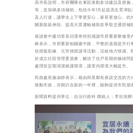
高市長說明，市府團隊在東區推動多項建設及措施
等，並加碼多項補助，包括今年1月起提高生育津貼至
及人行道，讓學生上下學更安心，家長更放心。此
關新路延伸段、提高大眾運輸補助並爭取交通部補
座談會中建功里長邱漢奇特別感謝市府重新整修里
鋒表示，市府重新刨鋪建中路，平整的道路提升行
括燈籠彩繪、元宵猜燈謎等活動，活絡地方情感、
於成立社區管理委員會，解決了住戶長期的修繕問
處理並定期清潔維護環境，讓里內環境大幅提升。
民政處長施淑婷表示，藉由與里鄰長座談交流的方
推動市政，亦期許在新的一年裡，能夠提供市民朋
新聞資料提供單位：自治行政科 聯絡人：李欣玫辦事員 聯