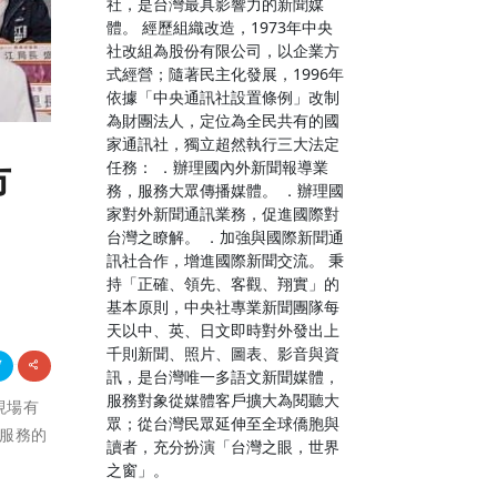
社，是台灣最具影響力的新聞媒
體。 經歷組織改造，1973年中央
社改組為股份有限公司，以企業方
式經營；隨著民主化發展，1996年
依據「中央通訊社設置條例」改制
為財團法人，定位為全民共有的國
家通訊社，獨立超然執行三大法定
任務： ．辦理國內外新聞報導業
市
務，服務大眾傳播媒體。 ．辦理國
家對外新聞通訊業務，促進國際對
台灣之瞭解。 ．加強與國際新聞通
訊社合作，增進國際新聞交流。 秉
持「正確、領先、客觀、翔實」的
基本原則，中央社專業新聞團隊每
天以中、英、日文即時對外發出上
千則新聞、照片、圖表、影音與資
訊，是台灣唯一多語文新聞媒體，
服務對象從媒體客戶擴大為閱聽大
現場有
眾；從台灣民眾延伸至全球僑胞與
服務的
讀者，充分扮演「台灣之眼，世界
之窗」。