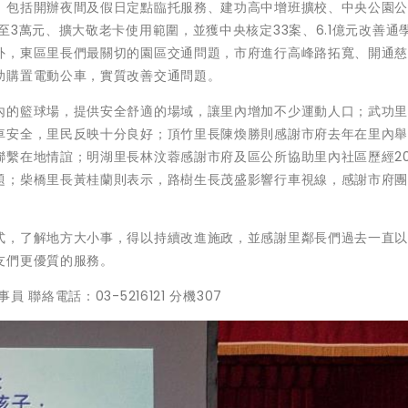
，包括開辦夜間及假日定點臨托服務、建功高中增班擴校、中央公園
3萬元、擴大敬老卡使用範圍，並獲中央核定33案、6.1億元改善通
外，東區里長們最關切的園區交通問題，市府進行高峰路拓寬、開通
助購置電動公車，實質改善交通問題。
內的籃球場，提供安全舒適的場域，讓里內增加不少運動人口；武功
車安全，里民反映十分良好；頂竹里長陳煥勝則感謝市府去年在里內
聯繫在地情誼；明湖里長林汶蓉感謝市府及區公所協助里內社區歷經2
題；柴橋里長黃桂蘭則表示，路樹生長茂盛影響行車視線，感謝市府
式，了解地方大小事，得以持續改進施政，並感謝里鄰長們過去一直
友們更優質的服務。
絡電話：03-5216121 分機307