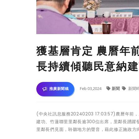
獲基層肯定 農曆年
長持續傾聽民意納建
Feb 03,2024
新聞
新聞
推廣新聞稿
(中央社訊息服務20240203 17:03:57
建功、竹蓮聯里里鄰長逾300位出席，里鄰長踴
里鄰長們見面，聆聽地方的聲音，藉此修正施政方