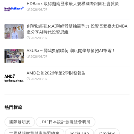
HDBank 取得越南歷來最大規模國際銀團社會貸款
2026/08/07
創智動能強化AI與經營雙軸競爭力 投資長受臺大EMBA
邀分享AI時代投資思維
2026/08/07
ASUSx三麗鷗耍酷聯萌 潮玩開學祭搶抱AI筆電！
2026/08/07
AMD公佈2026年第2季財務報告
2026/08/07
熱門標籤
國際發明展
JDIE日本設計創意暨發明展
世界發明智慧財產聯盟總會
SocialLab
OpView