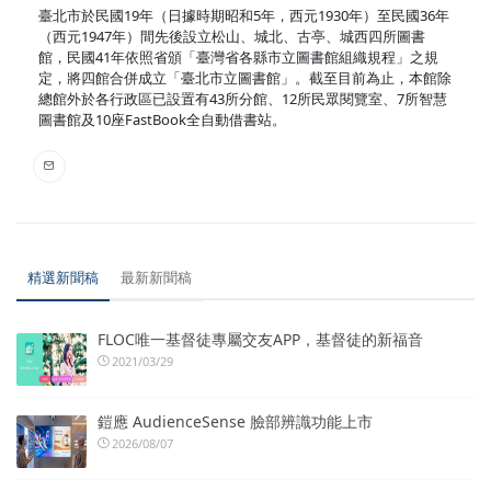
臺北市於民國19年（日據時期昭和5年，西元1930年）至民國36年
（西元1947年）間先後設立松山、城北、古亭、城西四所圖書
館，民國41年依照省頒「臺灣省各縣市立圖書館組織規程」之規
定，將四館合併成立「臺北市立圖書館」。截至目前為止，本館除
總館外於各行政區已設置有43所分館、12所民眾閱覽室、7所智慧
圖書館及10座FastBook全自動借書站。
精選新聞稿
最新新聞稿
FLOC唯一基督徒專屬交友APP，基督徒的新福音
2021/03/29
鎧應 AudienceSense 臉部辨識功能上市
2026/08/07