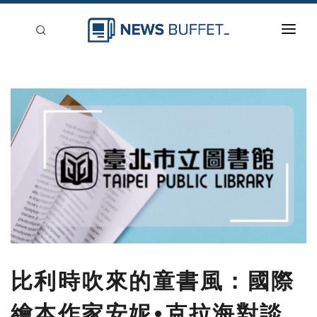
回到首頁
新聞稿分類
登入
刊登
比利時吹來的童書風：國際
繪本作家安妮•克拉海對談