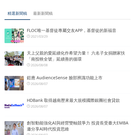
精選新聞稿
最新新聞稿
FLOC唯一基督徒專屬交友APP，基督徒的新福音
2021/03/29
天上父親的愛延續化作希望力量！ 六名子女捐贈家扶
「南投映全號」延續善的循環
2026/08/08
鎧應 AudienceSense 臉部辨識功能上市
2026/08/07
HDBank 取得越南歷來最大規模國際銀團社會貸款
2026/08/07
創智動能強化AI與經營雙軸競爭力 投資長受臺大EMBA
邀分享AI時代投資思維
2026/08/07