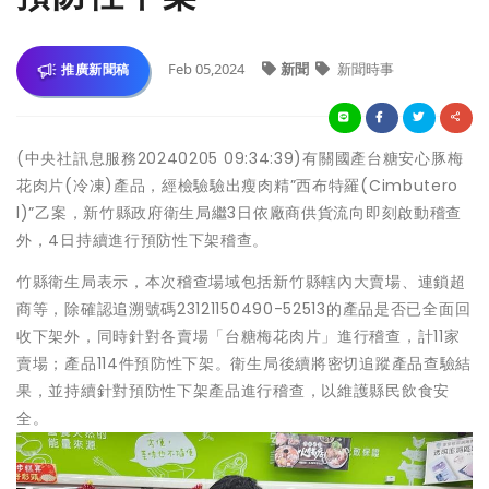
Feb 05,2024
新聞
新聞時事
推廣新聞稿
(中央社訊息服務20240205 09:34:39)有關國產台糖安心豚梅
花肉片(冷凍)產品，經檢驗驗出瘦肉精”西布特羅(Cimbutero
l)”乙案，新竹縣政府衛生局繼3日依廠商供貨流向即刻啟動稽查
外，4日持續進行預防性下架稽查。
竹縣衛生局表示，本次稽查場域包括新竹縣轄內大賣場、連鎖超
商等，除確認追溯號碼23121150490-52513的產品是否已全面回
收下架外，同時針對各賣場「台糖梅花肉片」進行稽查，計11家
賣場；產品114件預防性下架。衛生局後續將密切追蹤產品查驗結
果，並持續針對預防性下架產品進行稽查，以維護縣民飲食安
全。