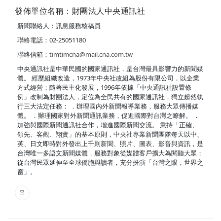
發佈單位名稱：財團法人中央通訊社
新聞聯絡人：訊息服務核稿員
聯絡電話：02-25051180
聯絡信箱：
timtimcna@mail.cna.com.tw
中央通訊社是中華民國的國家通訊社，是台灣最具影響力的新聞媒
體。 經歷組織改造，1973年中央社改組為股份有限公司，以企業
方式經營；隨著民主化發展，1996年依據「中央通訊社設置條
例」改制為財團法人，定位為全民共有的國家通訊社，獨立超然執
行三大法定任務： ．辦理國內外新聞報導業務，服務大眾傳播媒
體。 ．辦理國家對外新聞通訊業務，促進國際對台灣之瞭解。 ．
加強與國際新聞通訊社合作，增進國際新聞交流。 秉持「正確、
領先、客觀、翔實」的基本原則，中央社專業新聞團隊每天以中、
英、日文即時對外發出上千則新聞、照片、圖表、影音與資訊，是
台灣唯一多語文新聞媒體，服務對象從媒體客戶擴大為閱聽大眾；
從台灣民眾延伸至全球僑胞與讀者，充分扮演「台灣之眼，世界之
窗」。