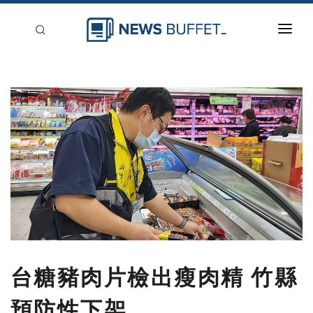
回到首頁
新聞稿分類
登入
刊登
台糖豬肉片檢出瘦肉精 竹縣
預防性下架