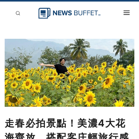
回到首頁
新聞稿分類
登入
刊登
走春必拍景點！美濃4大花
海齊放 搭配客庄輕旅行感