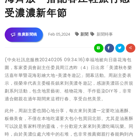
受濃濃新年節
Feb 05,2024
新聞
新聞時事
推廣新聞稿
(中央社訊息服務20240205 09:34:16)幸福地被向日葵花海包
圍，客家委員會副主任委員周江杰昨（4）日出席「美濃秋冬樂
活嘉年華暨花海彩繪大地-美濃冬遊記」開幕活動。周副主委表
示，很榮幸代表主委楊長鎮來到美濃冬遊記，感謝美濃區公所規
劃系列活動，包含地景藝術、植物花海、手作藍染DIY等，非常
適合鄉親在過年期間來這裡行春、享受自然美景。
此外，周副主委也開心地分享，每次來到美濃一定要吃油蔥酥、
粄條美食，不僅在本地吃還要大包小包買回北部。尤其是油蔥酥
可以說是客家料理的靈魂，十分歡迎大家來到美濃吃喝玩樂。同
時，由於美濃位處六堆中的右堆，也非常推薦鄉親行春能夠到內