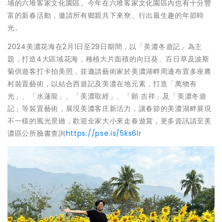
埔的六堆客家文化園區。今年在六堆客家文化園區內也有十分豐
富的新春活動，邀請所有鄉親共下來尞、行出最生趣的年節時
光。
2024美濃花海在2月1日至29日期間，以「美濃冬遊記」為主
題，打造4大區域花海，種植大片面積的向日葵、百日草及波斯
菊供遊客打卡拍美照，並邀請藝術家於美濃湖畔周邊布置多座農
村裝置藝術，以結合西遊記及美濃在地元素，打造「萬物有
光」、「水蓮龍」、「美濃取經」、「願 吉祥」及「美濃冬遊
記」等裝置藝術，展現美濃客庄新活力，讓春節的美濃湖畔展現
不一樣的風光景緻，歡迎全家大小來走春遊賞，更多資訊請至美
濃區公所臉書查詢
https://pse.is/5ks6lr