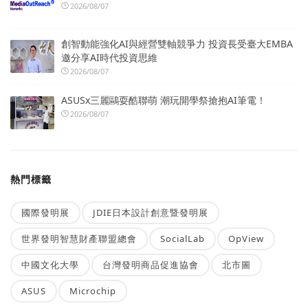
2026/08/07
創智動能強化AI與經營雙軸競爭力 投資長受臺大EMBA
邀分享AI時代投資思維
2026/08/07
ASUSx三麗鷗耍酷聯萌 潮玩開學祭搶抱AI筆電！
2026/08/07
熱門標籤
國際發明展
JDIE日本設計創意暨發明展
世界發明智慧財產聯盟總會
SocialLab
OpView
中國文化大學
台灣發明商品促進協會
北市圖
ASUS
Microchip