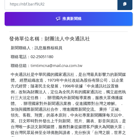
推廣新聞稿
發佈單位名稱：財團法人中央通訊社
新聞聯絡人：訊息服務核稿員
聯絡電話：02-25051180
聯絡信箱：
timtimcna@mail.cna.com.tw
中央通訊社是中華民國的國家通訊社，是台灣最具影響力的新聞媒
體。 經歷組織改造，1973年中央社改組為股份有限公司，以企業
方式經營；隨著民主化發展，1996年依據「中央通訊社設置條
例」改制為財團法人，定位為全民共有的國家通訊社，獨立超然執
行三大法定任務： ．辦理國內外新聞報導業務，服務大眾傳播媒
體。 ．辦理國家對外新聞通訊業務，促進國際對台灣之瞭解。 ．
加強與國際新聞通訊社合作，增進國際新聞交流。 秉持「正確、
領先、客觀、翔實」的基本原則，中央社專業新聞團隊每天以中、
英、日文即時對外發出上千則新聞、照片、圖表、影音與資訊，是
台灣唯一多語文新聞媒體，服務對象從媒體客戶擴大為閱聽大眾；
從台灣民眾延伸至全球僑胞與讀者，充分扮演「台灣之眼，世界之