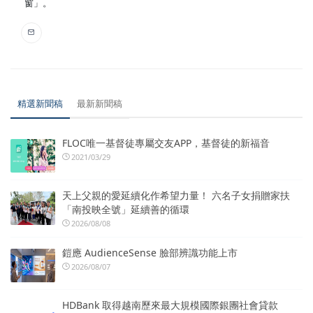
窗」。
精選新聞稿
最新新聞稿
FLOC唯一基督徒專屬交友APP，基督徒的新福音
2021/03/29
天上父親的愛延續化作希望力量！ 六名子女捐贈家扶
「南投映全號」延續善的循環
2026/08/08
鎧應 AudienceSense 臉部辨識功能上市
2026/08/07
HDBank 取得越南歷來最大規模國際銀團社會貸款