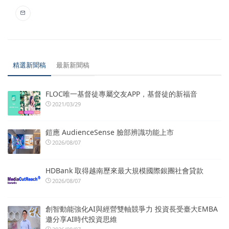
精選新聞稿
最新新聞稿
FLOC唯一基督徒專屬交友APP，基督徒的新福音
2021/03/29
鎧應 AudienceSense 臉部辨識功能上市
2026/08/07
HDBank 取得越南歷來最大規模國際銀團社會貸款
2026/08/07
創智動能強化AI與經營雙軸競爭力 投資長受臺大EMBA
邀分享AI時代投資思維