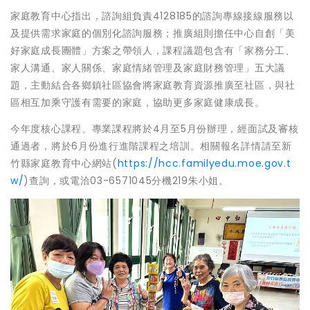
家庭教育中心指出，諮詢組負責4128185的諮詢專線接線服務以
及提供需求家庭的個別化諮詢服務；推廣組則擔任中心自創「美
好家庭成長團體」方案之帶領人，課程議題包含有「家務分工、
家人溝通、家人關係、家庭情緒管理及家庭財務管理」五大議
題，主動結合各鄉鎮社區協會將家庭教育資源推廣至社區，與社
區相互加乘守護有需要的家庭，協助更多家庭健康成長。
今年度核心課程、專業課程將於4月至5月份辦理，經面試及審核
通過者，將於6月份進行進階課程之培訓。相關報名詳情請至新
竹縣家庭教育中心網站(
https://hcc.familyedu.moe.gov.t
w/
)查詢，或電洽03-6571045分機219朱小姐。