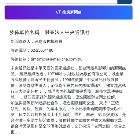
推廣新聞稿
發佈單位名稱：財團法人中央通訊社
新聞聯絡人：訊息服務核稿員
聯絡電話：02-25051180
聯絡信箱：
timtimcna@mail.cna.com.tw
中央通訊社是中華民國的國家通訊社，是台灣最具影響力的新聞媒
體。 經歷組織改造，1973年中央社改組為股份有限公司，以企業
方式經營；隨著民主化發展，1996年依據「中央通訊社設置條
例」改制為財團法人，定位為全民共有的國家通訊社，獨立超然執
行三大法定任務： ．辦理國內外新聞報導業務，服務大眾傳播媒
體。 ．辦理國家對外新聞通訊業務，促進國際對台灣之瞭解。 ．
加強與國際新聞通訊社合作，增進國際新聞交流。 秉持「正確、
領先、客觀、翔實」的基本原則，中央社專業新聞團隊每天以中、
英、日文即時對外發出上千則新聞、照片、圖表、影音與資訊，是
台灣唯一多語文新聞媒體，服務對象從媒體客戶擴大為閱聽大眾；
從台灣民眾延伸至全球僑胞與讀者，充分扮演「台灣之眼，世界之
窗」。