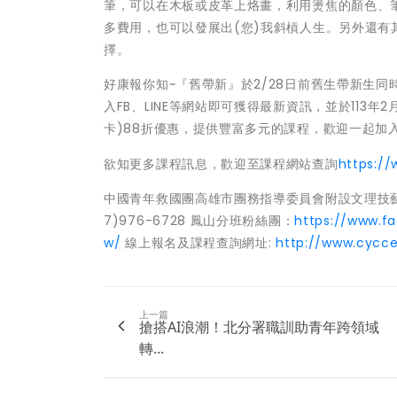
筆，可以在木板或皮革上烙畫，利用燙焦的顏色、
多費用，也可以發展出(您)我斜槓人生。另外還
擇。
好康報你知~『舊帶新』於2/28日前舊生帶新生同
入FB、LINE等網站即可獲得最新資訊，並於113年
卡)88折優惠，提供豐富多元的課程，歡迎一起加
欲知更多課程訊息，歡迎至課程網站查詢
https://
中國青年救國團高雄市團務指導委員會附設文理技藝短
7)976-6728 鳳山分班粉絲團：
https://www.f
w/
線上報名及課程查詢網址:
http://www.cycce
上一篇
搶搭AI浪潮！北分署職訓助青年跨領域
轉...