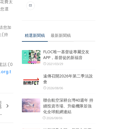
需花費太
供您選
請您加
生(持
精選新聞稿
最新新聞稿
FLOC唯一基督徒專屬交友
APP，基督徒的新福音
話:(0
2021/03/29
.org.t
遠傳召開2026年第二季法說
會
2026/08/06
聯合航空深耕台灣40週年 持
篇
活
續投資市場、升級機隊並強
化全球航網連結
.
2026/08/06