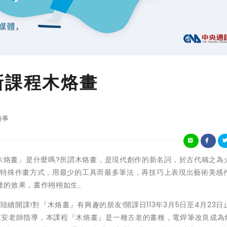
新課程木烙畫
時事
)想知道「木烙畫」是什麼嗎?所謂木烙畫，是現代創作的新名詞，於古代稱之為
最特殊作畫方式，用最少的工具而最多筆法，再技巧上表現出藝術美感
雕的效果，晝作栩栩如生。
日起陸續開課!對『木烙晝』有興趣的朋友!開課日113年3月5日至4月23
師資應淇安老師指導，本課程『木烙畫』是一種古老的畫種，電焊筆改良成為