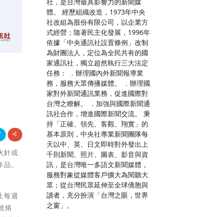
社，是台灣最具影響力的新聞媒
體。 經歷組織改造，1973年中央
社改組為股份有限公司，以企業方
式經營；隨著民主化發展，1996年
依據「中央通訊社設置條例」改制
為財團法人，定位為全民共有的國
家通訊社，獨立超然執行三大法定
任務： ．辦理國內外新聞報導業
務，服務大眾傳播媒體。 ．辦理國
家對外新聞通訊業務，促進國際對
台灣之瞭解。 ．加強與國際新聞通
訊社合作，增進國際新聞交流。 秉
持「正確、領先、客觀、翔實」的
基本原則，中央社專業新聞團隊每
天以中、英、日文即時對外發出上
火針或
千則新聞、照片、圖表、影音與資
訊，是台灣唯一多語文新聞媒體，
作品。
服務對象從媒體客戶擴大為閱聽大
眾；從台灣民眾延伸至全球僑胞與
讀者，充分扮演「台灣之眼，世界
日止每週
之窗」。
燒烙