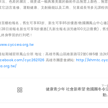
筆法、色差的層次，烙燙成一幅典雅美麗的藝術作品無需上顏色，無
有其它語言進修、運動健康、文創藝能以及工商、兒童成長等多元課程
時至櫃枱報名，舊生可享83折、新生可享85折優惠!救國團鳳山中心邀
2月28日前報名新生可享9折優惠(凡新生報名須另繳100元註冊費)，舊
入終身學習的行列吧！
www.cyccea.org.tw
期補習班鳳山分班 地址：高雄市鳳山區維新路122號C棟6樓 洽詢電
acebook.com/cyc2621126
高雄市團委會網站:
http://khmtc.cyc
a.org.tw/
下一
健康青少年 社會新希望 救國團冬令
動..