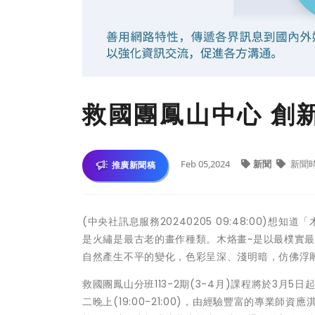
救國團鳳山中心 創
Feb 05,2024
新聞
新聞
推廣新聞稿
(中央社訊息服務20240205 09:48:00
是火繡是最古老的畫作種類。木烙畫~是以最樸實
自然產生不平的變化，色彩呈深、淺明暗，仿佛浮
救國團鳳山分班113-2期(3-4月)課程將於3月5
二晚上(19:00-21:00)，由經驗豐富的專業