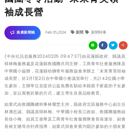
袖成長營
Feb 05,2024
新聞
新聞時事
推廣新聞稿
(中央社訊息服務20240205 09:47:37)由花蓮縣政府、縣議員
韓林梅服務處及花蓮縣救國團共同主辦，工商青年社會服務隊及
中華國小協辦，花蓮縣幼獅青年服務協會承辦之「未來菁英領袖
成長營」於2月1至2日在中華國小會議室舉行，共計42位國小學
生參加，主辦單位並提供公益免費名額給本縣親子家庭的子女參
加，並以寓教於樂的方式，建立學生良善品格教育。
始業式由救國團總幹事林耀埜主持，縣政府北區服務中心副主任
林潘忠誠、縣議員韓林梅、中華國小校長江政如、救國團服務組
長徐小梅、組員王俊華及工商青年社會服務隊會長張連珍、副會
長林文聰等亦列席指導，始業式與會來賓均期許參加的小朋友要