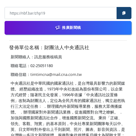
推廣新聞稿
發佈單位名稱：財團法人中央通訊社
新聞聯絡人：訊息服務核稿員
聯絡電話：02-25051180
聯絡信箱：
timtimcna@mail.cna.com.tw
中央通訊社是中華民國的國家通訊社，是台灣最具影響力的新聞媒
體。 經歷組織改造，1973年中央社改組為股份有限公司，以企業
方式經營；隨著民主化發展，1996年依據「中央通訊社設置條
例」改制為財團法人，定位為全民共有的國家通訊社，獨立超然執
行三大法定任務： ．辦理國內外新聞報導業務，服務大眾傳播媒
體。 ．辦理國家對外新聞通訊業務，促進國際對台灣之瞭解。 ．
加強與國際新聞通訊社合作，增進國際新聞交流。 秉持「正確、
領先、客觀、翔實」的基本原則，中央社專業新聞團隊每天以中、
英、日文即時對外發出上千則新聞、照片、圖表、影音與資訊，是
台灣唯一多語文新聞媒體，服務對象從媒體客戶擴大為閱聽大眾；