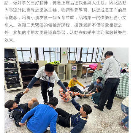
話、做好事的三好精神，傳達正確品德觀念與人生觀。因此活動
內容設計以寓教於樂為主軸，強調多元學習、快樂成長正向的品
德觀念，培養小朋友做一個五育並重，品格第一的快樂社會小文
明人。為期二天緊湊的領袖營課程，授課老師不僅傾囊相授之
外，參加的小朋友更是認真學習，活動在歡樂中達到寓教於樂的
效果。