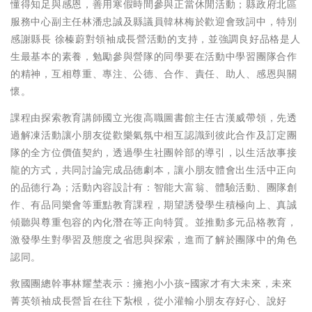
懂得知足與感恩，善用寒假時間參與正當休閒活動；縣政府北區
服務中心副主任林潘忠誠及縣議員韓林梅於歡迎會致詞中，特別
感謝縣長 徐榛蔚對領袖成長營活動的支持，並強調良好品格是人
生最基本的素養，勉勵參與營隊的同學要在活動中學習團隊合作
的精神，互相尊重、專注、公德、合作、責任、助人、感恩與關
懷。
課程由探索教育講師國立光復高職圖書館主任古漢威帶領，先透
過解凍活動讓小朋友從歡樂氣氛中相互認識到彼此合作及訂定團
隊的全方位價值契約，透過學生社團幹部的導引，以生活故事接
龍的方式，共同討論完成品德劇本，讓小朋友體會出生活中正向
的品德行為；活動內容設計有：智能大富翁、體驗活動、團隊創
作、有品同樂會等重點教育課程，期望誘發學生積極向上、真誠
傾聽與尊重包容的內化潛在等正向特質。並推動多元品格教育，
激發學生對學習及態度之省思與探索，進而了解於團隊中的角色
認同。
救國團總幹事林耀埜表示：擁抱小小孩~國家才有大未來，未來
菁英領袖成長營旨在往下紮根，從小灌輸小朋友存好心、說好