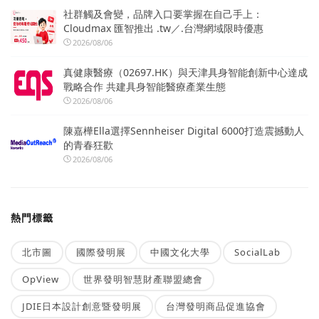
社群觸及會變，品牌入口要掌握在自己手上：
Cloudmax 匯智推出 .tw／.台灣網域限時優惠
2026/08/06
真健康醫療（02697.HK）與天津具身智能創新中心達成
戰略合作 共建具身智能醫療產業生態
2026/08/06
陳嘉樺Ella選擇Sennheiser Digital 6000打造震撼動人
的青春狂歡
2026/08/06
熱門標籤
北市圖
國際發明展
中國文化大學
SocialLab
OpView
世界發明智慧財產聯盟總會
JDIE日本設計創意暨發明展
台灣發明商品促進協會