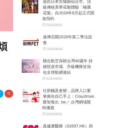
源自日本宮城縣仙台市、頂
級傳統美學花魁體驗「極麗
花魁」自2026年8月起正式開
放預約
2026/08/06
遠傳召開2026年第二季法說
會
煩
2026/08/06
聯合航空深耕台灣40週年 持
續投資市場、升級機隊並強
化全球航網連結
2026/08/06
社群觸及會變，品牌入口要
掌握在自己手上：Cloudmax
匯智推出 .tw／.台灣網域限
時優惠
2026/08/06
真健康醫療（02697.HK）與