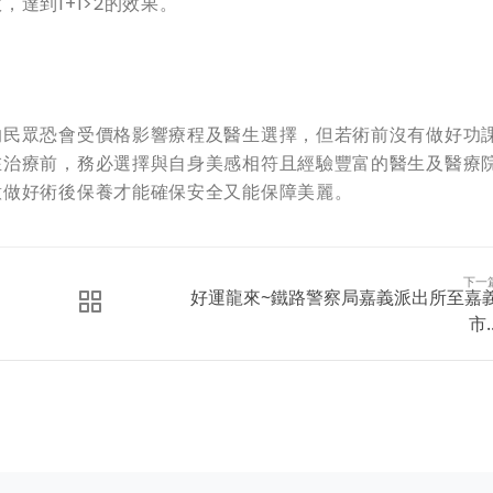
達到1+1>2的效果。
的民眾恐會受價格影響療程及醫生選擇，但若術前沒有做好功
在治療前，務必選擇與自身美感相符且經驗豐富的醫生及醫療
意做好術後保養才能確保安全又能保障美麗。
下一
好運龍來~鐵路警察局嘉義派出所至嘉
市..