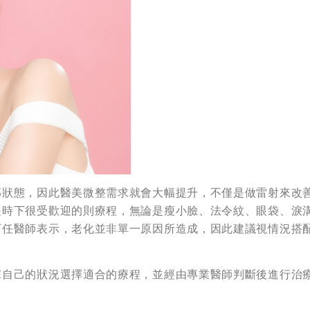
部狀態，因此醫美微整需求就會大幅提升，不僅是做雷射來改
是時下很受歡迎的則療程，無論是瘦小臉、法令紋、眼袋、淚
可任醫師表示，老化並非單一原因所造成，因此建議視情況搭
據自己的狀況選擇適合的療程，並經由專業醫師判斷後進行治