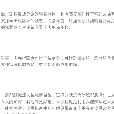
組織，玻尿酸成分為透明膠狀物，具有高度黏彈性可幫助皮膚
去支撐而出現皺紋的狀態。而膠原蛋白針如童顏針與精靈針亦
然的澎潤感也會使氣色看上去更為年輕。
鬆改善，肉毒桿菌素作用部位眾多，可針對抬頭紋、魚尾紋等
有效使緊繃肌肉放鬆，並能使線條更加柔順。
失，臉部組織流失後結構鬆弛，這樣的狀況會使臉部肌膚失去
法令紋的加深，看起來更顯老。音波拉提是利用高能聚焦超音
果，能夠刺激真皮層以產生新的膠原蛋白並作用在表皮層改善