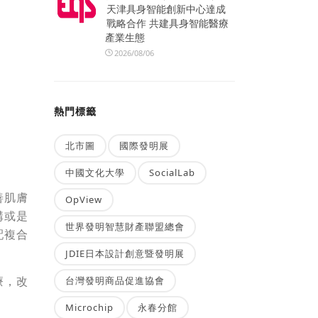
天津具身智能創新中心達成
戰略合作 共建具身智能醫療
產業生態
2026/08/06
熱門標籤
北市圖
國際發明展
中國文化大學
SocialLab
善肌膚
OpView
溝或是
世界發明智慧財產聯盟總會
配複合
JDIE日本設計創意暨發明展
療，改
台灣發明商品促進協會
Microchip
永春分館