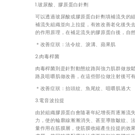
1.玻尿酸、膠原蛋白針劑
可以透過玻尿酸或膠原蛋白針劑填補流失的
補流失組織並向上拉提，有效改善老化後失
的作用原理，在補足流失的膠原蛋白後，自
＊改善症狀：法令紋、淚溝、蘋果肌
2.肉毒桿菌
肉毒桿菌則是針對動態紋路與強力肌群做放
路及咀嚼肌做改善，在這些部位做注射後可
＊改善症狀：抬頭紋、魚尾紋、咀嚼肌過大
3.電音波拉提
由於組織膠原蛋白會隨著年紀增長而逐漸流
力，使的輪廓線漸漸消失、甚至導致皺紋、
量作用在筋膜層，使筋膜收縮產生拉提的效