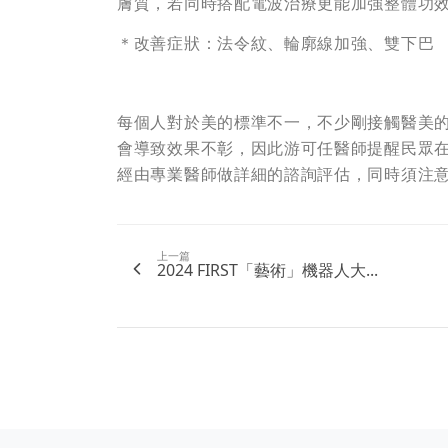
膚質，若同時搭配電波治療更能加強整體功效，
＊改善症狀：法令紋、輪廓線加強、雙下巴
每個人對於美的標準不一，不少剛接觸醫美
會導致效果不彰，因此游可任醫師提醒民眾
經由專業醫師做詳細的諮詢評估，同時須注
上一篇
2024 FIRST「藝術」機器人大...