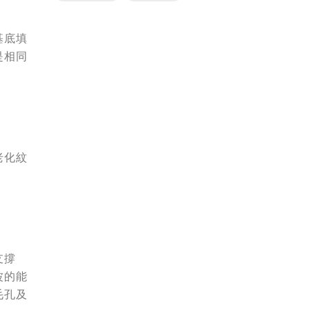
基底填
是相同
老化紋
支撐
波的能
毛孔及