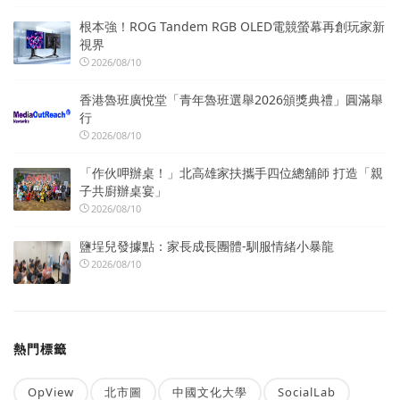
根本強！ROG Tandem RGB OLED電競螢幕再創玩家新
視界
2026/08/10
香港魯班廣悅堂「青年魯班選舉2026頒獎典禮」圓滿舉
行
2026/08/10
「作伙呷辦桌！」北高雄家扶攜手四位總舖師 打造「親
子共廚辦桌宴」
2026/08/10
鹽埕兒發據點：家長成長團體-馴服情緒小暴龍
2026/08/10
熱門標籤
OpView
北市圖
中國文化大學
SocialLab