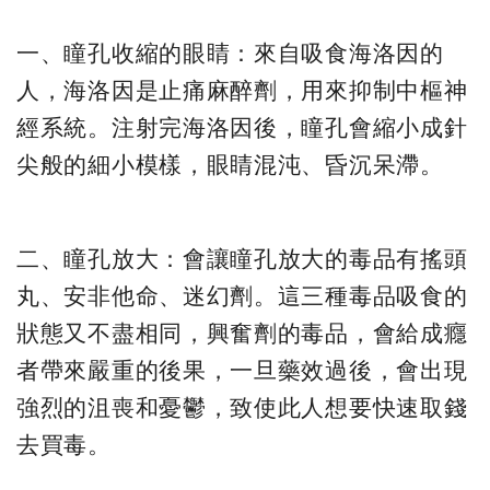
一、瞳孔收縮的眼睛：來自吸食海洛因的
人，海洛因是止痛麻醉劑，用來抑制中樞神
經系統。注射完海洛因後，瞳孔會縮小成針
尖般的細小模樣，眼睛混沌、昏沉呆滯。
二、瞳孔放大：會讓瞳孔放大的毒品有搖頭
丸、安非他命、迷幻劑。這三種毒品吸食的
狀態又不盡相同，興奮劑的毒品，會給成癮
者帶來嚴重的後果，一旦藥效過後，會出現
強烈的沮喪和憂鬱，致使此人想要快速取錢
去買毒。