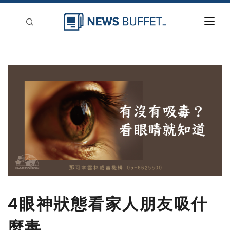
回到首頁
新聞稿分類
登入
刊登
4眼神狀態看家人朋友吸什
麼毒