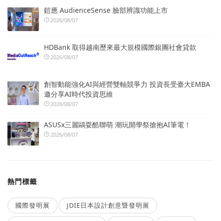
鎧應 AudienceSense 臉部辨識功能上市
2026/08/07
HDBank 取得越南歷來最大規模國際銀團社會貸款
2026/08/07
創智動能強化AI與經營雙軸競爭力 投資長受臺大EMBA
邀分享AI時代投資思維
2026/08/07
ASUSx三麗鷗耍酷聯萌 潮玩開學祭搶抱AI筆電！
2026/08/07
熱門標籤
國際發明展
JDIE日本設計創意暨發明展