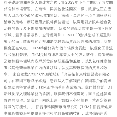
司基礎設施和團隊人員建立之後，於2023年下半年開始全面展開
銷售和市場營運。在南韓，與其他發達國家一樣，政府也正在應
對人口老化帶來的眼疾增加問題。南韓正專注於一項早期檢測和
治療的策略，廣泛應用於眼科保健領域，以滿足對於眼科檢查及
治療的高度及不斷增加的需求。 韓國的眼鏡店市場是一個不同的
領域，競爭非常激烈。全球經濟和COVID-19對其造成了嚴重影
響；然而，隨著對於近視和老花鏡高品質鏡片需求的增加，商業
機會正在恢復。 TKM準備好為每個市場做出貢獻，以優化工作流
程和盈利管理。 TKM是所有眼科專業人士的強大夥伴，提供光學
業務和眼科領域內客戶所需的創新產品和服務，以及包括健康檢
查和其他醫學專業在內的新領域，以提高醫療保健的質量和效
率。 來自總裁Artur Chu的談話 「介紹拓普康韓國醫療有限公
司，在韓國市場賦予卓越。憑藉深入了解我們在韓國客戶的需求
所建立的堅實基礎，TKM正準備革新產業格局。我們對品質、創
新以及深入理解業務的承諾，確保我們不僅滿足，而且超越韓國
夥伴的期望。隨我們一同踏上這一激動人心的旅程，重新定義在
韓國的可能性。」 拓普康韓國醫療有限公司 (TKM) 拓普康健康
事業為醫療服務提供者提供智能且高效的技術，以增強病患護