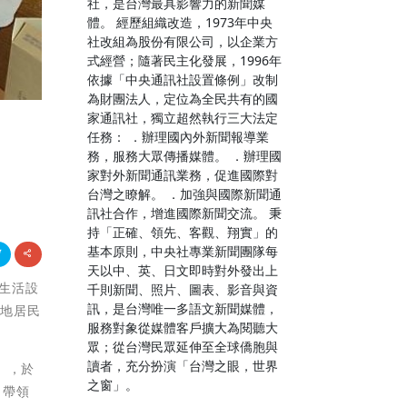
社，是台灣最具影響力的新聞媒
體。 經歷組織改造，1973年中央
社改組為股份有限公司，以企業方
式經營；隨著民主化發展，1996年
依據「中央通訊社設置條例」改制
為財團法人，定位為全民共有的國
家通訊社，獨立超然執行三大法定
任務： ．辦理國內外新聞報導業
務，服務大眾傳播媒體。 ．辦理國
家對外新聞通訊業務，促進國際對
台灣之瞭解。 ．加強與國際新聞通
訊社合作，增進國際新聞交流。 秉
持「正確、領先、客觀、翔實」的
基本原則，中央社專業新聞團隊每
天以中、英、日文即時對外發出上
意生活設
千則新聞、照片、圖表、影音與資
訊，是台灣唯一多語文新聞媒體，
在地居民
服務對象從媒體客戶擴大為閱聽大
眾；從台灣民眾延伸至全球僑胞與
讀者，充分扮演「台灣之眼，世界
」，於
之窗」。
，帶領