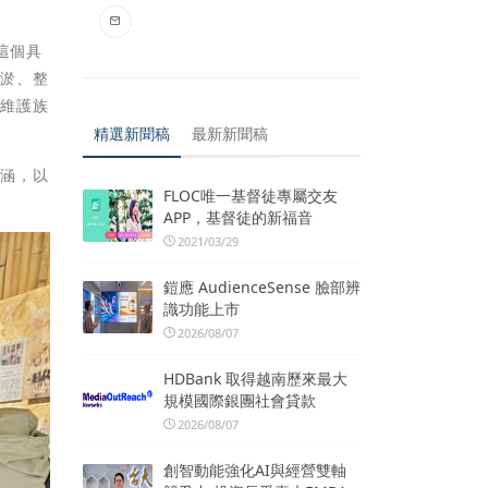
這個具
清淤、整
為維護族
精選新聞稿
最新新聞稿
意涵，以
FLOC唯一基督徒專屬交友
APP，基督徒的新福音
2021/03/29
鎧應 AudienceSense 臉部辨
識功能上市
2026/08/07
HDBank 取得越南歷來最大
規模國際銀團社會貸款
2026/08/07
創智動能強化AI與經營雙軸