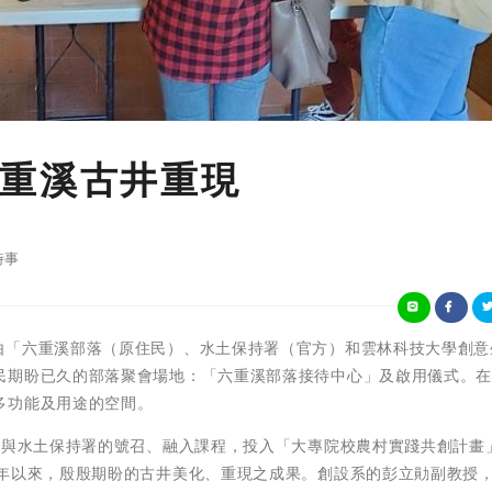
重溪古井重現
時事
2023年，由「六重溪部落（原住民）、水土保持署（官方）和雲林科技大學創
民期盼已久的部落聚會場地：「六重溪部落接待中心」及啟用儀式。
多功能及用途的空間。
參與水土保持署的號召、融入課程，投入「大專院校農村實踐共創計畫
多年以來，殷殷期盼的古井美化、重現之成果。創設系的彭立勛副教授