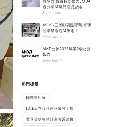
競爭力 投資長受臺大EMBA
邀分享AI時代投資思維
2026/08/07
ASUSx三麗鷗耍酷聯萌 潮玩
開學祭搶抱AI筆電！
2026/08/07
AMD公佈2026年第2季財務
報告
2026/08/07
熱門標籤
國際發明展
JDIE日本設計創意暨發明展
世界發明智慧財產聯盟總會