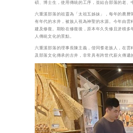
碩、博士生，使用傳統的工序，並結合部落的老、
六重溪部落的祖靈為「太祖五姊妹」，每年的農曆9
有年代的水井，被族人視為神聖的水源。今年由雲
建及修復。期盼在修復後，原本年久失修且淤積多
人傳統文化的景點。
六重溪部落的理事長陳主義，偕同耆老族人，在雲
及部落文化傳承的古井，非常具有跨世代薪火傳遞