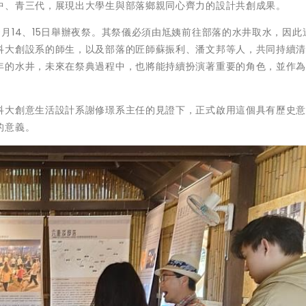
中、青三代，展現出大學生與部落鄉親同心齊力的設計共創成果。
月14、15日舉辦夜祭。其祭儀必須由尪姨前往部落的水井取水，因此
科大創設系的師生，以及部落的匠師蘇振利、潘文邦等人，共同持續
年的水井，未來在祭典過程中，也將能持續扮演著重要的角色，並作
科大創意生活設計系謝修璟系主任的見證下，正式啟用這個具有歷史
的意義。