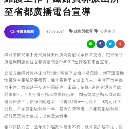
至省都廣播電台宣導
Feb 05,2024
政府與教育
公家單位
推廣新聞稿
鐵路警察局臺中分局員林派出所為提醒民眾日常交通、犯罪預防
所遇到問題前往省都廣播電台FM93.7進行春安電台宣導。
交通方面鐵路員林派出所指出:闖越平交道非常危險，列車速度極
快且煞車距離需要很長，通常看到平交道上有人、車時再煞車都
煞不住。故闖越平交道的罰緩也非常高，依據<道路交通管理處
罰條例>，不遵守看守指示或警鈴已響、閃光號誌已顯示或遮斷
器開始放下，仍強行闖越者，可處以1萬5千元以上、9萬元以下
罰鍰，吊扣其駕駛執照一年；若因而肇事者，吊銷其駕駛執照。
提醒民眾切勿違規，以免發生憾事。
犯罪預防方面，近年來詐騙案件層出不窮，就常見詐騙手法，假