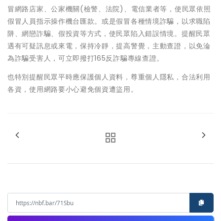
冒網路店家、公家機關(檢警、法院)、電信業者等，使民眾依照
假冒人員指示操作機台匯款。或是假冒各種情境詐騙，以求職陷
阱、網戀詐騙、假投資等方式，使民眾陷入錯誤情境。提醒民眾
遇有可疑訊息或來電，保持冷靜，提高警覺，主動查證，以免淪
為詐騙受害人，可立即撥打165反詐騙專線查證。
也特別提醒民眾平時應保護個人資料，尊重個人隱私，合法利用
各資，使用網路要小心避免個資遭盜用。