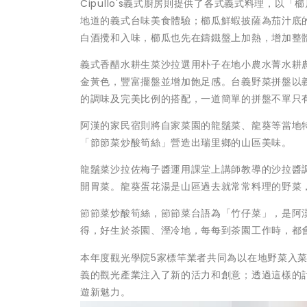
Cipullo's義式廚房則提供了各式義式料理，
地道的義式台味美食體驗；櫛瓜鮮蝦披薩為茄汁底
白酒攪和入味，櫛瓜也先在鑄鐵盤上加熱，增加整
義式香醋水耕生菜沙拉選用朴子在地小農水菁水耕
金黃色，豐富擺盤並增加飽足感。台義野菜拼盤以
的調味及完美比例的搭配，一道簡單的拼盤不單只
阿漢的家民宿則將自家菜園的龍鬚菜、龍葵等當地
「節節菜炒酸筍絲」營造出瑞里鄉的山區美味。
龍鬚菜沙拉佐梅子醬運用課堂上講師教導的沙拉醬
開胃菜。龍葵蛋花湯是山區過去就常常料理的野菜
節節菜炒酸筍絲，節節菜台語為「竹仔菜」，是阿
得，好生於茶園、溼冷地，每每到茶園工作時，都
本年度觀光學院5家標竿業者共同為以在地野菜入
義的觀光產業注入了新的活力和創意；透過這樣的
遊新魅力。