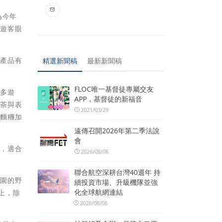
為今年
在遊客眼
農產品有
精選新聞稿
最新新聞稿
FLOC唯一基督徒專屬交友
眾多遊
APP，基督徒的新福音
龍茶與表
2021/03/29
，麵糰加
遠傳召開2026年第二季法說
會
料，適合
2026/08/06
聯合航空深耕台灣40週年 持
菜園的野
續投資市場、升級機隊並強
化全球航網連結
上，除
2026/08/06