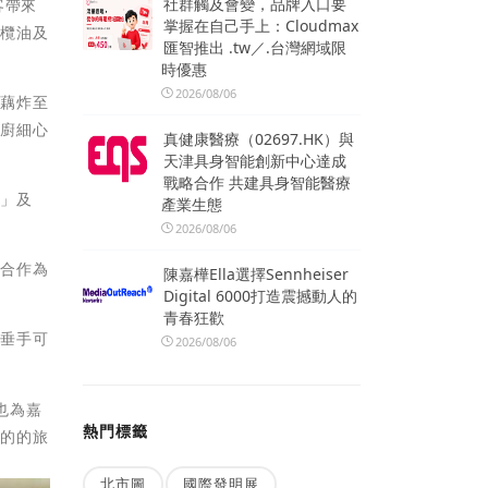
社群觸及會變，品牌入口要
客帶來
掌握在自己手上：Cloudmax
橄欖油及
匯智推出 .tw／.台灣網域限
時優惠
2026/08/06
蓮藕炸至
主廚細心
真健康醫療（02697.HK）與
天津具身智能創新中心達成
戰略合作 共建具身智能醫療
湯」及
產業生態
2026/08/06
適合作為
陳嘉樺Ella選擇Sennheiser
Digital 6000打造震撼動人的
青春狂歡
菜垂手可
2026/08/06
也為嘉
熱門標籤
色的的旅
北市圖
國際發明展