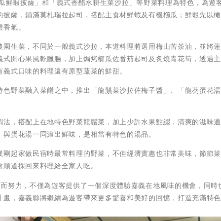
以「櫛瓜鮮蝦披薩」和「義式香醋水耕生菜沙拉」等野菜料理為特色，為遊
的披薩，鋪滿莫札瑞拉起司，搭配主食材鮮蝦及有機櫛瓜；鮮蝦先以
體香氣。
農園生菜，不同於一般義式沙拉，本道料理將選用梅山苦茶油，並將
義式開心果風乾臘腸，加上焗烤櫛瓜佐番茄起司及炙燒青花筍，透過
有義式口味的料理還有原型蔬菜的鮮甜。
特色野菜融入菜餚之中，推出「龍鬚菜沙拉佐梅子醬」、「龍葵蛋花
調法，搭配上在地特色野菜龍鬚菜，加上少許水果點綴，清爽的滋味
，與蛋花湯一同滾出鮮味，是相當有特色的湯品。
漢剛起家做民宿時最常料理的野菜，不但經濟實惠也非常美味，節節
會順道採回來料理給全家人吃。
菜而努力，不僅為遊客提供了一個深度體驗嘉義在地風味的機會，同時
計畫，嘉義縣將繼續為遊客帶來更多驚喜和美好的回憶，打造充滿特