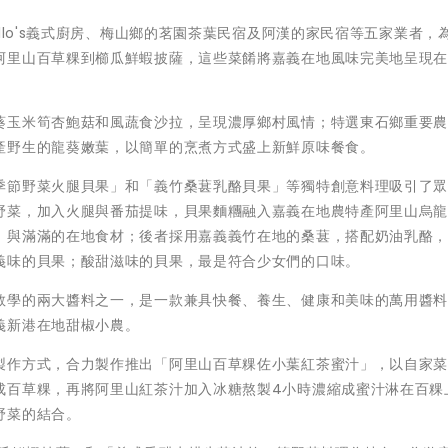
llo's義式廚房、梅山鄉的茗園茶葉民宿及阿漢的家民宿等五家業者，
阿里山百草粿到櫛瓜鮮蝦披薩，這些菜餚將嘉義在地風味完美地呈現
葵玉米筍杏鮑菇和風蔬食沙拉，呈現濃厚鄉村風情；特選東石鄉重要
產野生的龍葵嫩葉，以簡單的烹煮方式盛上新鮮原味餐食。
季節野菜火腿貝果」和「義竹桑葚乳酪貝果」等獨特創意料理吸引了
野菜，加入火腿與番茄提味，貝果麵糰融入嘉義在地農特產阿里山烏
，與滿滿的在地食材；後者採用嘉義義竹在地的桑葚，搭配奶油乳酪
義味的貝果；酸甜滋味的貝果，最是符合少女們的口味。
教學的兩大醬料之一，是一款兼具快餐、養生、健康和美味的萬用醬
義新港在地甜椒小農。
製作方式，合力製作推出「阿里山百草粿佐小葉紅茶蜜汁」，以自家
成百草粿，再將阿里山紅茶汁加入冰糖熬製4小時濃縮成蜜汁淋在百粿
野菜的結合。