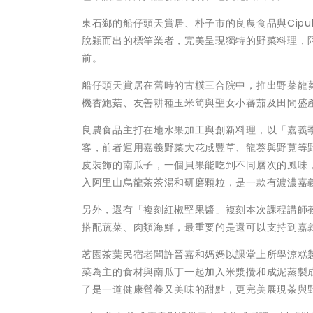
東石鄉的船仔頭天賞居、朴子市的良農食品與Cipu
脫穎而出的標竿業者，完美呈現獨特的野菜料理，
前。
船仔頭天賞居在舊時的古樸三合院中，推出野菜龍
機杏鮑菇、友善耕種玉米筍與聖女小蕃茄及田間盛
良農食品主打在地水果加工與創新料理，以「嘉義
客，前者運用嘉義野菜大花咸豐草、龍葵與野莧等
皮裝飾的南瓜子，一個貝果能吃到不同層次的風味
入阿里山烏龍茶茶湯和研磨顆粒，是一款有濃濃嘉
另外，還有「複刻紅椒堅果醬」複刻本次課程講師
搭配蔬菜、肉類海鮮，最重要的是還可以支持到嘉
茗園茶葉民宿老闆許晉嘉和媽媽以課堂上所學涼糕
菜為主的食材與南瓜丁一起加入米漿攪和成泥蒸製
了是一道健康營養又美味的甜點，更完美展現茶與