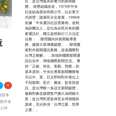
社，是台灣最具影響力的新聞媒
體。 經歷組織改造，1973年中央
社改組為股份有限公司，以企業方
式經營；隨著民主化發展，1996年
依據「中央通訊社設置條例」改制
為財團法人，定位為全民共有的國
家通訊社，獨立超然執行三大法定
任務： ．辦理國內外新聞報導業
造
務，服務大眾傳播媒體。 ．辦理國
家對外新聞通訊業務，促進國際對
台灣之瞭解。 ．加強與國際新聞通
訊社合作，增進國際新聞交流。 秉
持「正確、領先、客觀、翔實」的
基本原則，中央社專業新聞團隊每
天以中、英、日文即時對外發出上
千則新聞、照片、圖表、影音與資
訊，是台灣唯一多語文新聞媒體，
服務對象從媒體客戶擴大為閱聽大
與競爭
眾；從台灣民眾延伸至全球僑胞與
菜製作多
讀者，充分扮演「台灣之眼，世界
風土特
之窗」。