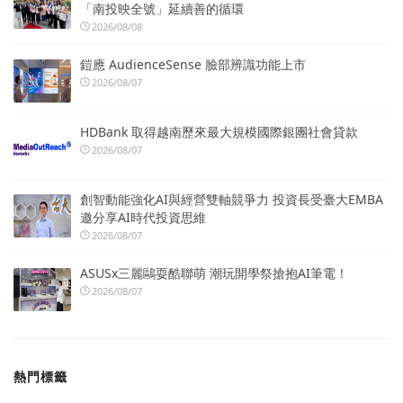
「南投映全號」延續善的循環
2026/08/08
鎧應 AudienceSense 臉部辨識功能上市
2026/08/07
HDBank 取得越南歷來最大規模國際銀團社會貸款
2026/08/07
創智動能強化AI與經營雙軸競爭力 投資長受臺大EMBA
邀分享AI時代投資思維
2026/08/07
ASUSx三麗鷗耍酷聯萌 潮玩開學祭搶抱AI筆電！
2026/08/07
熱門標籤