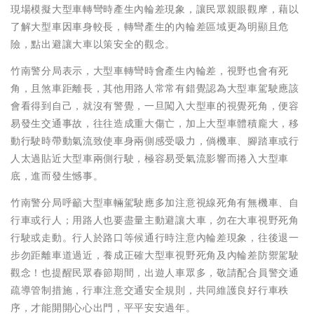
現場模擬大型車轉彎時產生內輪差現象，讓民眾親眼觀摩，藉以
了解大型車因車身較長，轉彎產生的內輪差區域更為明顯且危
險，點出避讓大車以策安全的觀念。
竹南警分局表示，大型車轉彎時會產生內輪差，視野也會有死
角，且煞車距離長，其他用路人常常有錯覺認為大型車駕駛應該
會看得到自己，就沒有警覺，一旦闖入大型車的視覺死角，便容
易發生交通事故，往往造成重大傷亡，加上大型車體積龐大，移
動行駛時帶動氣流致使車身兩側感受吸力，倘機車、腳踏車或行
人太過貼近大型車兩側行駛，極容易受氣流影響而捲入大型車
底，進而發生憾事。
竹南警分局呼籲大型車輛駕駛應多加注意視線死角有無機車、自
行車或行人；用路人也要盡量主動避讓大車，勿在大車視野死角
行駛或走動。行人於路口等候通行時注意內輪差現象，往後退一
步勿距離車道過近，養成正確大型車視野死角及內輪差防禦駕駛
觀念！也提醒民眾春節期間，出遊人車眾多，敬請配合員警交通
疏導管制措施，行車注意交通安全規則，共同維護良好行車秩
序，才能開開心心出門，平平安安過年。