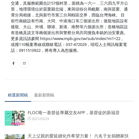
交通，其服務範圍合計57個村里，面積為一六一．三六四九平方公
里，地理環境位於苗栗縣北端，東與頭份分局毗鄰，南與苗栗、通
霄分局相接，北與新竹市第三分局轄區交界，西臨台灣海峽。 目
前竹南鎮設有竹南、大同、中港海口等三個派出所；後龍地區設有
後龍、大山、外埔、聯港、新港、南勢等六個派出所；造橋地區設
有造橋及談文等兩個派出所與警察分局共同擔負本鎮的治安重責。
更多資訊請參閱 https://www.mpb.gov.tw/sub/index?m1=22 。
或撥110報案專線或聯絡電話：037-472029，喑啞人士簡訊報案電
話：0911510922，將有專人為您服務。
精選新聞稿
最新新聞稿
FLOC唯一基督徒專屬交友APP，基督徒的新福音
2021/03/29
天上父親的愛延續化作希望力量！ 六名子女捐贈家扶