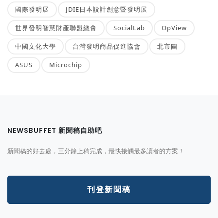
國際發明展
JDIE日本設計創意暨發明展
世界發明智慧財產聯盟總會
SocialLab
OpView
中國文化大學
台灣發明商品促進協會
北市圖
ASUS
Microchip
NEWSBUFFET 新聞稿自助吧
新聞稿的好去處，三分鐘上稿完成，最快接觸最多讀者的方案！
刊登新聞稿