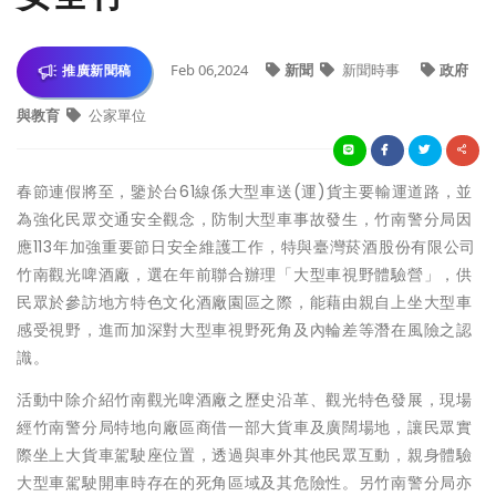
Feb 06,2024
新聞
新聞時事
政府
推廣新聞稿
與教育
公家單位
春節連假將至，鑒於台61線係大型車送(運)貨主要輸運道路，並
為強化民眾交通安全觀念，防制大型車事故發生，竹南警分局因
應113年加強重要節日安全維護工作，特與臺灣菸酒股份有限公司
竹南觀光啤酒廠，選在年前聯合辦理「大型車視野體驗營」，供
民眾於參訪地方特色文化酒廠園區之際，能藉由親自上坐大型車
感受視野，進而加深對大型車視野死角及內輪差等潛在風險之認
識。
活動中除介紹竹南觀光啤酒廠之歷史沿革、觀光特色發展，現場
經竹南警分局特地向廠區商借一部大貨車及廣闊場地，讓民眾實
際坐上大貨車駕駛座位置，透過與車外其他民眾互動，親身體驗
大型車駕駛開車時存在的死角區域及其危險性。另竹南警分局亦