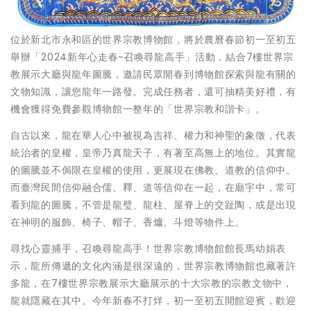
位於新北市永和區的世界宗教博物館，將於農曆春節初一至初五
舉辦「2024新年心走春~召喚尋龍高手」活動，結合7樓世界宗
教展示大廳與龍年圖騰，邀請民眾開春到博物館探索與龍有關的
文物知識，讓您龍年一路發。完成任務者，還可抽精美好禮，有
機會獲得免費參觀博物館一整年的「世界宗教和諧卡」。
自古以來，龍在華人心中被視為吉祥、權力和神聖的象徵，代表
統治者的皇權，皇帝乃真龍天子，有著至高無上的地位。其實龍
的圖騰並不侷限在皇權的使用，更展現在佛教、道教的信仰中。
而臺灣民間信仰融合儒、釋、道等信仰在一起，在廟宇中，常可
看到龍的圖騰，不管是龍璧、龍柱、屋脊上的交趾陶，或是出現
在神明的服飾、椅子、帽子、香爐、斗燈等物件上。
尋找心靈捕手，召喚尋龍高手！世界宗教博物館館長馬幼娟表
示，龍所傳遞的文化內涵是很深遠的，世界宗教博物館也藏著許
多龍，在7樓世界宗教展示大廳展示的十大宗教的宗教文物中，
龍就隱藏在其中。今年新春不打烊，初一至初五開館迎賓，歡迎