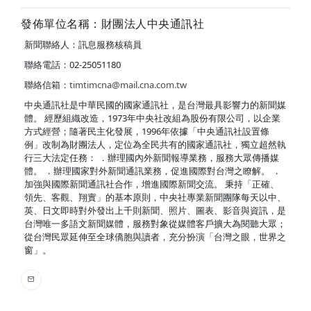
發佈單位名稱：財團法人中央通訊社
新聞聯絡人：訊息服務核稿員
聯絡電話：02-25051180
聯絡信箱：
timtimcna@mail.cna.com.tw
中央通訊社是中華民國的國家通訊社，是台灣最具影響力的新聞媒
體。 經歷組織改造，1973年中央社改組為股份有限公司，以企業
方式經營；隨著民主化發展，1996年依據「中央通訊社設置條
例」改制為財團法人，定位為全民共有的國家通訊社，獨立超然執
行三大法定任務： ．辦理國內外新聞報導業務，服務大眾傳播媒
體。 ．辦理國家對外新聞通訊業務，促進國際對台灣之瞭解。 ．
加強與國際新聞通訊社合作，增進國際新聞交流。 秉持「正確、
領先、客觀、翔實」的基本原則，中央社專業新聞團隊每天以中、
英、日文即時對外發出上千則新聞、照片、圖表、影音與資訊，是
台灣唯一多語文新聞媒體，服務對象從媒體客戶擴大為閱聽大眾；
從台灣民眾延伸至全球僑胞與讀者，充分扮演「台灣之眼，世界之
窗」。