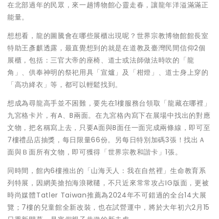
在北部過年的民眾，來一趟博物館心靈走春，讓龍年洋溢滿滿正
能量。
想想看，龍的圖騰會在哪些展櫃出現呢？世界宗教博物館館長室
特助王彥麒透露，最直覺想到的就是在道教及臺灣民間信仰2個
展櫃，包括：三官大帝的座椅、道士或法師做法時吹的「龍
角」、供奉神明的祭祀用具「宣爐」及「柑燈」、道士身上穿的
「高功絳衣」等，都可以輕鬆找到。
想成為尋龍高手並不困難，要先在1樓服務台領取「龍藏在哪裡」
九宮格卡片，有A、B兩面。在九宮格內寫下在展場中找出的對應
文物，把名稱寫上去，只要A面與B面任一面完成兩條線，即可至
7樓禮品店抽獎，每日限量66份。另每日特別加碼3張！找出Ａ
面與Ｂ面所有文物，即可獲得「世界宗教和諧卡」1張。
同時間，館內6樓推出的「山海天人：我在自然裡」生命教育系
列特展，因網美搶拍海浪鞦韆，不只近來常常攻占IG版面，更被
時尚媒體Tatler Taiwan推薦為2024年不可錯過的全台14大展
覽；7樓的兒童館全新改裝，也在試營運中，將於大年初六2月15