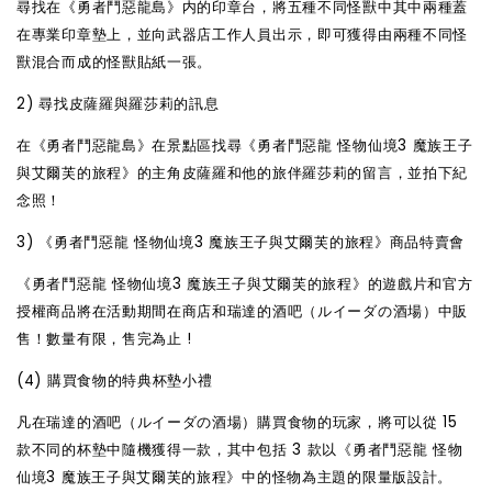
尋找在《勇者鬥惡龍島》内的印章台，將五種不同怪獸中其中兩種蓋
在專業印章墊上，並向武器店工作人員出示，即可獲得由兩種不同怪
獸混合而成的怪獸貼紙一張。
2) 尋找皮薩羅與羅莎莉的訊息
在《勇者鬥惡龍島》在景點區找尋《勇者鬥惡龍 怪物仙境3 魔族王子
與艾爾芙的旅程》的主角皮薩羅和他的旅伴羅莎莉的留言，並拍下紀
念照！
3) 《勇者鬥惡龍 怪物仙境3 魔族王子與艾爾芙的旅程》商品特賣會
《勇者鬥惡龍 怪物仙境3 魔族王子與艾爾芙的旅程》的遊戲片和官方
授權商品將在活動期間在商店和瑞達的酒吧（ルイーダの酒場）中販
售！數量有限，售完為止 !
(4) 購買食物的特典杯墊小禮
凡在瑞達的酒吧（ルイーダの酒場）購買食物的玩家，將可以從 15
款不同的杯墊中隨機獲得一款，其中包括 3 款以《勇者鬥惡龍 怪物
仙境3 魔族王子與艾爾芙的旅程》中的怪物為主題的限量版設計。