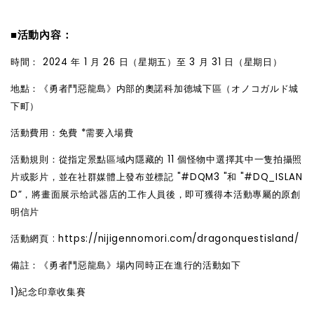
■活動內容：
時間： 2024 年 1 月 26 日（星期五）至 3 月 31 日（星期日）
地點：《勇者鬥惡龍島》内部的奧諾科加德城下區（オノコガルド城
下町）
活動費用：免費 *需要入場費
活動規則：從指定景點區域内隱藏的 11 個怪物中選擇其中一隻拍攝照
片或影片，並在社群媒體上發布並標記 "#DQM3 "和 "#DQ_ISLAN
D”，將畫面展示
给
武器店的工作人員後，即可獲得本活動專屬的原創
明信片
活動網頁 :
https://nijigennomori.com/dragonquestisland/
備註：《勇者鬥惡龍島》場
內
同時正在進行的活動如下
1)紀念印章收集賽