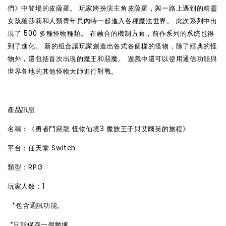
們》中登場的皮薩羅。 玩家將扮演主角皮薩羅，與一路上遇到的精靈
女孩羅莎莉和人類青年貝
內
特一起進入各種魔法世界。
此次系列中出
現了 500 多種怪物種類。 在融合的機制方面，前作系列的系
统
也得
到了進化。
新的
组
合讓玩家創造出各式各個樣的怪物，除了經典的怪
物外，還包括首次出現的魔王和惡魔。
遊戲中還可以使用通信功能與
世界各地的其他怪物大師進行對戰。
產
品訊息
名稱：《勇者鬥惡龍 怪物仙境3 魔族王子與艾爾芙的旅程》
平台：任天堂 Switch
類型：RPG
玩家人数：1
*包含通訊功能。
*只能保存一個數據。