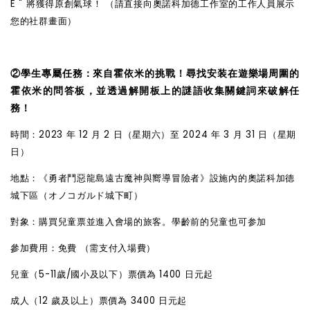
E " 將獲得原創氣球！ （請直接向奧諾科加德工作室的工作人員展示
您的社群畫面）
②學生專屬任務：來自霍依米的挑戰！尋找安装在遊樂場周圍的
霍依米的問答板，並透過解開板上的謎語收集關鍵詞來破解任
務！
時間：2023 年 12 月 2 日（星期六）至 2024 年 3 月 31 日（星期
日）
地點：《勇者鬥惡龍島遠古魔神與嚮導冒險者》設施
內
的奧諾科加德
城下區（オノコガルド城下町）
對象：購買兒童票並進入會場的旅客。學齡前的兒童也可参加
參加費用：免費 （需支付入場費）
兒童（5-11
歲
/國小及以下）票價為 1400 日元起
成人（12
歲
及以上）票價為 3400 日元起