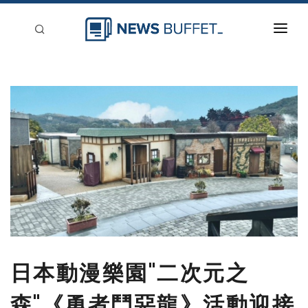
回到首頁
新聞稿分類
登入
刊登
日本動漫樂園"二次元之
森"《勇者鬥惡龍》活動迎接