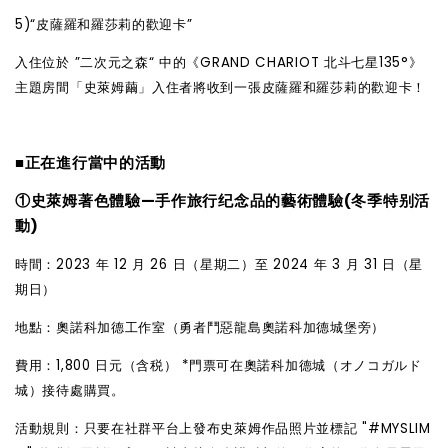
5)“皮薩羅和羅莎莉的歡迎卡”
入住位於 ”二次元之森“ 中的《GRAND CHARIOT 北斗七星135°》
主題房間「史萊姆繭」入住者將收到一張皮薩羅和羅莎莉的歡迎卡！
■正在進行當中的活動
①史萊姆著色體驗—手作旅行
纪
念品的藝術體驗(冬季特别活
動)
時間：2023 年 12 月 26 日（星期二）至 2024 年 3 月 31 日（星
期日）
地點：奧諾科加德工作室（勇者鬥惡龍島奧諾科加德城堡旁）
費用：1,800 日元（含税） *門票可在奧諾科加德城（オノコガルド
城）接待處購買。
活動規則：只要在社群平台上發布史萊姆作品照片並標記 "#MYSLIM