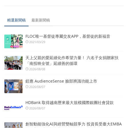
精選新聞稿
最新新聞稿
FLOC唯一基督徒專屬交友APP，基督徒的新福音
2021/03/29
天上父親的愛延續化作希望力量！ 六名子女捐贈家扶
「南投映全號」延續善的循環
2026/08/08
鎧應 AudienceSense 臉部辨識功能上市
2026/08/07
HDBank 取得越南歷來最大規模國際銀團社會貸款
2026/08/07
創智動能強化AI與經營雙軸競爭力 投資長受臺大EMBA