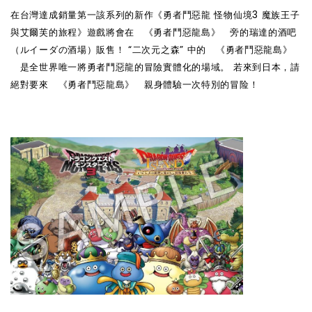
在台灣達成銷量第一該系列的新作《勇者鬥惡龍 怪物仙境3 魔族王子
與艾爾芙的旅程》遊戲將會在 《勇者鬥惡龍島》 旁的瑞達的酒吧
（ルイーダの酒場）販售！ “二次元之森” 中的 《勇者鬥惡龍島》
是全世界唯一將勇者鬥惡龍的冒險實體化的場域。 若來到日本，請
絕
對要來 《勇者鬥惡龍島》 親身體驗一次特別的冒
险
！