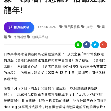
龍年!
Feb 06,2024
商品與服務
旅行
娛
推廣新聞稿
樂
休閒活動
遊戲與手遊
日本兵庫縣著名的淡路島公園動漫樂園 “二次元之森 "中非常受歡迎
的景點《勇者鬥惡龍島遠古魔神與嚮導冒險者》為了慶祝 《勇者鬥
惡龍》 系列最新作品 《勇者鬥惡龍 怪物仙境3 魔族王子與艾爾芙
的旅程》 的發布，將會從 2023 年 12 月 1 日（星期五）開始舉辦
各種活動
而在 1 月 26 日（周五）開始的 3 波活動 「找到影隱藏的怪獸
吧！」 玩家可以從隱藏在奧諾科加德城下（オノコガルド城下町）
景點區域中 11 隻怪獸中找到自己喜歡的怪獸，並在社群平台上用指定
Hastag 分享照片或影片，將有機會獲得活動限定的原創的明信片！