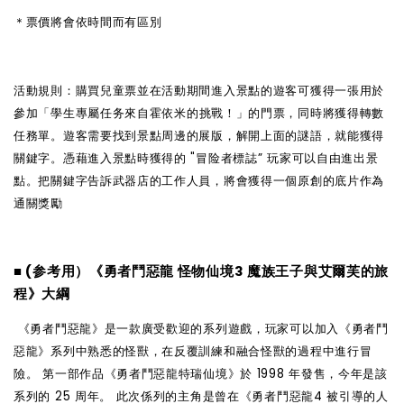
＊票價將會依時間而有區別
活動規則：購買兒童票並在活動期間進入景點的遊客可獲得一張用於
參加「學生專屬任
务
來自霍依米的挑戰！」的門票，同時將獲得轉數
任務單。遊客需要找到景點周邊的展版，解開上面的謎語，就能獲得
關鍵字。憑藉進入景點時獲得的 "冒
险
者標誌” 玩家可以自由進出景
點。把關鍵字告訴武器店的工作人員，將會獲得一個原創的底片作為
通關獎勵
■ (参考用）《勇者鬥惡龍 怪物仙境3 魔族王子與艾爾芙的旅
程》大綱
《勇者鬥惡龍》是一款廣受歡迎的系列遊戲，玩家可以加入《勇者鬥
惡龍》系列中熟悉的怪獸，在反覆訓練和融合怪獸的過程中進行冒
險。 第一部作品《勇者鬥惡龍特瑞仙境》於 1998 年發售，今年是該
系列的 25 周年。 此次係列的主角是曾在《勇者鬥惡龍4 被引導的人