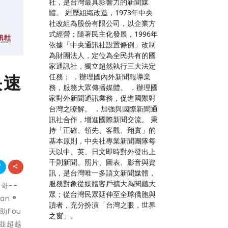
社，是台灣最具影響力的新聞媒
體。 經歷組織改造，1973年中央
社改組為股份有限公司，以企業方
式經營；隨著民主化發展，1996年
依據「中央通訊社設置條例」改制
為財團法人，定位為全民共有的國
家通訊社，獨立超然執行三大法定
快速
任務： ．辦理國內外新聞報導業
務，服務大眾傳播媒體。 ．辦理國
家對外新聞通訊業務，促進國際對
台灣之瞭解。 ．加強與國際新聞通
訊社合作，增進國際新聞交流。 秉
持「正確、領先、客觀、翔實」的
基本原則，中央社專業新聞團隊每
天以中、英、日文即時對外發出上
千則新聞、照片、圖表、影音與資
訊，是台灣唯一多語文新聞媒體，
服務對象從媒體客戶擴大為閱聽大
哥--
眾；從台灣民眾延伸至全球僑胞與
n ®
讀者，充分扮演「台灣之眼，世界
Fou
之窗」。
，並超越