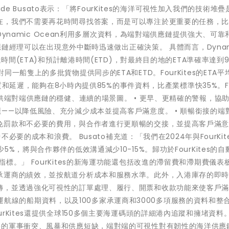
ide Busato表示：「將FourKites的海洋可視性加入我們的技術堆
在，我們不需要再花時間尋找答案，而是可以專注於更重要的任務，
 Dynamic Ocean利用多層次資料，為端對端供應鏈提供強大、可靠
供應鏈經理可以在出現意外中斷時迅速做出正確決策。 具體而言，Dynam
時間(ETA)和預計離港時間(ETD)，對最終目的地的ETA準確率達到9
一船隻上的多批貨物提供同步的ETA和ETD。FourKites的ETA平
品質和延遲，能夠在8小時內提供85%的事件資料，比產業標準快35%。Fou
供端對端供應鏈的穩健、連續的場景圖。 • 更早、更精確的警報，協
——以降低風險、充分減少成本並提高客戶滿意度。 • 順暢銜接的端
免罰款和不必要的費用，與合作者進行更順暢的交接，並提高客戶滿
不必要的成本和浪費。 Busato補充道：「我們在2024年與FourKit
，將與合作夥伴的低效溝通減少10-15%。歸功於FourKites的自
標。」 FourKites的新海運功能還包括改進的滯留費和滯期費儀表
承運商的績效，並按航道分析成本和服務水準。此外，入港庫存的即
轉，並透過強化可視性的訂單處理、履行、開票和收款功能來使客戶滿意
多條海運航線的船期資料，以及100多家承運商和3000多項服務的資料和整
Kites還提供全球150多個主要海運碼頭的詳細港內追蹤和擁堵資料。 
示：「面對紅海的軍事衝突、風暴和供應短缺，端對端的可視性對有韌性的海洋供