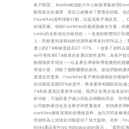
客戶期望。 Barilla物流能力中心創新專案經理Dav
顯而易見的選擇，而且已經獲得了豐厚的回報。現
FourKites資料採取行動，以提高客戶滿意度。」
的場景圖。借助FourKites的最新版解決方案，
cean的全新強化功能包括： • 改進的動態預計到達
上；對船隻到達碼頭的預測準確率達到90%以上；對同
運人的ETA精確度提高27-37%。 • 改善了資料
es可視性和ETA植基於多層次韌性資料，為客戶提
動辨識異常情況——以及產生滯留和滯期費用的貨櫃
用者介面，消除了國際團隊的孤島，使他們能夠避
透過這些更新，FourKites客戶將持續根除供應鏈中
的目標是追蹤90%的貨件，將承運商相關的罰款減少5%
TA和延遲資訊更新等功能，我們正在逐步達成這些指
析功能，可協助客戶減少與延誤相關的罰款，管理
公司能夠最佳化安全庫存和營運資本，加快庫存周
ourKites擁有深厚的供應鏈資料，如11,000
些資料為上述強化功能提供了強大協助。此外，Four
Kites產品長Priya Rajagopalan表