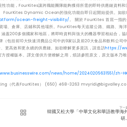
功能，FourKites讓跨職能團隊能夠獲得所需的即時供應鏈資料和
urKites Dynamic Ocean的強化功能自即日起開始提供。如
atform/ocean-freight-visibility/
。 關於 FourKites 首屈一指
至貨場、倉庫、店鋪和其他場所。FourKites每天追蹤公路、鐵路、海
，涵蓋200多個國家和地區，將即時資料與強大的機器學習相結合，協
牌（包括前10大快速消費品公司中的9家以及前20大食品和飲料公司中
更靈活、更高效和更永續的供應鏈。如欲瞭解更多資訊，請造訪
https://w
官方授權版本。譯文僅供方便瞭解之用，煩請參照原文，原文版本乃唯
//www.businesswire.com/news/home/20240205631551/zh-H
eting（代表FourKites） (650) 468-3263 mvyridi@bigvalley.co
下一
韓國又松大學「中華文化和華語教學海
研..