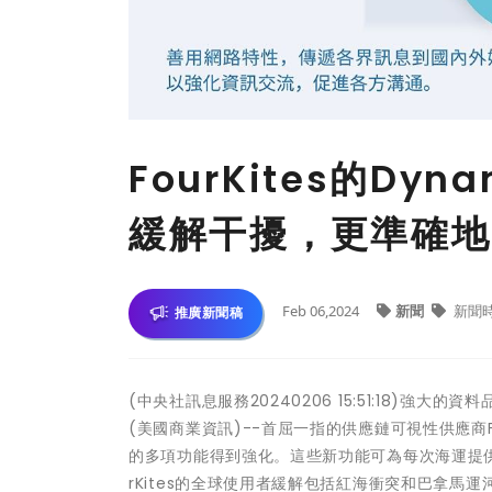
FourKites的Dy
緩解干擾，更準確地
Feb 06,2024
新聞
新聞
推廣新聞稿
(中央社訊息服務20240206 15:51:18)
(美國商業資訊)--首屈一指的供應鏈可視性供應商Fou
的多項功能得到強化。這些新功能可為每次海運提
rKites的全球使用者緩解包括紅海衝突和巴拿