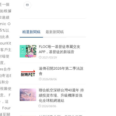
疊是一個
比如根據
和連續
ic O
5%以
精選新聞稿
最新新聞稿
均比承
rKit
FLOC唯一基督徒專屬交友
助客戶主
APP，基督徒的新福音
對端使
2021/03/29
意度。
遠傳召開2026年第二季法說
es合作
會
動寄送E
2026/08/06
板和分
時視圖使
聯合航空深耕台灣40週年 持
。 F
續投資市場、升級機隊並強
化全球航網連結
合，這
2026/08/06
Four
應鏈至關