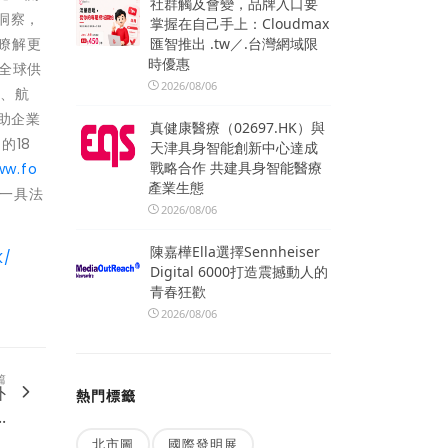
社群觸及會變，品牌入口要
洞察，
掌握在自己手上：Cloudmax
匯智推出 .tw／.台灣網域限
欲瞭解更
時優惠
的全球供
2026/08/06
洋、航
助企業
真健康醫療（02697.HK）與
的18
天津具身智能創新中心達成
戰略合作 共建具身智能醫療
ww.fo
產業生態
一具法
2026/08/06
陳嘉樺Ella選擇Sennheiser
K/
Digital 6000打造震撼動人的
青春狂歡
2026/08/06
篇
外
熱門標籤
.
北市圖
國際發明展