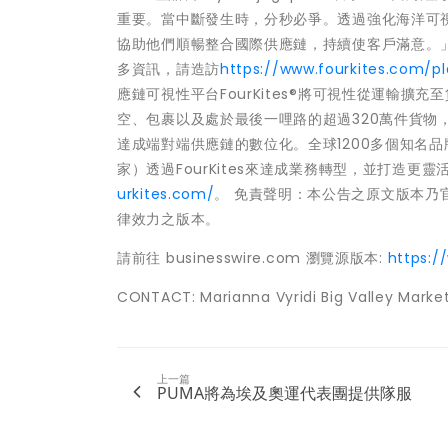
重要。當中斷發生時，分秒必爭。透過強化海洋可視性
協助他們順暢整合國際供應鏈，持續使客戶滿意。」 Fo
多資訊，請造訪
https://www.fourkites.com/pl
應鏈可視性平台FourKites®將可視性從運輸擴充
空、包裹以及處於最後一哩路的超過320萬件貨物
達成端對端供應鏈的數位化。全球1200多個知名品
家）透過FourKites來達成業務轉型，並打造
urkites.com/
。 免責聲明：本公告之原文版本乃
律效力之版本。
請前往 businesswire.com 瀏覽源版本:
https:
CONTACT: Marianna Vyridi Big Valley Mark
上一篇
PUMA將為埃及奧運代表團提供隊服