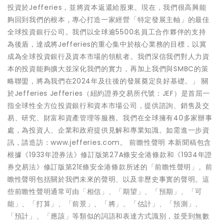
投資於Jefferies，並將資本返還給股東。現在，我們很高興能
夠回到我們的根本，專心打造一家經營「特定發展主軸」的最佳
全球投資銀行公司。我們以全球逾5500名員工合作夥伴的支持
為後盾，達成將Jefferies的重心集中於核心業務的目標，以冀
成為全球投資銀行及資本市場的領航者。我們深信我們對人力資
本的投資能夠擴大並深化我們的實力，再加上我們與SMBC的策
略聯盟，將為我們在2024年及往後的發展奠定良好基礎。」 關
於Jefferies Jefferies（紐約證券交易所代號：JEF）是首屈一
指全球性全方位投資銀行和資本市場公司，提供諮詢、銷售及交
易、研究、財富和資產管理等服務。我們在全球擁有40多家辦事
處，為投資人、企業和政府提供見解和專業知識。如需進一步資
訊，請造訪：www.jefferies.com。 前瞻性聲明 本新聞稿包含
根據《1933年證券法》修訂版第27A條安全港條款和《1934年證
券交易法》修訂版第21E條安全港條款所述的「前瞻性聲明」。前
瞻性聲明包括關於我們未來的聲明、以及非歷史事實的聲明。這
些前瞻性聲明通常可由「相信」、「期望」、「預期」、「可
能」、「打算」、「前景」、「將」、「估計」、「預測」、
「預計」、「應該」等類似的詞語和表達方式識別，並受到無數