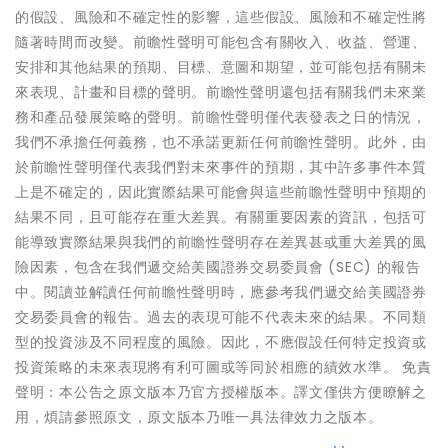
的假設、風險和不確定性的影響，這些假設、風險和不確定性將
隨著時間而改變。前瞻性聲明可能包含有關收入、收益、營運、
安排和其他結果的預期、目標、意圖和期望，並可能包括有關未
來表現、計畫和目標的聲明。前瞻性聲明還包括有關我們未來業
務和產品發展策略的聲明。前瞻性聲明僅代表發表之日的情況，
我們不承擔任何義務，也不承諾更新任何前瞻性聲明。此外，由
於前瞻性聲明僅代表我們對未來事件的預期，其中許多事件本質
上是不確定的，因此實際結果可能會與這些前瞻性聲明中預期的
結果不同，且可能存在重大差異。有關重要因素的資訊，包括可
能導致實際結果與我們的前瞻性聲明存在差異甚或重大差異的風
險因素，包含在我們遞交給美國證券交易委員會 (SEC) 的報告
中。閱讀並解讀任何前瞻性聲明時，應參考我們遞交給美國證券
交易委員會的報告。過去的表現可能不代表未來的結果。不同類
型的投資涉及不同程度的風險。因此，不應假設任何特定投資或
投資策略的未來表現將有利可圖或等同於相應的績效水準。 免責
聲明：本公告之原文版本乃官方授權版本。譯文僅供方便瞭解之
用，煩請參照原文，原文版本乃唯一具法律效力之版本。