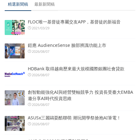
精選新聞稿
最新新聞稿
FLOC唯一基督徒專屬交友APP，基督徒的新福音
2021/03/29
鎧應 AudienceSense 臉部辨識功能上市
2026/08/07
HDBank 取得越南歷來最大規模國際銀團社會貸款
2026/08/07
創智動能強化AI與經營雙軸競爭力 投資長受臺大EMBA
邀分享AI時代投資思維
2026/08/07
ASUSx三麗鷗耍酷聯萌 潮玩開學祭搶抱AI筆電！
2026/08/07