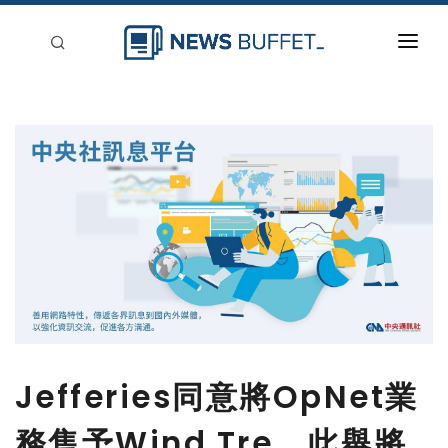
回到首頁
新聞稿分類
登入
刊登
Jefferies同意將OpNet業
務售予Wind Tre，此舉將