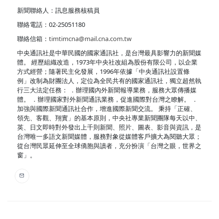
新聞聯絡人：訊息服務核稿員
聯絡電話：02-25051180
聯絡信箱：
timtimcna@mail.cna.com.tw
中央通訊社是中華民國的國家通訊社，是台灣最具影響力的新聞媒
體。 經歷組織改造，1973年中央社改組為股份有限公司，以企業
方式經營；隨著民主化發展，1996年依據「中央通訊社設置條
例」改制為財團法人，定位為全民共有的國家通訊社，獨立超然執
行三大法定任務： ．辦理國內外新聞報導業務，服務大眾傳播媒
體。 ．辦理國家對外新聞通訊業務，促進國際對台灣之瞭解。 ．
加強與國際新聞通訊社合作，增進國際新聞交流。 秉持「正確、
領先、客觀、翔實」的基本原則，中央社專業新聞團隊每天以中、
英、日文即時對外發出上千則新聞、照片、圖表、影音與資訊，是
台灣唯一多語文新聞媒體，服務對象從媒體客戶擴大為閱聽大眾；
從台灣民眾延伸至全球僑胞與讀者，充分扮演「台灣之眼，世界之
窗」。