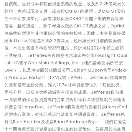
務債務、交易成本和其他現金義務的現金，以及約2.25億歐元的
款項（也將以現金支付，或者按CKHGT的選擇，以CKHGT發行
的三年期票據支付，該票據類似於CKHGT公開上市的投資等級
債券，且可流通）。除了考慮收取的CKHGT票據之外，OpNet
將保留它營運的其他電信公司的多數股權，因此，本交易最終帶
給Jefferies的收益約為3.2億歐元，超出該公司目前的帳面價
值。本次出售還有待監管部門批准，預計將於2024年第二或第
三季完成。 Jefferies最近同意將汽車金融公司Foursight Capi
tal LLC售予One Main Holdings, Inc.（紐約證券交易所代號：
OMF），以及將金礦與銀礦業公司Golden Queen售予Andea
n Precious Metals‘（TXV代號：APM）。 Jefferies將為剩餘
的舊有投資重新分類，歸入2024財年資產管理的「其他投資」
呈報分類，以反映大幅縮減舊有投資的成果。Jefferies目前唯
一具規模的個別投資是專門從事混合用途社區總體規劃的房地產
開發公司HomeFed。Jefferies將為長程前景看好的HomeFed
經營核心業務，並按部就班地清算某些週邊資產。 Jefferies執
行長Rich Handler及總裁Brian Friedman表示：「我們在過去
十年間將商業銀行資產加以優化並有效貨幣化，並運用其收益再