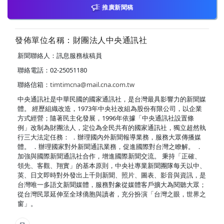
推廣新聞稿
發佈單位名稱：財團法人中央通訊社
新聞聯絡人：訊息服務核稿員
聯絡電話：02-25051180
聯絡信箱：
timtimcna@mail.cna.com.tw
中央通訊社是中華民國的國家通訊社，是台灣最具影響力的新聞媒
體。 經歷組織改造，1973年中央社改組為股份有限公司，以企業
方式經營；隨著民主化發展，1996年依據「中央通訊社設置條
例」改制為財團法人，定位為全民共有的國家通訊社，獨立超然執
行三大法定任務： ．辦理國內外新聞報導業務，服務大眾傳播媒
體。 ．辦理國家對外新聞通訊業務，促進國際對台灣之瞭解。 ．
加強與國際新聞通訊社合作，增進國際新聞交流。 秉持「正確、
領先、客觀、翔實」的基本原則，中央社專業新聞團隊每天以中、
英、日文即時對外發出上千則新聞、照片、圖表、影音與資訊，是
台灣唯一多語文新聞媒體，服務對象從媒體客戶擴大為閱聽大眾；
從台灣民眾延伸至全球僑胞與讀者，充分扮演「台灣之眼，世界之
窗」。