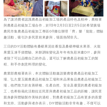
為了讓消費者認識農產品初級加工場的產品特色及精神，農糧署
與農產品初級加工場合作，於113年2月3日至2月5日於希望廣場
農民市集農產品初級加工專區G11攤位辦理「齊」樂「龍龍」體驗
趣活動，吸引許多民眾前來參與，場面熱鬧非凡。
三日的DIY活動體驗有桑椹果泥佐番茄及桑椹檸檬水果茶、火龍
果愛玉凍手搓體驗、米餅調味變化及年年有魚彩米畫DIY，參與
者除了可以品嚐自己的作品，還可以了解農產品初級加工的製
程、和手作創意料理的變化。
農業部農糧署表示，本次體驗活動邀請樂農發農產品初級加工
場、弘久愛玉園農產品初級加工場和米品果食品農產品初級加工
場，他們致力於友善耕種、生產自然、安全及優質的農產初級加
工，也希盼藉此活動拉近民眾與農產初級加工品的距離，讓民眾
親身參與體驗製作美味的過程，對農產初級加工品有更多的喜愛
和支持。活動參與者亦表示，DIY體驗活動非常有趣，不僅可以