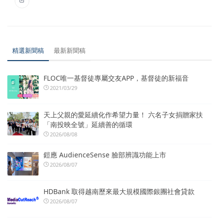
精選新聞稿
最新新聞稿
FLOC唯一基督徒專屬交友APP，基督徒的新福音
2021/03/29
天上父親的愛延續化作希望力量！ 六名子女捐贈家扶
「南投映全號」延續善的循環
2026/08/08
鎧應 AudienceSense 臉部辨識功能上市
2026/08/07
HDBank 取得越南歷來最大規模國際銀團社會貸款
2026/08/07