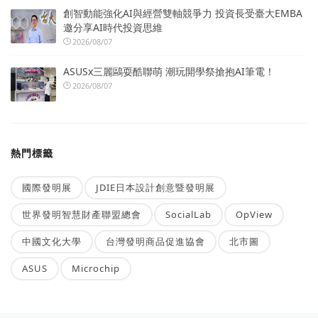
創智動能強化AI與經營雙軸競爭力 投資長受臺大EMBA
邀分享AI時代投資思維
2026/08/07
ASUSx三麗鷗耍酷聯萌 潮玩開學祭搶抱AI筆電！
2026/08/07
熱門標籤
國際發明展
JDIE日本設計創意暨發明展
世界發明智慧財產聯盟總會
SocialLab
OpView
中國文化大學
台灣發明商品促進協會
北市圖
ASUS
Microchip