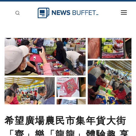
回到首頁
新聞稿分類
登入
刊登
希望廣場農民市集年貨大街
「齊」樂「龍龍」體驗趣 享