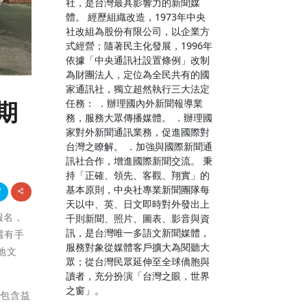
社，是台灣最具影響力的新聞媒
體。 經歷組織改造，1973年中央
社改組為股份有限公司，以企業方
式經營；隨著民主化發展，1996年
依據「中央通訊社設置條例」改制
為財團法人，定位為全民共有的國
家通訊社，獨立超然執行三大法定
任務： ．辦理國內外新聞報導業
期
務，服務大眾傳播媒體。 ．辦理國
家對外新聞通訊業務，促進國際對
台灣之瞭解。 ．加強與國際新聞通
訊社合作，增進國際新聞交流。 秉
持「正確、領先、客觀、翔實」的
基本原則，中央社專業新聞團隊每
天以中、英、日文即時對外發出上
報名，
千則新聞、照片、圖表、影音與資
訊，是台灣唯一多語文新聞媒體，
還有手
服務對象從媒體客戶擴大為閱聽大
地文
眾；從台灣民眾延伸至全球僑胞與
讀者，充分扮演「台灣之眼，世界
之窗」。
，包含益