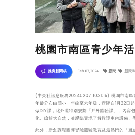
桃園市南區青少年活
Feb 07,2024
新聞
新聞
推廣新聞稿
(中央社訊息服務20240207 10:31:15) 
年齡分布由國小一年級至六年級，營隊自1月22日
做DIY課，此外還特別規劃「戶外體驗課」，內容
化、瞭解大自然，並親臨實境了解救護車內設備、
此外，新創課程團隊冒險體驗教育及最熱門的「跳