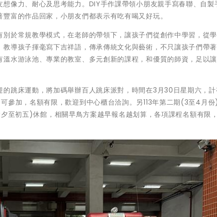
想像力、耐心及思考能力。DIY手作課帶領小朋友親手寫春聯、自製
著豐富的作品回家，小朋友們都表示有吃有喝又好玩。
有別於常規教學模式，在老師的帶領下，讓孩子們從創作中學習，從
，教導孩子揮毫寫下吉祥語，傳承傳統文化與藝術，不只讓孩子們帶
有溫水游泳池、專業的教室、多元創新的課程，和優質的師資，足以
的跳床運動，將加碼舉辦百人跳床派對，時間在3月30日星期六，計
參加，名額有限，歡迎到中心櫃台洽詢。另113年第二期(3至4月份
日(除夕至初五)休館，相關早鳥方案越早報名越划算，各項課程名額有限