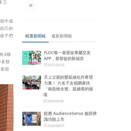
手工
學習中成
著自己的
讓孩子們
精選新聞稿
最新新聞稿
FLOC唯一基督徒專屬交友
有4梯
APP，基督徒的新福音
)各類
2021/03/29
，歡迎
天上父親的愛延續化作希望
力量！ 六名子女捐贈家扶
「南投映全號」延續善的循
環
2026/08/08
鎧應 AudienceSense 臉部辨
識功能上市
2026/08/07