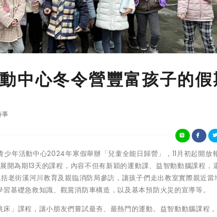
動中心冬令營豐富孩子的假
時事
桃園市南區青少年活動中心2024年寒假舉辦「兒童全能日歸營」，11月初起開放
起展開為期13天的課程，內容不但有新穎的運動課、益智動動腦課程，
包括老街溪河川教育及親臨消防局參訪，讓孩子們走出教室實際親近當
學習基礎急救知識、觀賞消防車構造，以及基本預防火災的宣導等。
跳床」課程，讓小朋友們嘗試最夯、最熱門的運動。益智動動腦課程