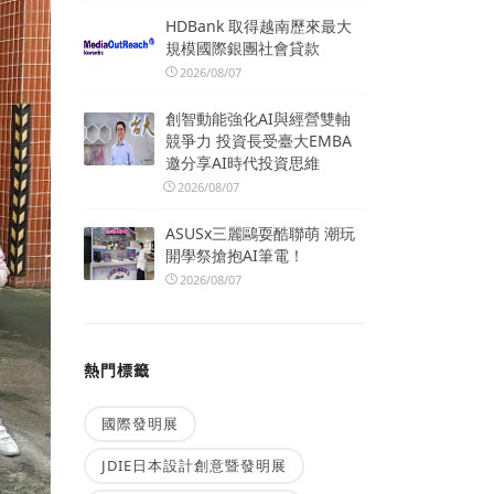
HDBank 取得越南歷來最大
規模國際銀團社會貸款
2026/08/07
創智動能強化AI與經營雙軸
競爭力 投資長受臺大EMBA
邀分享AI時代投資思維
2026/08/07
ASUSx三麗鷗耍酷聯萌 潮玩
開學祭搶抱AI筆電！
2026/08/07
熱門標籤
國際發明展
JDIE日本設計創意暨發明展