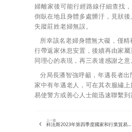
婦離家後可能行經路線仔細查找，
倒臥在地且身體多處髒汙，見狀後
失蹤莊姓老婦無誤。
所幸該名老婦身體無大礙，僅精
行帶返家休息安置，後續再由家屬
同理心的表現，再三表達感謝之意
分局長潘智強呼籲，年邁長者出
家中有年邁老人，可在其衣服繡上
易使警方或善心人士能迅速聯繫到
上一篇
科法斯2023年第四季度國家和行業貿易...