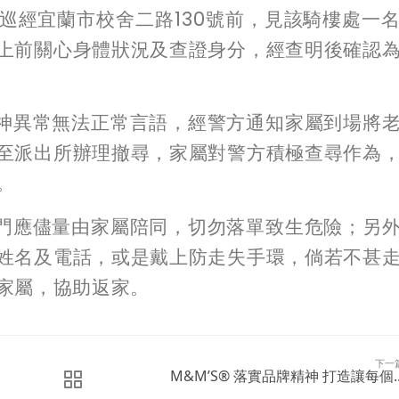
巡經宜蘭市校舍二路130號前，見該騎樓處一
上前關心身體狀況及查證身分，經查明後確認
神異常無法正常言語，經警方通知家屬到場將
至派出所辦理撤尋，家屬對警方積極查尋作為
。
門應儘量由家屬陪同，切勿落單致生危險；另
姓名及電話，或是戴上防走失手環，倘若不甚
家屬，協助返家。
下一
M&M’S® 落實品牌精神 打造讓每個..