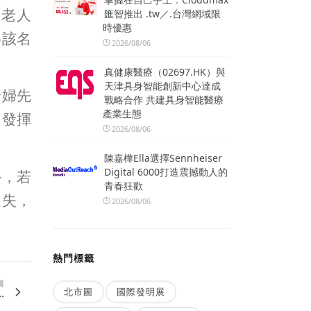
名老人
匯智推出 .tw／.台灣網域限
時優惠
為該名
2026/08/06
真健康醫療（02697.HK）與
天津具身智能創新中心達成
老婦先
戰略合作 共建具身智能醫療
產業生態
，發揮
2026/08/06
陳嘉樺Ella選擇Sennheiser
Digital 6000打造震撼動人的
外，若
青春狂歡
走失，
2026/08/06
熱門標籤
篇
.
北市圖
國際發明展