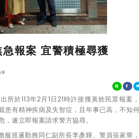
焦急報案 宜警積極尋獲
時事
所於113年2月1日21時許接獲黃姓民眾報案
親患有精神疾病及失智症，且年事已高，不知
危，遂立即報案請求警方協尋。
擔服巡邏勤務同仁副所長李彥輝、警員張家華