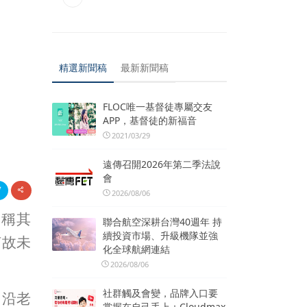
精選新聞稿
最新新聞稿
FLOC唯一基督徒專屬交友
APP，基督徒的新福音
2021/03/29
遠傳召開2026年第二季法說
會
2026/08/06
，稱其
聯合航空深耕台灣40週年 持
續投資市場、升級機隊並強
何故未
化全球航網連結
2026/08/06
社群觸及會變，品牌入口要
，沿老
掌握在自己手上：Cloudmax