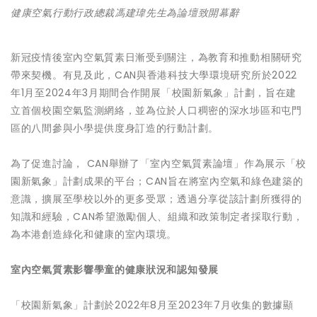
健康空氣行動行政總裁馮建瑋先生為論壇致開幕辭
新冠疫情後室內空氣質素日漸受到關注，為教育和推動相關研究
帶來契機。有見及此，CAN與香港科技大學環境研究所於2022
年1月至2024年3月期間合作開展「校園新氣象」計劃，旨在建
立首個校園空氣監測網絡，並為位於人口稠密的深水埗區和屯門
區的八間參與小學提供度身訂造的行動計劃。
為了促進討論， CAN舉辦了「室內空氣質素論壇」作為展示「校
園新氣象」計劃成果的平台；CAN旨在將室內空氣和綠色建築的
意識，擴展至學校以外的更多受眾；透過分享從該計劃所獲得的
知識和經驗，CAN希望激勵個人、組織和政策制定者採取行動，
為本港創造綠化和健康的室內環境。
室內空氣質素影響學童的健康狀況和認知發展
「校園新氣象」計劃於2022年8月至2023年7月收集的數據顯