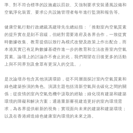
準、對不符合標準的設施處以罰款、又強制要求安裝通風設備和
空氣淨化裝置、要求公共設施管理者每年進行監測和報告等。
健康空氣行動行政總裁馮建瑋先生總結指：「推動室內空氣質素
的提升實在是刻不容緩，但絕對需要港府及各界合作，一致從實
時數據收集、教育提倡以致行為模式改變及政策上作出配合，而
本港其實已有足夠數據基礎作進一步的教育和立法改善室內空氣
質素。論壇上的討論亦不會止於此，我們期望在日後更多的活動
上與不同界別及會眾有更深入的交流。」
是次論壇亦包含其他演講環節，從不同層面探討室內空氣質素和
綠色建築扮演的角色。演講主題包括清新空氣與去碳化之間的關
係；從疫情的室內空氣危機中汲取的經驗；綠化現有建築和建築
環境的障礙和解決方案；通過重新審視建造更好的室內環境需
求，為各界提供嶄新的視角；實現面向未來的建築和建築環境；
以及在香港締造綠色健康室內環境的未來之路。