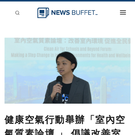
回到首頁
新聞稿分類
登入
刊登
健康空氣行動舉辦「室內空
氣質素論壇 」 倡議改善室