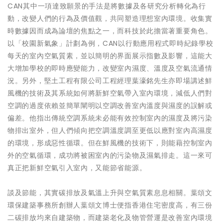
CAN其中一項達致願景的手法是將數據及各研究分析轉化為行
動，改變人們的行為及價值觀，共同塑造理想室內環境。收集實
時數據因而成為論壇的焦點之一，而科技於此擔當著重要角色。
以「校園新氣象」計劃為例，CAN以行動應用程式即時紀錄學校
每天的室內空氣質素，並以簡明的界面展示指數及影響，這能大
大增加學校的即時應變能力，改變室內濕度、溫度及空氣流通情
況。另外，堅土工程有限公司工程經理葉濠銘先生亦即場講述鮮
風機的技術及其系統如何將新鮮空氣帶入室內環境，減低人們對
空調的過度依賴並簡單闡明以空調改善室內溫度與濕度的誤解或
偏差。他指出傳統空調系統未必能有效控制室內的濕度及將污染
物排出室外，但人們傾向把空調溫度調至更低以應對室內高濕度
的環境，形成惡性循環。但在鮮風機的技術下，則能藉控制室內
外的空氣循環，成功將被困室內的污染物及濕氣排走。這一來可
真正把新鮮空氣引入室內，又能節省能源。
談及節能，其實碳排放及氣溫上升與空氣質素息息相關。葉頌文
環保建築事務所創辦人葉頌文博士便指香港住宅密度高，有三份
二碳排放均來自建築物，而建築老化及物管營運是改善室內環境