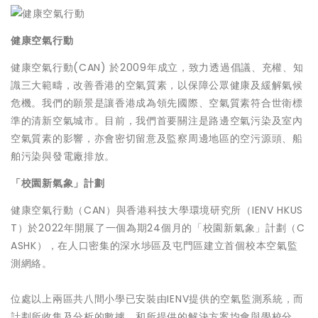
健康空氣行動
健康空氣行動(CAN) 於2009年成立，致力透過倡議、充權、知
識三大範疇，改善香港的空氣質素，以保障公眾健康及緩解氣候
危機。我們的願景是讓香港成為領先國際、空氣質素符合世衛標
準的清新空氣城市。目前，我們首要關注是路邊空氣污染及室內
空氣質素的影響，亦會密切留意及監察周邊地區的空污源頭、船
舶污染與發電廠排放。
「校園新氣象」計劃
健康空氣行動（CAN）與香港科技大學環境研究所（IENV HKUS
T）於2022年開展了一個為期24個月的「校園新氣象」計劃（C
ASHK），在人口密集的深水埗區及屯門區建立首個校本空氣監
測網絡。
位處以上兩區共八間小學已安裝由IENV提供的空氣監測系統，而
計劃所收集及分析的數據，和所提供的解決方案均會與學校分