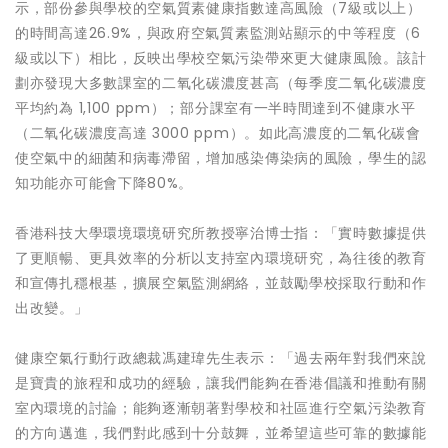
示，部份參與學校的空氣質素健康指數達高風險（7級或以上）
的時間高達26.9%，與政府空氣質素監測站顯示的中等程度（6
級或以下）相比，反映出學校空氣污染帶來更大健康風險。該計
劃亦發現大多數課室的二氧化碳濃度甚高（每季度二氧化碳濃度
平均約為 1,100 ppm）；部分課室有一半時間達到不健康水平
（二氧化碳濃度高達 3000 ppm）。如此高濃度的二氧化碳會
使空氣中的細菌和病毒滯留，增加感染傳染病的風險，學生的認
知功能亦可能會下降80%。
香港科技大學環境環境研究所教授寧治博士指：「實時數據提供
了更順暢、更具效率的分析以支持室內環境研究，為往後的教育
和宣傳扎穩根基，擴展空氣監測網絡，並鼓勵學校採取行動和作
出改變。」
健康空氣行動行政總裁馮建瑋先生表示：「過去兩年對我們來說
是寶貴的旅程和成功的經驗，讓我們能夠在香港倡議和推動有關
室內環境的討論；能夠逐漸朝著對學校和社區進行空氣污染教育
的方向邁進，我們對此感到十分鼓舞，並希望這些可靠的數據能