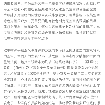
的重要因素。環保建築其中一環提倡零碳和健康建築，而就此本
港業界就有不同指標包括綠建環評及建造業議會綠色產品認證，
準確計算建築物的節能效果及碳排放數據。這些指標不但能監察
綠色建築的成效，更重要的是為社會制定完善室內環境的目標。
葉頌文認為在建築老化、舊有有害建築物料及物管的挑戰下，本
港須加強關注和推進各個綠色建築及物管指標，進行實時監察，
以在室內打造清新無害的環境。
歐華律師事務所阮令兒律師亦認同本港須立例加強室內空氣質素
的監管。室內外的空氣只為一牆之隔，但本港卻欠缺相關方面的
監管法例。她指出現時本港只借《建築物業條例》、《吸煙(公
眾衛生)條例》及《職業安全及健康條例》間接監管室內空氣質
素，相關計劃如2023年推行的「辦公室及公眾場所室內空氣質素
檢定計劃」亦只為自願性質，其檢測的標準、實時性和範圍亦有
待改進。與此同時，在改善室內空氣質素的實際運作和執行上亦
鮮有指引或條例支持。就此，她建議香港可參考鄰近亞洲地區的
做法，如韓國的監管標準相對完備，其《室內空氣品質管理法》
規定了一些室內公共設施如地鐵站、博物管及新建多戶住宅的標