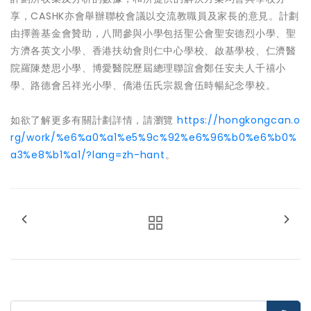
享，CASHK亦會舉辦聯校會議以交流教職員及家長的意見。計劃
由擇善基金會贊助，八間參與小學包括聖公會聖安德烈小學、聖
方濟各英文小學、香港扶幼會則仁中心學校、啟基學校、仁濟醫
院羅陳楚思小學、博愛醫院歷屆總理聯誼會鄭任安夫人千禧小
學、路德會呂祥光小學、僑港伍氏宗親會伍時暢紀念學校。
如欲了解更多有關計劃詳情，請瀏覽
https://hongkongcan.o
rg/work/%e6%a0%a1%e5%9c%92%e6%96%b0%e6%b0%
a3%e8%b1%a1/?lang=zh-hant
。