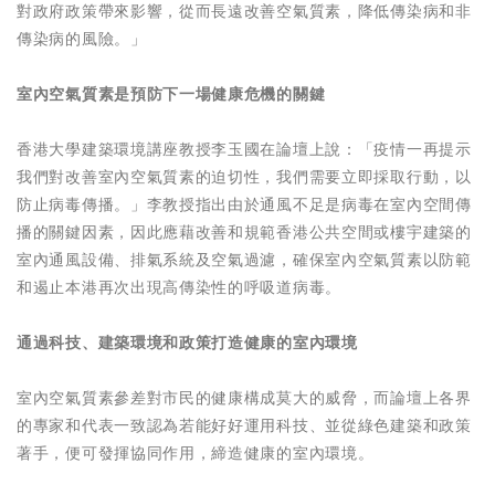
對政府政策帶來影響，從而長遠改善空氣質素，降低傳染病和非
傳染病的風險。」
室內空氣質素是預防下一場健康危機的關鍵
香港大學建築環境講座教授李玉國在論壇上說：「疫情一再提示
我們對改善室內空氣質素的迫切性，我們需要立即採取行動，以
防止病毒傳播。」李教授指出由於通風不足是病毒在室內空間傳
播的關鍵因素，因此應藉改善和規範香港公共空間或樓宇建築的
室內通風設備、排氣系統及空氣過濾，確保室內空氣質素以防範
和遏止本港再次出現高傳染性的呼吸道病毒。
通過科技、
建築環境和政策打造健康的室內環境
室內空氣質素參差對市民的健康構成莫大的威脅，而論壇上各界
的專家和代表一致認為若能好好運用科技、並從綠色建築和政策
著手，便可發揮協同作用，締造健康的室內環境。