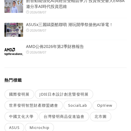
創智動能強化AI與經營雙軸競爭力 投資長受臺大EMBA
邀分享AI時代投資思維
2026/08/07
ASUSx三麗鷗耍酷聯萌 潮玩開學祭搶抱AI筆電！
2026/08/07
AMD公佈2026年第2季財務報告
2026/08/07
熱門標籤
國際發明展
JDIE日本設計創意暨發明展
世界發明智慧財產聯盟總會
SocialLab
OpView
中國文化大學
台灣發明商品促進協會
北市圖
ASUS
Microchip