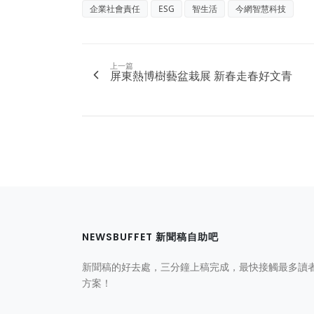
企業社會責任
ESG
智生活
今網智慧科技
上一篇
屏東熱博樹藝盆栽展 新春走春好文青
NEWSBUFFET 新聞稿自助吧
新聞稿的好去處，三分鐘上稿完成，最快接觸最多讀
方案！