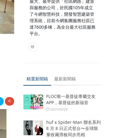
最大、最早提供「社區網路」建置
與服務的公司，於民國105年成立
了今網智慧科技，開發智慧建築管
理系統，目前今網集團服務社區已
達7600多棟，為全台最大社區服務
平台。
精選新聞稿
最新新聞稿
FLOC唯一基督徒專屬交友
APP，基督徒的新福音
2021/03/29
huf x Spider-Man 聯名系列
8 月 8 日正式登台〜全球限
量收藏滑板同步亮相