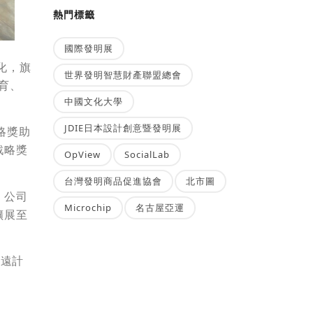
熱門標籤
國際發明展
化，旗
世界發明智慧財產聯盟總會
育、
中國文化大學
JDIE日本設計創意暨發明展
略獎助
戰略獎
OpView
SocialLab
台灣發明商品促進協會
北市圖
。公司
Microchip
名古屋亞運
擴展至
長遠計