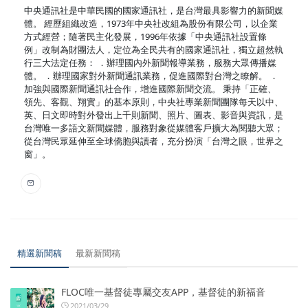
中央通訊社是中華民國的國家通訊社，是台灣最具影響力的新聞媒
體。 經歷組織改造，1973年中央社改組為股份有限公司，以企業
方式經營；隨著民主化發展，1996年依據「中央通訊社設置條
例」改制為財團法人，定位為全民共有的國家通訊社，獨立超然執
行三大法定任務： ．辦理國內外新聞報導業務，服務大眾傳播媒
體。 ．辦理國家對外新聞通訊業務，促進國際對台灣之瞭解。 ．
加強與國際新聞通訊社合作，增進國際新聞交流。 秉持「正確、
領先、客觀、翔實」的基本原則，中央社專業新聞團隊每天以中、
英、日文即時對外發出上千則新聞、照片、圖表、影音與資訊，是
台灣唯一多語文新聞媒體，服務對象從媒體客戶擴大為閱聽大眾；
從台灣民眾延伸至全球僑胞與讀者，充分扮演「台灣之眼，世界之
窗」。
精選新聞稿
最新新聞稿
FLOC唯一基督徒專屬交友APP，基督徒的新福音
2021/03/29