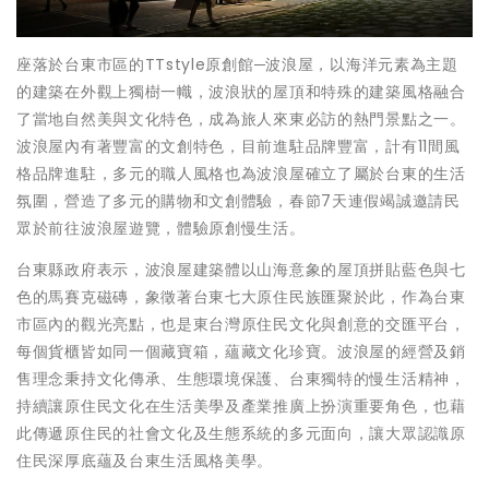
座落於台東市區的TTstyle原創館─波浪屋，以海洋元素為主題
的建築在外觀上獨樹一幟，波浪狀的屋頂和特殊的建築風格融合
了當地自然美與文化特色，成為旅人來東必訪的熱門景點之一。
波浪屋內有著豐富的文創特色，目前進駐品牌豐富，計有11間風
格品牌進駐，多元的職人風格也為波浪屋確立了屬於台東的生活
氛圍，營造了多元的購物和文創體驗，春節7天連假竭誠邀請民
眾於前往波浪屋遊覽，體驗原創慢生活。
台東縣政府表示，波浪屋建築體以山海意象的屋頂拼貼藍色與七
色的馬賽克磁磚，象徵著台東七大原住民族匯聚於此，作為台東
市區內的觀光亮點，也是東台灣原住民文化與創意的交匯平台，
每個貨櫃皆如同一個藏寶箱，蘊藏文化珍寶。波浪屋的經營及銷
售理念秉持文化傳承、生態環境保護、台東獨特的慢生活精神，
持續讓原住民文化在生活美學及產業推廣上扮演重要角色，也藉
此傳遞原住民的社會文化及生態系統的多元面向，讓大眾認識原
住民深厚底蘊及台東生活風格美學。