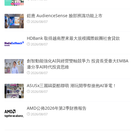
鎧應 AudienceSense 臉部辨識功能上市
2026/08/07
HDBank 取得越南歷來最大規模國際銀團社會貸款
2026/08/07
創智動能強化AI與經營雙軸競爭力 投資長受臺大EMBA
邀分享AI時代投資思維
2026/08/07
ASUSx三麗鷗耍酷聯萌 潮玩開學祭搶抱AI筆電！
2026/08/07
AMD公佈2026年第2季財務報告
2026/08/07