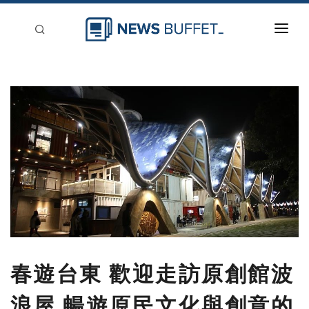
回到首頁
新聞稿分類
登入
刊登
春遊台東 歡迎走訪原創館波
浪屋 暢遊原民文化與創意的