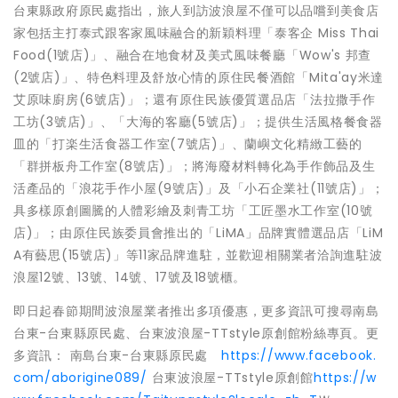
台東縣政府原民處指出，旅人到訪波浪屋不僅可以品嚐到美食店
家包括主打泰式跟客家風味融合的新穎料理「泰客企 Miss Thai
Food(1號店)」、融合在地食材及美式風味餐廳「Wow's 邦查
(2號店)」、特色料理及舒放心情的原住民餐酒館「Mita'ay米達
艾原味廚房(6號店)」；還有原住民族優質選品店「法拉撒手作
工坊(3號店)」、「大海的客廳(5號店)」；提供生活風格餐食器
皿的「打楽生活食器工作室(7號店)」、蘭嶼文化精緻工藝的
「群拼板舟工作室(8號店)」；將海廢材料轉化為手作飾品及生
活產品的「浪花手作小屋(9號店)」及「小石企業社(11號店)」；
具多樣原創圖騰的人體彩繪及刺青工坊「工匠墨水工作室(10號
店)」；由原住民族委員會推出的「LiMA」品牌實體選品店「LiM
A有藝思(15號店)」等11家品牌進駐，並歡迎相關業者洽詢進駐波
浪屋12號、13號、14號、17號及18號櫃。
即日起春節期間波浪屋業者推出多項優惠，更多資訊可搜尋南島
台東-台東縣原民處、台東波浪屋-TTstyle原創館粉絲專頁。更
多資訊： 南島台東-台東縣原民處
https://www.facebook.
com/aborigine089/
台東波浪屋-TTstyle原創館
https://w