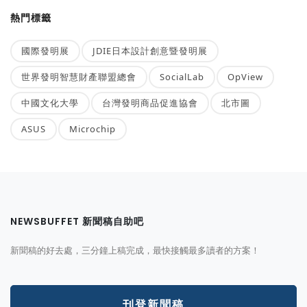
熱門標籤
國際發明展
JDIE日本設計創意暨發明展
世界發明智慧財產聯盟總會
SocialLab
OpView
中國文化大學
台灣發明商品促進協會
北市圖
ASUS
Microchip
NEWSBUFFET 新聞稿自助吧
新聞稿的好去處，三分鐘上稿完成，最快接觸最多讀者的方案！
刊登新聞稿