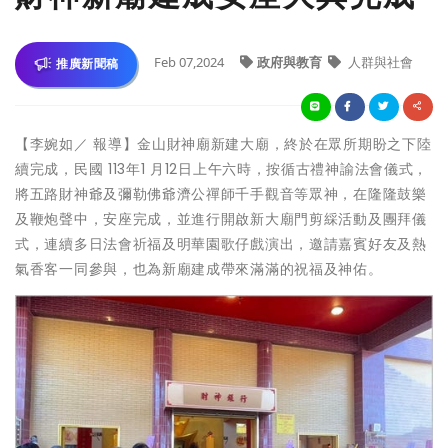
Feb 07,2024
政府與教育
人群與社會
推廣新聞稿
【李婉如／ 報導】金山財神廟新建大廟，終於在眾所期盼之下陸
續完成，民國 113年1 月12日上午六時，按循古禮神諭法會儀式，
將五路財神爺及彌勒佛爺濟公禪師千手觀音等眾神，在隆隆鼓樂
及鞭炮聲中，安座完成，並進行開啟新大廟門剪綵活動及團拜儀
式，連續多日法會祈福及明華園歌仔戲演出，邀請嘉賓好友及熱
氣香客一同參與，也為新廟建成帶來滿滿的祝福及神佑。