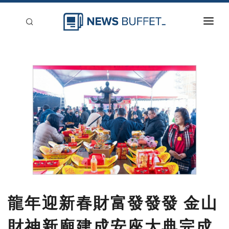
回到首頁
新聞稿分類
登入
刊登
龍年迎新春財富發發發 金山
財神新廟建成安座大典完成