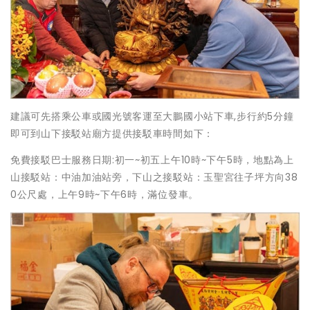
建議可先搭乘公車或國光號客運至大鵬國小站下車,步行約5分鐘
即可到山下接駁站廟方提供接駁車時間如下：
免費接駁巴士服務日期:初一~初五上午10時~下午5時，地點為上
山接駁站：中油加油站旁，下山之接駁站：玉聖宮往子坪方向38
0公尺處，上午9時~下午6時，滿位發車。