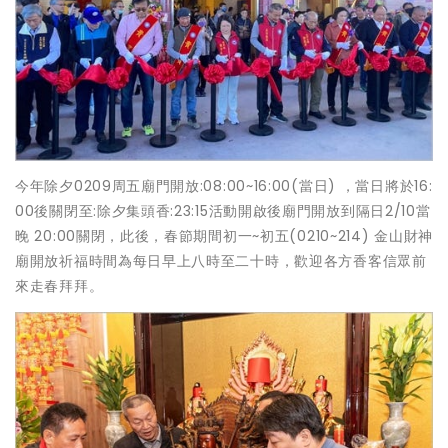
今年除夕0209周五廟門開放:08:00~16:00(當日) ，當日將於16:
00後關閉至:除夕集頭香:23:15活動開啟後廟門開放到隔日2/10當
晚 20:00關閉，此後，春節期間初一~初五(0210~214) 金山財神
廟開放祈福時間為每日早上八時至二十時，歡迎各方香客信眾前
來走春拜拜。