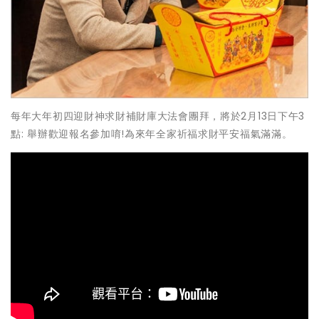
每年大年初四迎財神求財補財庫大法會團拜，將於2月13日下午3
點: 舉辦歡迎報名參加唷!為來年全家祈福求財平安福氣滿滿。