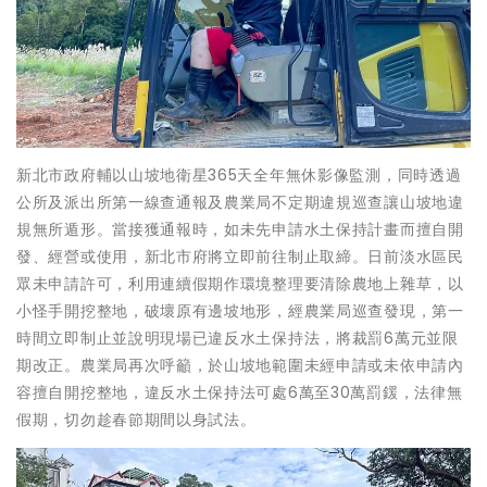
新北市政府輔以山坡地衛星365天全年無休影像監測，同時透過
公所及派出所第一線查通報及農業局不定期違規巡查讓山坡地違
規無所遁形。當接獲通報時，如未先申請水土保持計畫而擅自開
發、經營或使用，新北市府將立即前往制止取締。日前淡水區民
眾未申請許可，利用連續假期作環境整理要清除農地上雜草，以
小怪手開挖整地，破壞原有邊坡地形，經農業局巡查發現，第一
時間立即制止並說明現場已違反水土保持法，將裁罰6萬元並限
期改正。農業局再次呼籲，於山坡地範圍未經申請或未依申請內
容擅自開挖整地，違反水土保持法可處6萬至30萬罰鍰，法律無
假期，切勿趁春節期間以身試法。