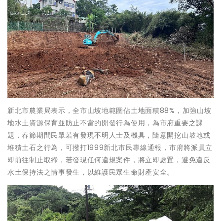
新北市農業局表示，全市山坡地範圍佔土地面積88%，加強山坡
地水土資源保育並防止不當的開發行為使用，為市府重要之課
題，春節期間民眾若有發現不明人士及機具，隨意開挖山坡地或
堆積土石之行為，可撥打1999新北市民專線通報，市府將派員立
即前往制止取締，若發現任何違規案件，將立即處置，避免違反
水土保持法之情事發生，以維護民眾生命財產安全。