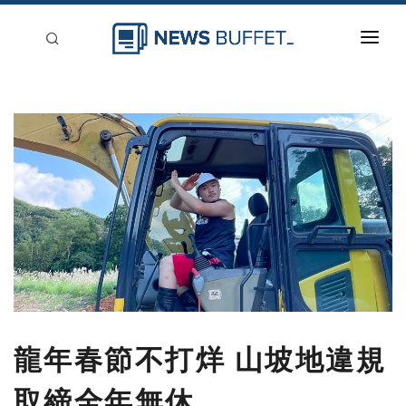
回到首頁
新聞稿分類
登入
刊登
龍年春節不打烊 山坡地違規
取締全年無休