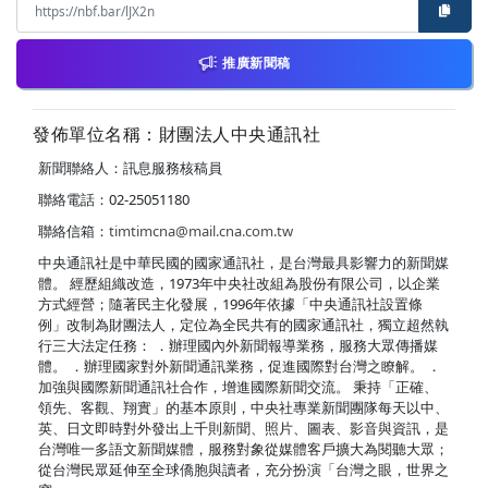
推廣新聞稿
發佈單位名稱：財團法人中央通訊社
新聞聯絡人：訊息服務核稿員
聯絡電話：02-25051180
聯絡信箱：
timtimcna@mail.cna.com.tw
中央通訊社是中華民國的國家通訊社，是台灣最具影響力的新聞媒
體。 經歷組織改造，1973年中央社改組為股份有限公司，以企業
方式經營；隨著民主化發展，1996年依據「中央通訊社設置條
例」改制為財團法人，定位為全民共有的國家通訊社，獨立超然執
行三大法定任務： ．辦理國內外新聞報導業務，服務大眾傳播媒
體。 ．辦理國家對外新聞通訊業務，促進國際對台灣之瞭解。 ．
加強與國際新聞通訊社合作，增進國際新聞交流。 秉持「正確、
領先、客觀、翔實」的基本原則，中央社專業新聞團隊每天以中、
英、日文即時對外發出上千則新聞、照片、圖表、影音與資訊，是
台灣唯一多語文新聞媒體，服務對象從媒體客戶擴大為閱聽大眾；
從台灣民眾延伸至全球僑胞與讀者，充分扮演「台灣之眼，世界之