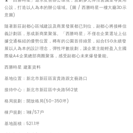
▲「西勝時星」追求友善辦公環境，規劃多元彈性會議室等實用
公設，打造以人為本的辦公場域。(圖 / 西勝時星一樓大廳3D示
意圖)
隨著新莊副都心區域建設及商業發展都已到位，副都心將接棒信
義計劃區，形成新商業聚落。「西勝時星」不僅在企業選址上佔
據交通樞紐的優勢位置，稀有的公園首排綠景，結合ESG永續發
展以人為本的設計理念，彈性坪數規劃，讓企業主能輕盈入主國
際級A4企業總部商圈聚落，感受副都心未來爆發量能。
西勝時星 建案資料
基地位置：新北市新莊區富貴路跟文藝路口
接待中心：新北市新莊區中央路562號
格局規劃：開放格局(50–350坪)
棟戶規劃：1棟/57戶
基地面積：521.1坪