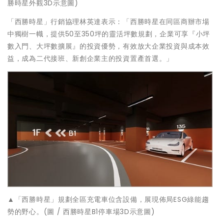
勝時星外觀3D示意圖)
「西勝時星」行銷協理林英達表示：「西勝時星在同區商辦市場
中獨樹一幟，提供50至350坪的靈活坪數規劃，企業可享『小坪
數入門、大坪數擴展』的投資優勢，有效放大企業投資與成本效
益，成為二代接班、新創企業主的投資置產首選。」
▲「西勝時星」規劃全區充電車位含設備，展現佈局ESG綠能趨
勢的野心。(圖 / 西勝時星B1停車場3D示意圖)