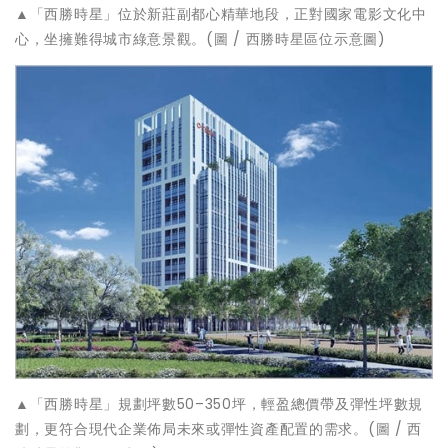
▲「西勝時星」位於新莊副都心精華地段，正對國家電影文化中
心，坐擁難得城市綠意景觀。(圖 / 西勝時星區位示意圖)
▲「西勝時星」規劃坪數50–350坪，輕盈總價帶及彈性坪數規
劃，更符合現代企業佈局未來或彈性資產配置的需求。(圖 / 西