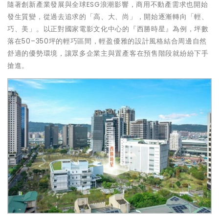
隨著創新產業發展與全球ESG浪潮影響，商用不動產需求也開始
發生質變，從過去追求的「高、大、尚」，開始逐漸轉向「輕、
巧、美」。以正對國家電影文化中心的『西勝時星』為例，坪數
落在50–350坪的輕巧區間，輕盈優雅的設計風格結合周邊自然
舒適的優勢環境，讓眾多企業主與置產客在預售階段就紛紛下手
搶進。