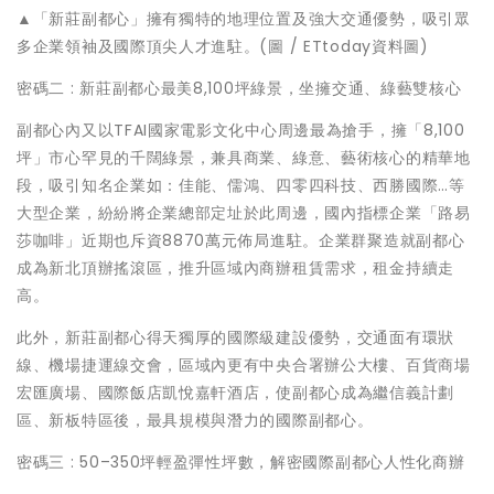
▲「新莊副都心」擁有獨特的地理位置及強大交通優勢，吸引眾
多企業領袖及國際頂尖人才進駐。(圖 / ETtoday資料圖)
密碼二 : 新莊副都心最美8,100坪綠景，坐擁交通、綠藝雙核心
副都心內又以TFAI國家電影文化中心周邊最為搶手，擁「8,100
坪」市心罕見的千闊綠景，兼具商業、綠意、藝術核心的精華地
段，吸引知名企業如：佳能、儒鴻、四零四科技、西勝國際…等
大型企業，紛紛將企業總部定址於此周邊，國內指標企業「路易
莎咖啡」近期也斥資8870萬元佈局進駐。企業群聚造就副都心
成為新北頂辦搖滾區，推升區域內商辦租賃需求，租金持續走
高。
此外，新莊副都心得天獨厚的國際級建設優勢，交通面有環狀
線、機場捷運線交會，區域內更有中央合署辦公大樓、百貨商場
宏匯廣場、國際飯店凱悅嘉軒酒店，使副都心成為繼信義計劃
區、新板特區後，最具規模與潛力的國際副都心。
密碼三 : 50–350坪輕盈彈性坪數，解密國際副都心人性化商辦