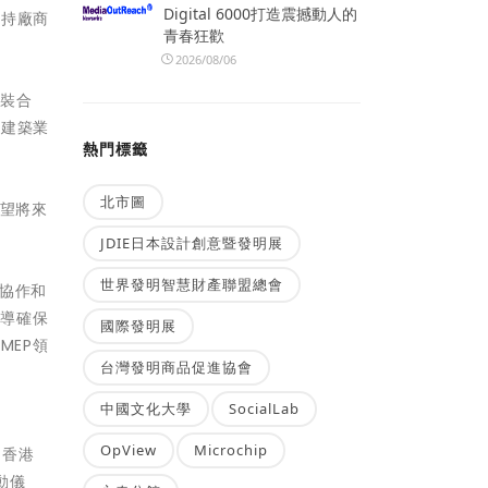
Digital 6000打造震撼動人的
主持廠商
青春狂歡
2026/08/06
組裝合
港建築業
熱門標籤
北市圖
展望將來
JDIE日本設計創意暨發明展
世界發明智慧財產聯盟總會
協作和
倡導確保
國際發明展
MEP領
台灣發明商品促進協會
中國文化大學
SocialLab
OpView
Microchip
、香港
動儀