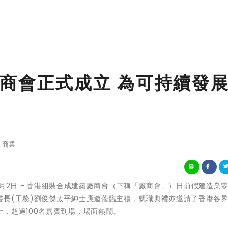
商會正式成立 為可持續發
商業
月2日 -
香港組裝合成建築廠商會（下稱「廠商會」）日前假建造業
書長(工務)劉俊傑太平紳士應邀蒞臨主禮，就職典禮亦邀請了香港各
，超過100名嘉賓到場，場面熱鬧。