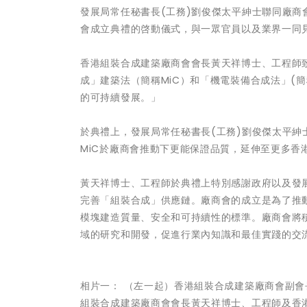
發展局常任秘書長(工務)劉俊傑太平紳士聯同廠
會成立典禮的啓動儀式，與一眾官員以及業界一同
香港組裝合成建築廠商會會長黃天祥博士、工程師
成」建築法（簡稱MiC）和「機電裝備合成法」(簡
的可持續發展。」
於典禮上，發展局常任秘書長(工務)劉俊傑太平紳
MiC於廠商會推動下更能保證品質，延伸至更多香
黃天祥博士、工程師於典禮上特別感謝政府以及發
完善「組裝合成」供應鏈。廠商會的成立是為了推
模塊建造質量、安全和可持續性的標準。廠商會將積
域的研究和開發，促進行業內知識和最佳實踐的交
相片一： （左一起）香港組裝合成建築廠商會副會長
組裝合成建築廠商會會長黃天祥博士、工程師及香港