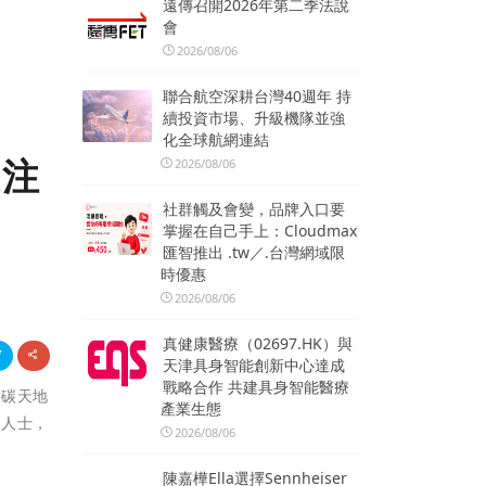
遠傳召開2026年第二季法說
會
2026/08/06
聯合航空深耕台灣40週年 持
續投資市場、升級機隊並強
化全球航網連結
展注
2026/08/06
社群觸及會變，品牌入口要
掌握在自己手上：Cloudmax
匯智推出 .tw／.台灣網域限
時優惠
2026/08/06
真健康醫療（02697.HK）與
天津具身智能創新中心達成
戰略合作 共建具身智能醫療
零碳天地
產業生態
界人士，
2026/08/06
陳嘉樺Ella選擇Sennheiser