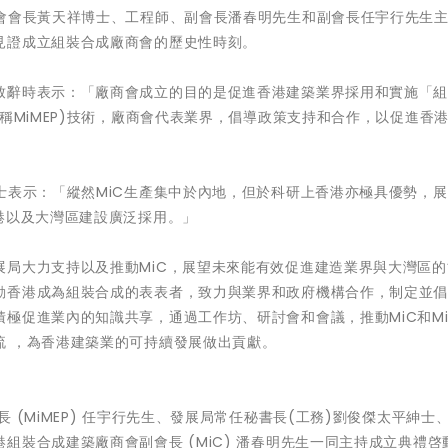
商會會長黃天祥博士、工程師、副會長潘春明先生和副會長任宇行先生
見證成立組裝合成廠商會的歷史性時刻。
致辭時表示：「廠商會成立的目的是促進香港建築業界採用和實施「
稱MiMEP)技術，廠商會代表業界，倡導政策支持和合作，以促進香
士表示：「縱然MiC生產集中於內地，但於科研上香港亦極具優勢，
港以及大灣區建設廣泛採用。」
展局大力支持以及推動MiC，展望未來能有效促進建造業界與大灣區的
動香港成為組裝合成的表表者，致力與業界和政府機構合作，制定並
極促進業內的知識共享，通過工作坊、研討會和會議，推動MiC和Mi
流 ，為香港建築業的可持續發展做出貢獻。
 (MiMEP) 任宇行先生、發展局常任秘書長(工務)劉俊傑太平紳士
組裝合成建築廠商會副會長 (MiC) 潘春明先生一同主持成立典禮啓