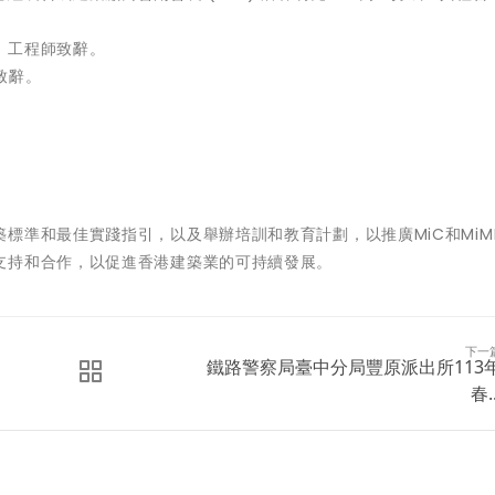
、工程師致辭。
致辭。
標準和最佳實踐指引，以及舉辦培訓和教育計劃，以推廣MiC和MiM
支持和合作，以促進香港建築業的可持續發展。
下一
鐵路警察局臺中分局豐原派出所113
春..