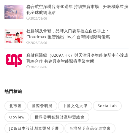
聯合航空深耕台灣40週年 持續投資市場、升級機隊並強
化全球航網連結
2026/08/06
社群觸及會變，品牌入口要掌握在自己手上：
Cloudmax 匯智推出 .tw／.台灣網域限時優惠
2026/08/06
真健康醫療（02697.HK）與天津具身智能創新中心達成
戰略合作 共建具身智能醫療產業生態
2026/08/06
熱門標籤
北市圖
國際發明展
中國文化大學
SocialLab
OpView
世界發明智慧財產聯盟總會
JDIE日本設計創意暨發明展
台灣發明商品促進協會