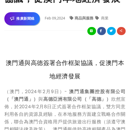
Feb 09,2024
商品與服務
商業
推廣新聞稿
澳門通與高德簽署合作框架協議，促澳門本
地經濟發展
（澳門，
2024
年
2
月
9
日）
-
澳門通集團控股有限公司
（「澳門通」）
與
高德亞洲有限公司（「高德」）
欣然宣
佈，於
2024
年
2
月
8
日正式簽署合作框架協議，雙方同意
利用各自的資源及經驗，在本地服務方面建立戰略合作關
係，聯合為澳門合資格用戶提供旅遊出行服務（須遵守澳
門相關法律及政策）。澳門通擬借助高德相關產品為澳門