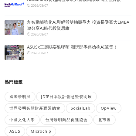
2026/08/07
創智動能強化AI與經營雙軸競爭力 投資長受臺大EMBA
邀分享AI時代投資思維
2026/08/07
ASUSx三麗鷗耍酷聯萌 潮玩開學祭搶抱AI筆電！
2026/08/07
熱門標籤
國際發明展
JDIE日本設計創意暨發明展
世界發明智慧財產聯盟總會
SocialLab
OpView
中國文化大學
台灣發明商品促進協會
北市圖
ASUS
Microchip