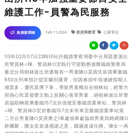
維護工作-員警為民服務
Feb 11,2024
政府與教育
公家單位
推廣新聞稿
113年02月07日22時10分許鐵路警察局臺中分局苗栗派出
所警員林○暉、警員林O宏執行守望勤務接獲鐵路警察局
臺北分局樹林派出所通報有一男童陳O昊因先前搭乘臺鐵
653次列車預計從宜蘭到通霄，但因春節年假連續假期人
潮眾多，遭民眾擠下車，導致男童獨自在樹林站，經警方
與熱心民眾發覺主動上前關心落單男童，經樹林派出所警
員協助轉搭乘臺鐵157次自強號至臺鐵苗栗車站，警員林
○暉、警員林O宏於臺鐵157次末班車至臺鐵苗栗車站第
二月台男童陳O昊搭乘之1車處候車處協助男童與媽媽陳O
婷團聚，陳女並表達感謝之意，圓滿達成任務。陳女一再