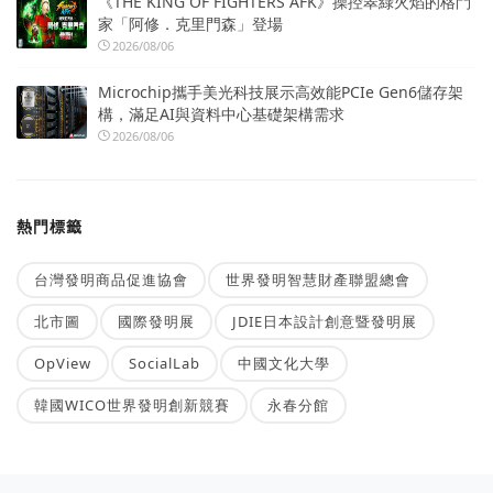
《THE KING OF FIGHTERS AFK》操控翠綠火焰的格鬥
家「阿修．克里門森」登場
2026/08/06
Microchip攜手美光科技展示高效能PCIe Gen6儲存架
構，滿足AI與資料中心基礎架構需求
2026/08/06
熱門標籤
台灣發明商品促進協會
世界發明智慧財產聯盟總會
北市圖
國際發明展
JDIE日本設計創意暨發明展
OpView
SocialLab
中國文化大學
韓國WICO世界發明創新競賽
永春分館