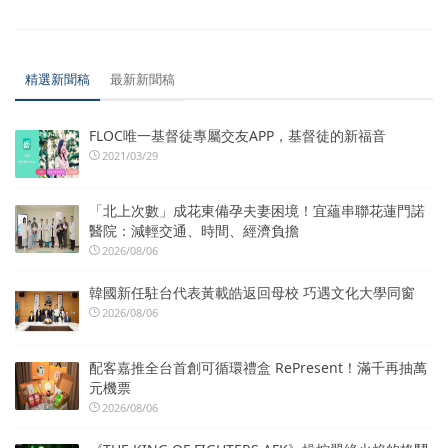
精選新聞稿
最新新聞稿
FLOC唯一基督徒專屬交友APP，基督徒的新福音
2021/03/29
「北上次數」成花東備孕夫妻困境！宜蘊串聯花蓮門諾
醫院：減輕交通、時間、經濟負擔
2026/08/06
韓國新任駐台代表黃載皓返回母校 巧遇文化大學同窗
2026/08/06
配客嘉推全台首創可循環禮盒 RePresent！滿千再抽萬
元機票
2026/08/06