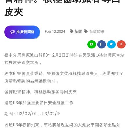
皮夾
Feb 12,2024
新聞
新聞時事
推廣新聞稿
臺中分局豐原派出於113年2月2日21時許在民眾潘O裕於豐原車站
拾獲皮夾送交本所，
經本所警警員蔡秉錡、警員張文柔積極找尋遺失人，經通知後至
所清點確認物品無訛後領回，
發揮鐵警精神。積極協助旅客尋回皮夾
適逢113年加強重要節日安全維護工作
期間：113/02/01 ～113/02/15
因應113年春節到來，車站將湧現返鄉的人潮及車潮各項重點如