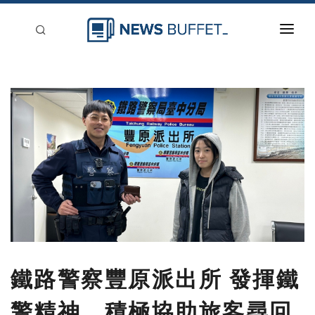
回到首頁
新聞稿分類
登入
刊登
鐵路警察豐原派出所 發揮鐵
警精神。積極協助旅客尋回