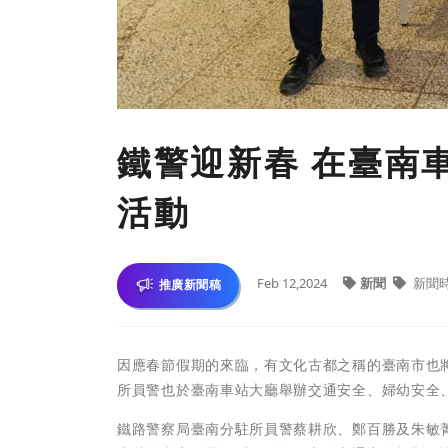
鐵警迎新春 在臺南
活動
Feb 12,2024
新聞
新聞
推廣新聞稿
因應春節假期的來臨，有文化古都之稱的臺南市也
所員警也於臺南車站大廳舉辦交通安全、婦幼安全
鐵路警察局臺南分駐所員警蔡耕欣、鄭百勝及朱敏