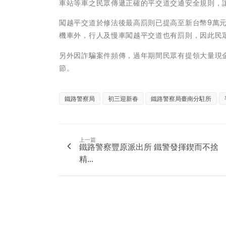
車站等車之民眾傳遞正確的平交道交通安全規則，
闖越平交道於修法後最高罰則已提高至新台幣9萬
機車外，行人及慢車闖越平交道也有罰則，因此民
另外因詐騙案件頻傳，過年期間民眾有提領大量現
節。
鐵路警察局
初三迎新春
鐵路警察局臺南分駐所
上一篇
鐵路警察豐原派出所 鐵警發揮鍥而不捨
精...