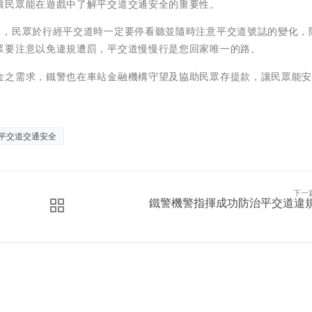
讓民眾能在遊戲中了解平交道交通安全的重要性。
元，民眾於行經平交道時一定要停看聽並隨時注意平交道號誌的變化，
眾要注意以免違規遭罰，平交道慢慢行是您回家唯一的路。
金之需求，鐵警也在車站金融機構守望及協助民眾存提款，讓民眾能
平交道交通安全
下一
鐵警機警指揮成功防治平交道違