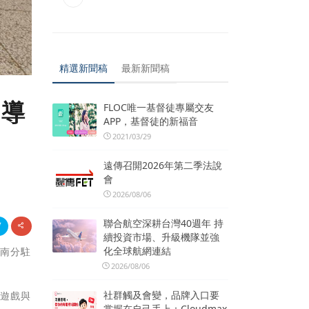
精選新聞稿
最新新聞稿
宣導
FLOC唯一基督徒專屬交友
APP，基督徒的新福音
2021/03/29
遠傳召開2026年第二季法說
會
2026/08/06
聯合航空深耕台灣40週年 持
續投資市場、升級機隊並強
化全球航網連結
臺南分駐
2026/08/06
社群觸及會變，品牌入口要
答遊戲與
掌握在自己手上：Cloudmax