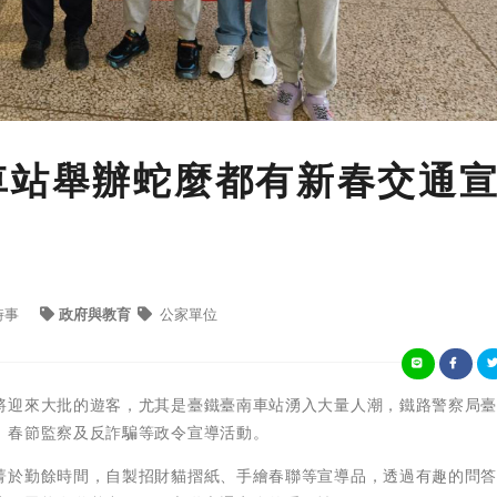
車站舉辦蛇麼都有新春交通
時事
政府與教育
公家單位
將迎來大批的遊客，尤其是臺鐵臺南車站湧入大量人潮，鐵路警察局
、春節監察及反詐騙等政令宣導活動。
菁於勤餘時間，自製招財貓摺紙、手繪春聯等宣導品，透過有趣的問