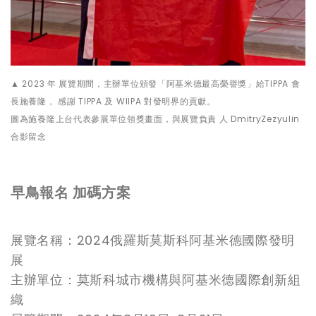
▲ 2023 年 展覽期間，主辦單位頒發「阿基米德最高榮譽獎」給TIPPA 會
長施養隆， 感謝 TIPPA 及 WIIPA 對發明界的貢獻。
圖為施養隆上台代表參展單位領獎畫面，與展覽負責 人 DmitryZezyulin
合影留念
早鳥報名 加碼方案
展覽名稱：2024俄羅斯莫斯科阿基米德國際發明
展
主辦單位：莫斯科城市機構與阿基米德國際創新組
織