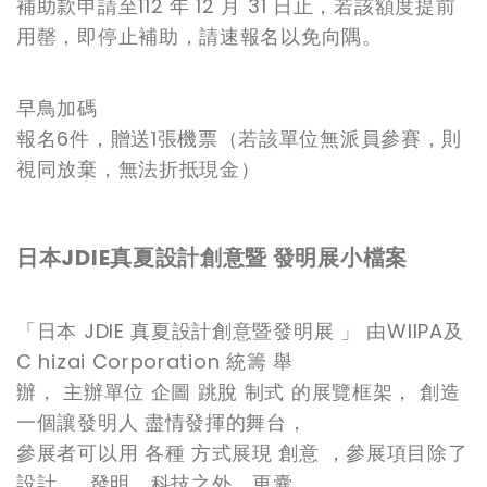
補助款申請至112 年 12 月 31 日止，若該額度提前
用罄，即停止補助，請速報名以免向隅。
早鳥加碼
報名6件，贈送1張機票（若該單位無派員參賽，則
視同放棄，無法折抵現金）
日本JDIE真夏設計創意暨 發明展小檔案
「日本 JDIE 真夏設計創意暨發明展 」 由WIIPA及
C hizai Corporation 統籌 舉
辦， 主辦單位 企圖 跳脫 制式 的展覽框架， 創造
一個讓發明人 盡情發揮的舞台，
參展者可以用 各種 方式展現 創意 ，參展項目除了
設計 、 發明、科技之外，更囊