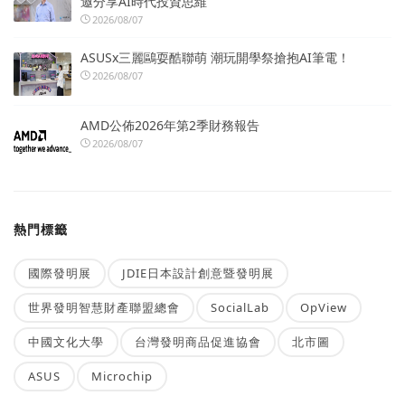
邀分享AI時代投資思維
2026/08/07
ASUSx三麗鷗耍酷聯萌 潮玩開學祭搶抱AI筆電！
2026/08/07
AMD公佈2026年第2季財務報告
2026/08/07
熱門標籤
國際發明展
JDIE日本設計創意暨發明展
世界發明智慧財產聯盟總會
SocialLab
OpView
中國文化大學
台灣發明商品促進協會
北市圖
ASUS
Microchip