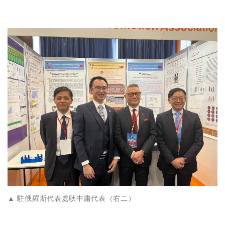
▲ 駐俄羅斯代表處耿中庸代表（右二）