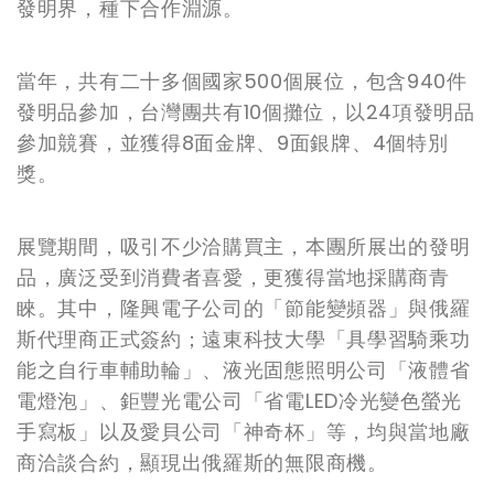
發明界，種下合作淵源。
當年，共有二十多個國家500個展位，包含940件
發明品參加，台灣團共有10個攤位，以24項發明品
參加競賽，並獲得8面金牌、9面銀牌、4個特別
獎。
展覽期間，吸引不少洽購買主，本團所展出的發明
品，廣泛受到消費者喜愛，更獲得當地採購商青
睞。其中，隆興電子公司的「節能變頻器」與俄羅
斯代理商正式簽約；遠東科技大學「具學習騎乘功
能之自行車輔助輪」、液光固態照明公司「液體省
電燈泡」、鉅豐光電公司「省電LED冷光變色螢光
手寫板」以及愛貝公司「神奇杯」等，均與當地廠
商洽談合約，顯現出俄羅斯的無限商機。