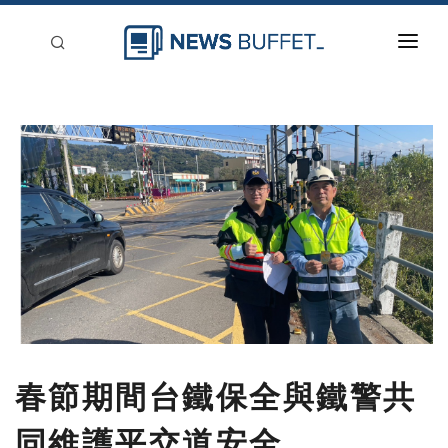
回到首頁
新聞稿分類
登入
刊登
春節期間台鐵保全與鐵警共
同維護平交道安全