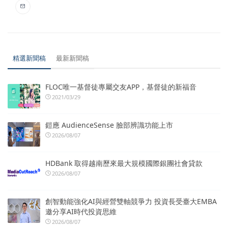
精選新聞稿
最新新聞稿
FLOC唯一基督徒專屬交友APP，基督徒的新福音
2021/03/29
鎧應 AudienceSense 臉部辨識功能上市
2026/08/07
HDBank 取得越南歷來最大規模國際銀團社會貸款
2026/08/07
創智動能強化AI與經營雙軸競爭力 投資長受臺大EMBA
邀分享AI時代投資思維
2026/08/07