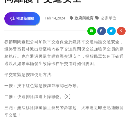
Feb 14,2024
政府與教育
公家單位
推廣新聞稿
春節期間臺鐵公司加派平交道保全於鐵路平交道維護交通安全，
鐵路警察員林派出所至轄內各平交道慰問保全並加強保全員的勤
務執行。也向通過民眾宣導宣導交通安全，提醒民眾如何正確通
過以及如果車輛發生故障卡在平交道時如何脫困。
平交道緊急按鈕使用方法:
一按：按下紅色緊急按鈕並確認已啟動。
二推：快速排除鐵道上障礙物。(3)
三跑：無法移除障礙物且聽見警鈴響起、火車逼近即應迅速離開
平交道！