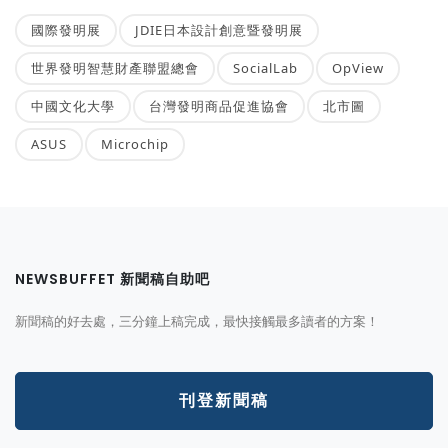
國際發明展
JDIE日本設計創意暨發明展
世界發明智慧財產聯盟總會
SocialLab
OpView
中國文化大學
台灣發明商品促進協會
北市圖
ASUS
Microchip
NEWSBUFFET 新聞稿自助吧
新聞稿的好去處，三分鐘上稿完成，最快接觸最多讀者的方案！
刊登新聞稿