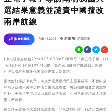
選結果意義並譴責中國擅改
兩岸航線
Feb 15,2024
新聞
新聞時事
推廣新聞稿
(中央社訊息服務20240215 09:33:21)西班牙「獨立電子報」(El
Independiente)本(7)日以「臺灣必須備戰方能避戰」為題，
刊登我國駐西班牙代表處張俊菲大使專訪。
張大使於專訪中表示，本次大選乃臺灣民主重要成果，不僅向全
球展示我國人民堅定捍衛自由民主憲政，彰顯強勁穩健之民主韌
性外，更向世界展現我乃成熟民主國家、亞洲自由燈塔及人權堡
壘世界典範。
在全球恭賀臺灣大選與民主之際，北京選擇打壓，利誘諾魯外交