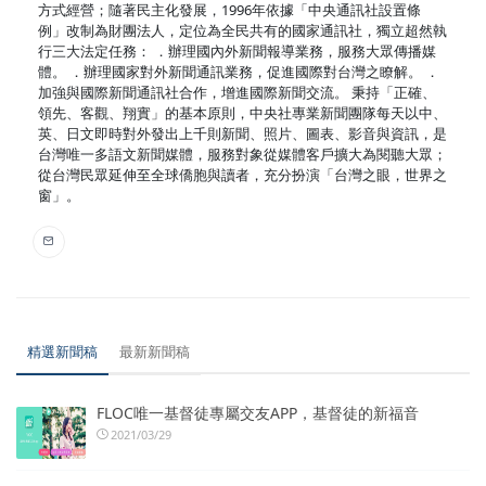
方式經營；隨著民主化發展，1996年依據「中央通訊社設置條
例」改制為財團法人，定位為全民共有的國家通訊社，獨立超然執
行三大法定任務： ．辦理國內外新聞報導業務，服務大眾傳播媒
體。 ．辦理國家對外新聞通訊業務，促進國際對台灣之瞭解。 ．
加強與國際新聞通訊社合作，增進國際新聞交流。 秉持「正確、
領先、客觀、翔實」的基本原則，中央社專業新聞團隊每天以中、
英、日文即時對外發出上千則新聞、照片、圖表、影音與資訊，是
台灣唯一多語文新聞媒體，服務對象從媒體客戶擴大為閱聽大眾；
從台灣民眾延伸至全球僑胞與讀者，充分扮演「台灣之眼，世界之
窗」。
精選新聞稿
最新新聞稿
FLOC唯一基督徒專屬交友APP，基督徒的新福音
2021/03/29