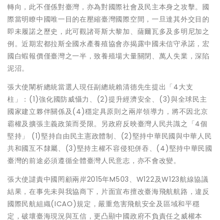
轉向，此不僅係對臺灣，亦為對國際社會及民主本身之攻擊。國
際當明瞭中國唯一目的在壓縮臺灣國際空間，一旦達其外交目的
即未履諾之歷史，此可觀諸哥斯大黎加、薩爾瓦多及多明尼加之
例。近期宏都拉斯全國水產養殖協會亦揭露中國未信守承諾，宏
國白蝦報價僅臺灣之一半，致養殖場大量關閉、萬人失業，深陷
泥沼。
張大使闡析總統當選人現任副總統賴清德先生提出「4大支
柱」：(1)強化國防威懾力、(2)提升經濟安全、(3)與全球民主
國家建立夥伴關係及(4)穩定具原則之兩岸領導力，將不因北京
霸權及擴張主義政策而受限。另政府反映臺灣人民共識之「4個
堅持」 (1)堅持自由民主憲政體制、(2)堅持中華民國與中華人民
共和國互不隸屬、(3)堅持主權不容侵犯併吞、(4)堅持中華民國
臺灣的前途必須遵循全體臺灣人民意志，亦不會改變。
張大使譴責中國罔顧兩岸2015年M503、W122及W123航線協議
結果，在事先未與我協商下，片面宣布擅改臺海飛航航路，違反
國際民航組織(ICAO)規定，嚴重危害飛航安全及區域和平穩
定，破壞臺海現況與互信，更凸顯中國政府不負責任之威權本