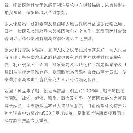
質。呼籲國際社會予以嚴正關注要求中方與我協商，以管控潛在
飛安風險，確保區域及全球繁榮。
張大使指出中國對臺灣及整個印太地區採取日益擴張侵略立場，
日本、韓國及澳洲紛尋求與美國強化安全合作，冀盼國際社會警
覺團結，確保臺灣持續為防禦亞洲民主之屏障。
張大使於專訪末強調，臺灣人民之決定已展示其意願，而人民自
有其理；堅信臺灣未來將持續與民主夥伴共同攜手對抗威權主
義，制止侵蝕民主企圖，維護臺海及區域之和平穩定與繁榮及以
規則為基礎之國際秩序。我國盼能為國際社會做出更大貢獻，使
臺灣持續為國際社會良善之力量及可信賴之夥伴。
西國「獨立電子報」設址馬德里，創立於2006年，報導範圍涵
蓋國際、政治、經濟、醫衛、藝文及科學，係西國負盛名之新興
電子媒體。本專訪聚焦我國大選結果意義、目前兩岸外交情勢並
強力譴責中方擅改M503等兩岸航線，足徵臺灣議題廣獲西國主
流媒體與輿論高度重視。