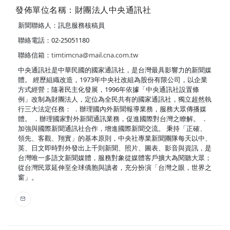
發佈單位名稱：財團法人中央通訊社
新聞聯絡人：訊息服務核稿員
聯絡電話：02-25051180
聯絡信箱：
timtimcna@mail.cna.com.tw
中央通訊社是中華民國的國家通訊社，是台灣最具影響力的新聞媒
體。 經歷組織改造，1973年中央社改組為股份有限公司，以企業
方式經營；隨著民主化發展，1996年依據「中央通訊社設置條
例」改制為財團法人，定位為全民共有的國家通訊社，獨立超然執
行三大法定任務： ．辦理國內外新聞報導業務，服務大眾傳播媒
體。 ．辦理國家對外新聞通訊業務，促進國際對台灣之瞭解。 ．
加強與國際新聞通訊社合作，增進國際新聞交流。 秉持「正確、
領先、客觀、翔實」的基本原則，中央社專業新聞團隊每天以中、
英、日文即時對外發出上千則新聞、照片、圖表、影音與資訊，是
台灣唯一多語文新聞媒體，服務對象從媒體客戶擴大為閱聽大眾；
從台灣民眾延伸至全球僑胞與讀者，充分扮演「台灣之眼，世界之
窗」。