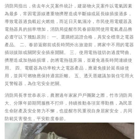
消防局指出，依去年火災案件統計，建築物火災案件以電氣因素
為最多，常因電源線遭重物擠壓造成半斷線或延長線插接過多，
導致電器過負載起火燃燒，而近日天氣濕冷，市民使用電暖器及
電熱器具的頻率增加，消防局提醒市民春節期間使用電氣產品務
必遵守以下幾點原則： 一、選購經認證合格，具安全標章之電器
產品。 二、春節返鄉前或長時間外出旅遊前，將家中不用的電器
插頭拔除或關閉安全插座開關。 三、使用電熱毯切勿過度彎曲、
擠壓造成加熱絲損壞，勿將電熱毯弄濕，並避免過長時間連續使
用。 四、電暖器為功率較大之電器產品，應避免接於延長線使
用，並與可燃物應保持適當距離。 五、透天厝建議加裝住宅用火
災警報器，為住宅安全把關。
消防局長李世恭表示，農曆過年家家戶戶團聚之際，竹市消防局
大、分隊年節期間服務不打烊，持續推動各項宣導勤務，為民眾
生命財產及安全努力不懈，也提醒市民重視自身居家安全，共同
防範災害發生，平安歡度春節。