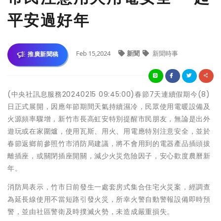
平安過好年
Feb 15,2024
新聞
新聞時事
推廣新聞稿
(中央社訊息服務20240215 09:45:00)春節7天連續假期今(8)
日正式展開，因應年節期間天氣持續濕冷，民眾使用電暖設備及
火源頻率驟增，新竹市長高虹安特別提醒市民朋友，無論是出外
遊玩或在家圍爐，使用瓦斯、用火、用電應特別注意安全，並於
春節返鄉前參照竹市消防局建議，將不會用到的電器產品插頭拔
離插座，或關閉插座開關，減少火災危險因子，安心歡度農曆新
年。
消防局表示，竹市日前發生一處套房式集合住宅火災案，經調查
為延長線使用不當短路引發火災，所幸火警自動警報設備即時預
警，並由社區警衛及時撲滅火勢，未造成嚴重損失。