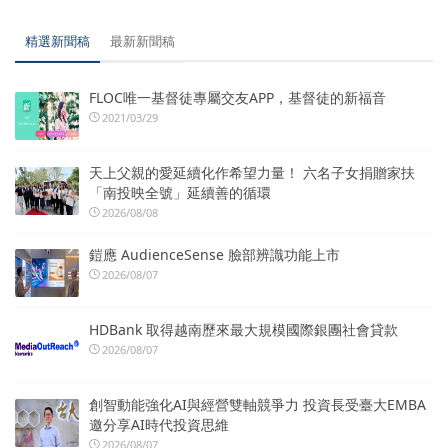
精選新聞稿
最新新聞稿
FLOC唯一基督徒專屬交友APP，基督徒的新福音
2021/03/29
天上父親的愛延續化作希望力量！ 六名子女捐贈家扶
「南投映全號」延續善的循環
2026/08/08
鎧應 AudienceSense 臉部辨識功能上市
2026/08/07
HDBank 取得越南歷來最大規模國際銀團社會貸款
2026/08/07
創智動能強化AI與經營雙軸競爭力 投資長受臺大EMBA
邀分享AI時代投資思維
2026/08/07