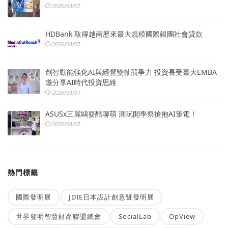
2026/08/07
HDBank 取得越南歷來最大規模國際銀團社會貸款
2026/08/07
創智動能強化AI與經營雙軸競爭力 投資長受臺大EMBA
邀分享AI時代投資思維
2026/08/07
ASUSx三麗鷗耍酷聯萌 潮玩開學祭搶抱AI筆電！
2026/08/07
熱門標籤
國際發明展
JDIE日本設計創意暨發明展
世界發明智慧財產聯盟總會
SocialLab
OpView