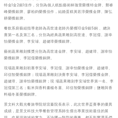
特金1金2銀1佳作，分別為個人糕點藝術林珈萱榮獲特金牌、鄭睿
峰榮獲銀牌、廖柏鈞榮獲佳作，結婚蛋糕黃若淳榮獲金牌、陳弘
耕榮獲銀牌。
餐飲系廚藝組指導老師為高世達老師共榮獲10金9銀5銅 、總決
賽第一名及第三名，分別為經典蔬果雕刻高世達、李冠儒、謝幸
怡榮獲金牌、李安璿、趙健璋榮獲銀牌。
藝術蔬果雕刻獲獎分別為高世達金牌、李安璿、趙健璋、謝幸怡
榮獲銀牌、李冠儒榮獲銅牌。
現場蔬果雕刻初賽李安璿、李冠儒、謝幸怡榮獲金牌、趙健璋、
邱信智榮獲銀牌；現場蔬果雕刻決賽李安璿、李冠儒榮獲金牌、
趙健璋、謝幸怡榮獲銀牌；現 場蔬果雕刻李安璿世界第一名、李
冠儒第三名；黏米與香料畫楊冬堇、邱信智榮獲銅牌；鹽雕與香
料楊冬堇榮獲銅牌。
景文科大觀光餐旅學院胡宜蓁院長表示，此次世界盃賽事的優異
成績，是景文科技大學餐飲管理系師生傑出專業技術最佳的展
現，也展現跨域的實力。不論哪一類型的賽事，都不影響選手們