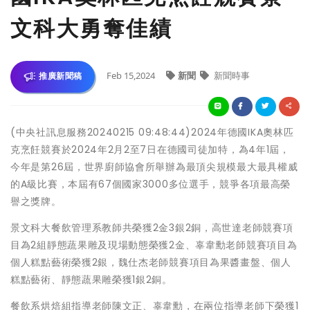
文科大勇奪佳績
Feb 15,2024
新聞
新聞時事
推廣新聞稿
(中央社訊息服務20240215 09:48:44)2024年德國IKA奧林匹
克烹飪競賽於2024年2月2至7日在德國司徒加特，為4年1屆，
今年是第26屆，世界廚師協會所舉辦為最頂尖規模最大最具權威
的A級比賽，本屆有67個國家3000多位選手，競爭各項最高榮
譽之獎牌。
景文科大餐飲管理系教師共榮獲2金3銀2銅，高世達老師競賽項
目為2組靜態蔬果雕及現場動態榮獲2金、辜韋勳老師競賽項目為
個人糕點藝術榮獲2銀，魏仕杰老師競賽項目為果醬畫盤、個人
糕點藝術、靜態蔬果雕榮獲1銀2銅。
餐飲系烘焙組指導老師陳文正、辜韋勳，在兩位指導老師下榮獲1