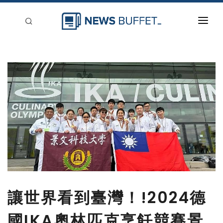
回到首頁
新聞稿分類
登入
刊登
讓世界看到臺灣！!2024德
國IKA奧林匹克烹飪競賽景