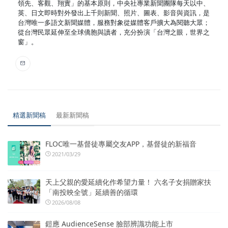
領先、客觀、翔實」的基本原則，中央社專業新聞團隊每天以中、
英、日文即時對外發出上千則新聞、照片、圖表、影音與資訊，是
台灣唯一多語文新聞媒體，服務對象從媒體客戶擴大為閱聽大眾；
從台灣民眾延伸至全球僑胞與讀者，充分扮演「台灣之眼，世界之
窗」。
精選新聞稿
最新新聞稿
FLOC唯一基督徒專屬交友APP，基督徒的新福音
2021/03/29
天上父親的愛延續化作希望力量！ 六名子女捐贈家扶
「南投映全號」延續善的循環
2026/08/08
鎧應 AudienceSense 臉部辨識功能上市