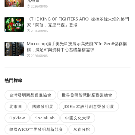
元機票
2026/08/06
《THE KING OF FIGHTERS AFK》操控翠綠火焰的格鬥
家「阿修．克里門森」登場
2026/08/06
Microchip攜手美光科技展示高效能PCIe Gen6儲存架
構，滿足AI與資料中心基礎架構需求
2026/08/06
熱門標籤
台灣發明商品促進協會
世界發明智慧財產聯盟總會
北市圖
國際發明展
JDIE日本設計創意暨發明展
OpView
SocialLab
中國文化大學
韓國WICO世界發明創新競賽
永春分館