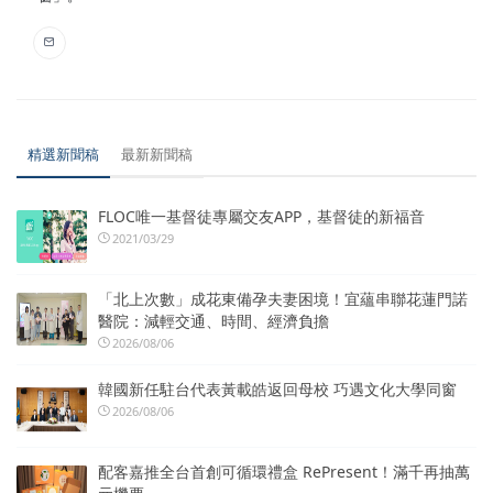
精選新聞稿
最新新聞稿
FLOC唯一基督徒專屬交友APP，基督徒的新福音
2021/03/29
「北上次數」成花東備孕夫妻困境！宜蘊串聯花蓮門諾
醫院：減輕交通、時間、經濟負擔
2026/08/06
韓國新任駐台代表黃載皓返回母校 巧遇文化大學同窗
2026/08/06
配客嘉推全台首創可循環禮盒 RePresent！滿千再抽萬