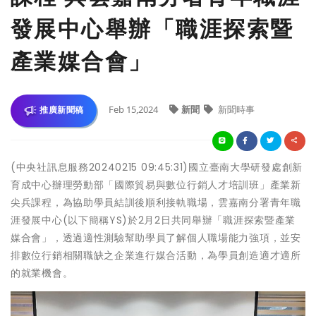
發展中心舉辦「職涯探索暨
產業媒合會」
Feb 15,2024
新聞
新聞時事
推廣新聞稿
(中央社訊息服務20240215 09:45:31)國立臺南大學研發處創新
育成中心辦理勞動部「國際貿易與數位行銷人才培訓班」產業新
尖兵課程，為協助學員結訓後順利接軌職場，雲嘉南分署青年職
涯發展中心(以下簡稱YS)於2月2日共同舉辦「職涯探索暨產業
媒合會」，透過適性測驗幫助學員了解個人職場能力強項，並安
排數位行銷相關職缺之企業進行媒合活動，為學員創造適才適所
的就業機會。