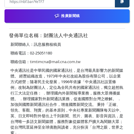
推廣新聞稿
發佈單位名稱：財團法人中央通訊社
新聞聯絡人：訊息服務核稿員
聯絡電話：02-25051180
聯絡信箱：
timtimcna@mail.cna.com.tw
中央通訊社是中華民國的國家通訊社，是台灣最具影響力的新聞媒
體。 經歷組織改造，1973年中央社改組為股份有限公司，以企業
方式經營；隨著民主化發展，1996年依據「中央通訊社設置條
例」改制為財團法人，定位為全民共有的國家通訊社，獨立超然執
行三大法定任務： ．辦理國內外新聞報導業務，服務大眾傳播媒
體。 ．辦理國家對外新聞通訊業務，促進國際對台灣之瞭解。 ．
加強與國際新聞通訊社合作，增進國際新聞交流。 秉持「正確、
領先、客觀、翔實」的基本原則，中央社專業新聞團隊每天以中、
英、日文即時對外發出上千則新聞、照片、圖表、影音與資訊，是
台灣唯一多語文新聞媒體，服務對象從媒體客戶擴大為閱聽大眾；
從台灣民眾延伸至全球僑胞與讀者，充分扮演「台灣之眼，世界之
窗」。