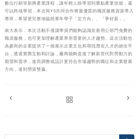
數位行銷等新興產業課程，讓年輕人除學習到重點產業技能，還
可以跨域學習，本次與YS共同合作將最優質的職涯服務資源導入
專班，希望更完整地協助青年學子「定方向」、「爭好薪」。
南大表示，本次活動不僅讓學員們能夠認識並善用公部門免費的
職涯服務，也可更加理解產業界所需要的人才趨勢。這次活動也
為參與的企業提供了一個展示企業文化和尋找潛在人才的絕佳平
台，透過實際互動和討論，廠商能夠直接了解新世代對勞動力的
期望和需求，進而調整或設計更符合市場趨勢的職位和企業發展
方向，達到勞資雙贏。