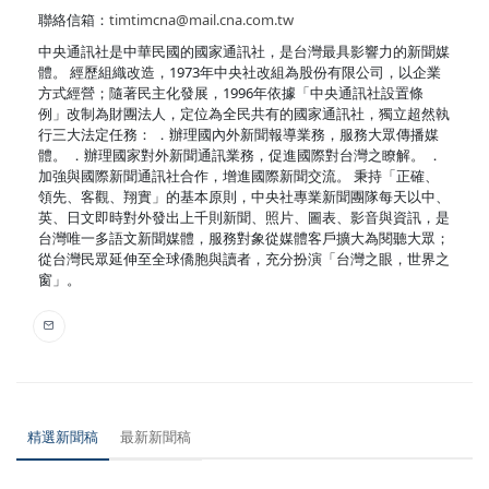
聯絡信箱：
timtimcna@mail.cna.com.tw
中央通訊社是中華民國的國家通訊社，是台灣最具影響力的新聞媒
體。 經歷組織改造，1973年中央社改組為股份有限公司，以企業
方式經營；隨著民主化發展，1996年依據「中央通訊社設置條
例」改制為財團法人，定位為全民共有的國家通訊社，獨立超然執
行三大法定任務： ．辦理國內外新聞報導業務，服務大眾傳播媒
體。 ．辦理國家對外新聞通訊業務，促進國際對台灣之瞭解。 ．
加強與國際新聞通訊社合作，增進國際新聞交流。 秉持「正確、
領先、客觀、翔實」的基本原則，中央社專業新聞團隊每天以中、
英、日文即時對外發出上千則新聞、照片、圖表、影音與資訊，是
台灣唯一多語文新聞媒體，服務對象從媒體客戶擴大為閱聽大眾；
從台灣民眾延伸至全球僑胞與讀者，充分扮演「台灣之眼，世界之
窗」。
精選新聞稿
最新新聞稿