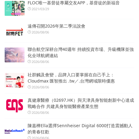
FLOC唯一基督徒專屬交友APP，基督徒的新福音
2021/03/29
遠傳召開2026年第二季法說會
2026/08/06
聯合航空深耕台灣40週年 持續投資市場、升級機隊並強
化全球航網連結
2026/08/06
社群觸及會變，品牌入口要掌握在自己手上：
Cloudmax 匯智推出 .tw／.台灣網域限時優惠
2026/08/06
真健康醫療（02697.HK）與天津具身智能創新中心達成
戰略合作 共建具身智能醫療產業生態
2026/08/06
陳嘉樺Ella選擇Sennheiser Digital 6000打造震撼動人
的青春狂歡
2026/08/06