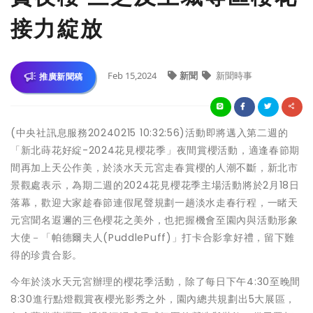
接力綻放
Feb 15,2024
新聞
新聞時事
推廣新聞稿
(中央社訊息服務20240215 10:32:56)活動即將邁入第二週的
「新北蒔花好綻-2024花見櫻花季」夜間賞櫻活動，適逢春節期
間再加上天公作美，於淡水天元宮走春賞櫻的人潮不斷，新北市
景觀處表示，為期二週的2024花見櫻花季主場活動將於2月18日
落幕，歡迎大家趁春節連假尾聲規劃一趟淡水走春行程，一睹天
元宮聞名遐邇的三色櫻花之美外，也把握機會至園內與活動形象
大使－「帕德爾夫人(PuddlePuff)」打卡合影拿好禮，留下難
得的珍貴合影。
今年於淡水天元宮辦理的櫻花季活動，除了每日下午4:30至晚間
8:30進行點燈觀賞夜櫻光影秀之外，園內總共規劃出5大展區，