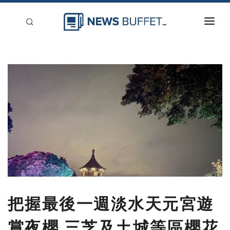
回到首頁
新聞稿分類
登入
刊登
把握最後一週淡水天元宮遊
賞夜櫻 三芝及土城等區櫻花