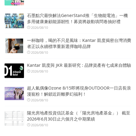
石墨點穴最快解法GenerStand推「生物能電池」一機
多用健康兼顧能源韌性！募資將啟動填問卷抽好禮
2026/08/10
一杯咖啡，喝的不只是風味：Kantar 凱度揭密台灣消費
者正以永續標準重新選擇咖啡品牌
2026/08/10
Kantar 凱度與 JKR 最新研究 : 品牌資產有七成來自體驗
2026/08/10
超人氣偶像Ozone 8/15即將現身OUTDOOR一日店長浪
漫寵粉！解鎖近距離夢幻福利！
2026/08/10
陽光房地產投資信託基金（「陽光房地產基金」） 截至
2026年6月30日止六個月之中期業績
2026/08/10