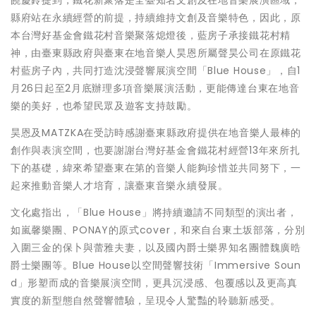
饒慶鈴提到，鐵花新聚落是全臺知名文創及在地音樂展演區域，
縣府站在永續經營的前提，持續維持文創及音樂特色，因此，原
本台灣好基金會鐵花村音樂聚落熄燈後，藍房子承接鐵花村精
神，由臺東縣政府與臺東在地音樂人昊恩所屬聲昊公司在原鐵花
村藍房子內，共同打造沈浸聲響展演空間「Blue House」，自1
月26日起至2月底辦理多項音樂展演活動，更能傳達台東在地音
樂的美好，也希望民眾及遊客支持鼓勵。
昊恩及MATZKA在受訪時感謝臺東縣政府提供在地音樂人最棒的
創作與表演空間，也要謝謝台灣好基金會鐵花村經營13年來所扎
下的基礎，緯來希望臺東在第的音樂人能夠珍惜並共同努下，一
起來推動音樂人才培育，讓臺東音樂永續發展。
文化處指出，「Blue House」將持續邀請不同類型的演出者，
如嵐馨樂團、PONAY的原式cover，和來自台東土坂部落，分別
入圍三金的保卜與蕾雅夫妻，以及國內爵士樂界知名團體魏廣晧
爵士樂團等。Blue House以空間聲響技術「Immersive Soun
d」形塑而成的音樂展演空間，更具沉浸感、包覆感以及更高真
實度的新型態自然聲響體驗，呈現令人驚豔的聆聽新感受。