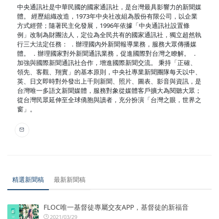
中央通訊社是中華民國的國家通訊社，是台灣最具影響力的新聞媒
體。 經歷組織改造，1973年中央社改組為股份有限公司，以企業
方式經營；隨著民主化發展，1996年依據「中央通訊社設置條
例」改制為財團法人，定位為全民共有的國家通訊社，獨立超然執
行三大法定任務： ．辦理國內外新聞報導業務，服務大眾傳播媒
體。 ．辦理國家對外新聞通訊業務，促進國際對台灣之瞭解。 ．
加強與國際新聞通訊社合作，增進國際新聞交流。 秉持「正確、
領先、客觀、翔實」的基本原則，中央社專業新聞團隊每天以中、
英、日文即時對外發出上千則新聞、照片、圖表、影音與資訊，是
台灣唯一多語文新聞媒體，服務對象從媒體客戶擴大為閱聽大眾；
從台灣民眾延伸至全球僑胞與讀者，充分扮演「台灣之眼，世界之
窗」。
精選新聞稿
最新新聞稿
FLOC唯一基督徒專屬交友APP，基督徒的新福音
2021/03/29