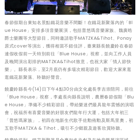
春節假期台東知名景點鐵花音樂不間斷！在鐵花新聚落內的「Bl
ue House」安排多項音樂展演，包括普悠瑪音樂家族、魏廣晧
爵士樂團等大型節目，同時邀請歌手MATZKA&Tihot、Ponay
原式cover等演出，獲得相當不錯佳評，臺東縣長饒慶鈴在春節
連假收假前一天特別前往「Blue House」視察，並向工作人員
及晚間演出彩排的MATZKA&Tihot致意，也祝大家「情人節快
樂」。縣長表示，至2月底仍有多場次精彩節目，歡迎大家來逛
逛鐵花新聚落、聆聽好聲音。
饒慶鈴縣長今(14)日下午4點30分由文化處長李吉崇陪同，前往
「Blue House」視察，李處長向縣長說明，農曆春節假期「Blu
e House」準備不少精彩節目，帶給樂迷們最具龍年震憾的演唱
會，祝福所有喜愛音樂的好朋友們龍年行大運，包括大年初三
「普悠瑪家族」，初四在地新生代歌手佐勳侑勳及斯馬里奧，初
五歌手MATZKA & Tihot，吸引不少鄉親及遊客欣賞聆聽。