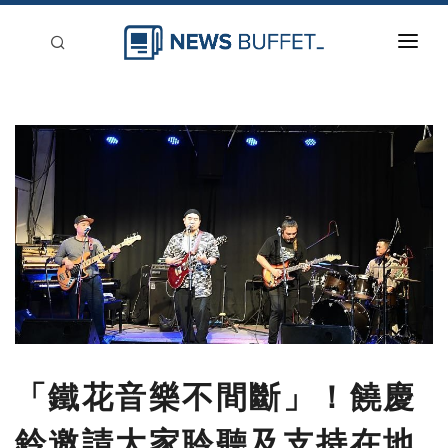
回到首頁
新聞稿分類
登入
刊登
「鐵花音樂不間斷」！饒慶
鈴邀請大家聆聽及支持在地