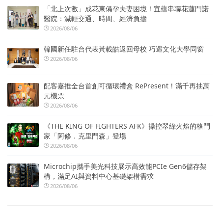
「北上次數」成花東備孕夫妻困境！宜蘊串聯花蓮門諾
醫院：減輕交通、時間、經濟負擔
2026/08/06
韓國新任駐台代表黃載皓返回母校 巧遇文化大學同窗
2026/08/06
配客嘉推全台首創可循環禮盒 RePresent！滿千再抽萬
元機票
2026/08/06
《THE KING OF FIGHTERS AFK》操控翠綠火焰的格鬥
家「阿修．克里門森」登場
2026/08/06
Microchip攜手美光科技展示高效能PCIe Gen6儲存架
構，滿足AI與資料中心基礎架構需求
2026/08/06