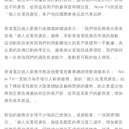
送不同廣告，從而提高用戶的參與度和關注度。 Now TV的首批
「個人化電視廣告」客戶包括國際奢侈品及汽車品牌。
香港電訊個人業務行政總裁林國誠表示：「我們很高興推出香港
首個『個人化電視廣告』服務，革新香港電視廣告市場的面貌。
這項創新技術有助我們利用集團強大的客戶基礎和一手數據，為
企業的宣傳計劃精準定位。服務推出首階段成果理想，我們期待
進一步加強我們的廣告投放能力，推動更可觀的收入增長。」
香港電訊個人業務市務及收費電視董事總經理蔡煒健表示：「No
w TV一直致力為市場引入嶄新服務，新的『個人化電視廣告』結
合了傳統電視廣告大螢幕體驗及數碼營銷的優勢，助企業靈活地
將指定廣告傳遞給特定的客戶群，從而提高客戶的參與度，增加
廣告成本效益。」
類似的服務在全球不少地區已經推出，成效顯著。一項調查1顯
示，「個人化電視廣告」能提高觀眾的專注度三成半，增加廣告