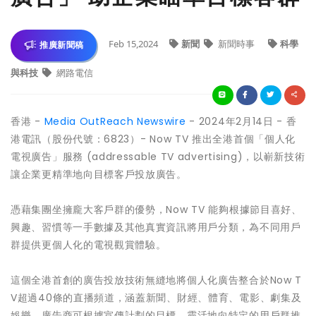
Feb 15,2024
新聞
新聞時事
科學
推廣新聞稿
與科技
網路電信
香港 -
Media OutReach Newswire
- 2024年2月14日 - 香
港電訊（股份代號：6823）- Now TV 推出全港首個「個人化
電視廣告」服務 (addressable TV advertising)，以嶄新技術
讓企業更精準地向目標客戶投放廣告。
憑藉集團坐擁龐大客戶群的優勢，Now TV 能夠根據節目喜好、
興趣、習慣等一手數據及其他真實資訊將用戶分類，為不同用戶
群提供更個人化的電視觀賞體驗。
這個全港首創的廣告投放技術無縫地將個人化廣告整合於Now T
V超過40條的直播頻道，涵蓋新聞、財經、體育、電影、劇集及
娛樂。廣告商可根據宣傳計劃的目標，靈活地向特定的用戶群推