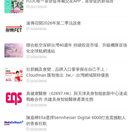
FLOC唯一基督徒專屬交友APP，基督徒的新福音
2021/03/29
遠傳召開2026年第二季法說會
2026/08/06
聯合航空深耕台灣40週年 持續投資市場、升級機隊並強
化全球航網連結
2026/08/06
社群觸及會變，品牌入口要掌握在自己手上：
Cloudmax 匯智推出 .tw／.台灣網域限時優惠
2026/08/06
真健康醫療（02697.HK）與天津具身智能創新中心達成
戰略合作 共建具身智能醫療產業生態
2026/08/06
陳嘉樺Ella選擇Sennheiser Digital 6000打造震撼動人
的青春狂歡
2026/08/06