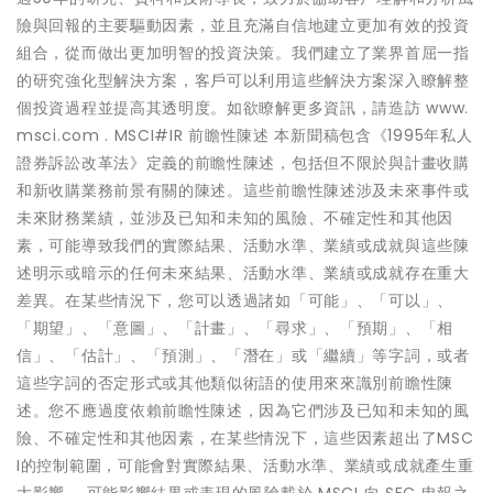
險與回報的主要驅動因素，並且充滿自信地建立更加有效的投資
組合，從而做出更加明智的投資決策。我們建立了業界首屈一指
的研究強化型解決方案，客戶可以利用這些解決方案深入瞭解整
個投資過程並提高其透明度。如欲瞭解更多資訊，請造訪 www.
msci.com . MSCI#IR 前瞻性陳述 本新聞稿包含《1995年私人
證券訴訟改革法》定義的前瞻性陳述，包括但不限於與計畫收購
和新收購業務前景有關的陳述。這些前瞻性陳述涉及未來事件或
未來財務業績，並涉及已知和未知的風險、不確定性和其他因
素，可能導致我們的實際結果、活動水準、業績或成就與這些陳
述明示或暗示的任何未來結果、活動水準、業績或成就存在重大
差異。在某些情況下，您可以透過諸如「可能」、「可以」、
「期望」、「意圖」、「計畫」、「尋求」、「預期」、「相
信」、「估計」、「預測」、「潛在」或「繼續」等字詞，或者
這些字詞的否定形式或其他類似術語的使用來來識別前瞻性陳
述。您不應過度依賴前瞻性陳述，因為它們涉及已知和未知的風
險、不確定性和其他因素，在某些情況下，這些因素超出了MSC
I的控制範圍，可能會對實際結果、活動水準、業績或成就產生重