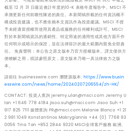
大影響。 可能影響結果或表現的風險載於 MSCI 向 SEC 申報之
截至 12 月 31 日最近會計年度的10-K 表格年度報告中。MSCI 不
承擔更新任何前瞻性陳述的責任。本新聞稿所載的任何資訊概不
構成投資建議，也不應依賴本文資訊作為投資建議。MSCI 不授
予未經適當授權而使用其產品或服務的任何權利或許可。MSCI
對於本新聞稿資訊的適銷性、特定用途的適用性或其他方面不作
任何明示或暗示的保證，並在法律容許的最大範圍內豁免全部責
任。 免責聲明：本公告之原文版本乃官方授權版本。譯文僅供方
便瞭解之用，煩請參照原文，原文版本乃唯一具法律效力之版
本。
請前往 businesswire.com 瀏覽源版本:
https://www.busin
esswire.com/news/home/20240207206554/zh-HK/
CONTACT: 投資人查詢 jeremy.ulan@msci.com Jeremy U
lan +1 646 778 4184 jisoo.suh@msci.com Jisoo Suh +1
917 825 7111 媒體查詢 PR@msci.com Melanie Blanco +1 21
2 981 1049 Konstantinos Makrygiannis +44 (0) 7768 93
0056 Tina Tan +852 2844 9320 MSCI全球客戶服務 歐洲、