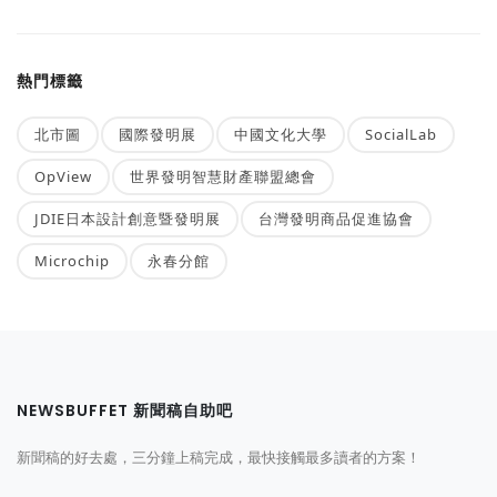
熱門標籤
北市圖
國際發明展
中國文化大學
SocialLab
OpView
世界發明智慧財產聯盟總會
JDIE日本設計創意暨發明展
台灣發明商品促進協會
Microchip
永春分館
NEWSBUFFET 新聞稿自助吧
新聞稿的好去處，三分鐘上稿完成，最快接觸最多讀者的方案！