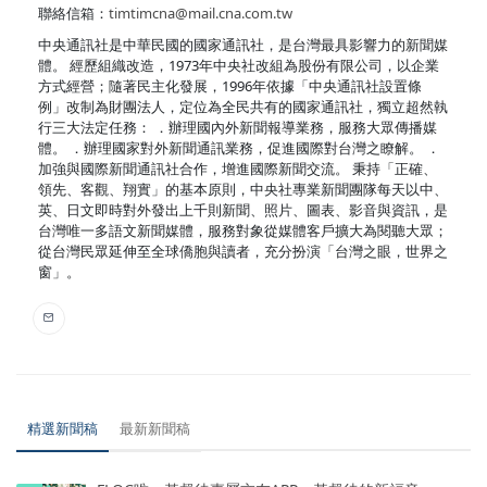
聯絡信箱：
timtimcna@mail.cna.com.tw
中央通訊社是中華民國的國家通訊社，是台灣最具影響力的新聞媒
體。 經歷組織改造，1973年中央社改組為股份有限公司，以企業
方式經營；隨著民主化發展，1996年依據「中央通訊社設置條
例」改制為財團法人，定位為全民共有的國家通訊社，獨立超然執
行三大法定任務： ．辦理國內外新聞報導業務，服務大眾傳播媒
體。 ．辦理國家對外新聞通訊業務，促進國際對台灣之瞭解。 ．
加強與國際新聞通訊社合作，增進國際新聞交流。 秉持「正確、
領先、客觀、翔實」的基本原則，中央社專業新聞團隊每天以中、
英、日文即時對外發出上千則新聞、照片、圖表、影音與資訊，是
台灣唯一多語文新聞媒體，服務對象從媒體客戶擴大為閱聽大眾；
從台灣民眾延伸至全球僑胞與讀者，充分扮演「台灣之眼，世界之
窗」。
精選新聞稿
最新新聞稿