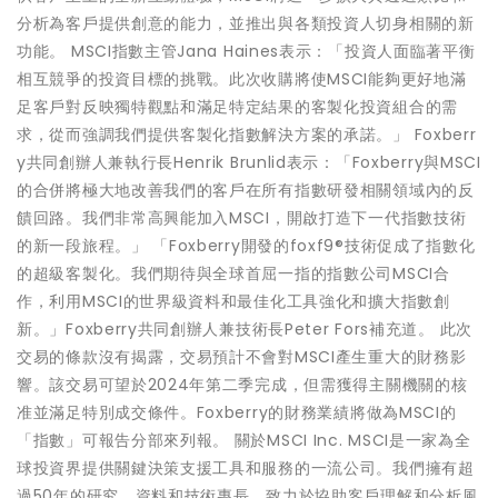
分析為客戶提供創意的能力，並推出與各類投資人切身相關的新
功能。 MSCI指數主管Jana Haines表示：「投資人面臨著平衡
相互競爭的投資目標的挑戰。此次收購將使MSCI能夠更好地滿
足客戶對反映獨特觀點和滿足特定結果的客製化投資組合的需
求，從而強調我們提供客製化指數解決方案的承諾。」 Foxberr
y共同創辦人兼執行長Henrik Brunlid表示：「Foxberry與MSCI
的合併將極大地改善我們的客戶在所有指數研發相關領域內的反
饋回路。我們非常高興能加入MSCI，開啟打造下一代指數技術
的新一段旅程。」 「Foxberry開發的foxf9®技術促成了指數化
的超級客製化。我們期待與全球首屈一指的指數公司MSCI合
作，利用MSCI的世界級資料和最佳化工具強化和擴大指數創
新。」Foxberry共同創辦人兼技術長Peter Fors補充道。 此次
交易的條款沒有揭露，交易預計不會對MSCI產生重大的財務影
響。該交易可望於2024年第二季完成，但需獲得主關機關的核
准並滿足特別成交條件。Foxberry的財務業績將做為MSCI的
「指數」可報告分部來列報。 關於MSCI Inc. MSCI是一家為全
球投資界提供關鍵決策支援工具和服務的一流公司。我們擁有超
過50年的研究、資料和技術專長，致力於協助客戶理解和分析風