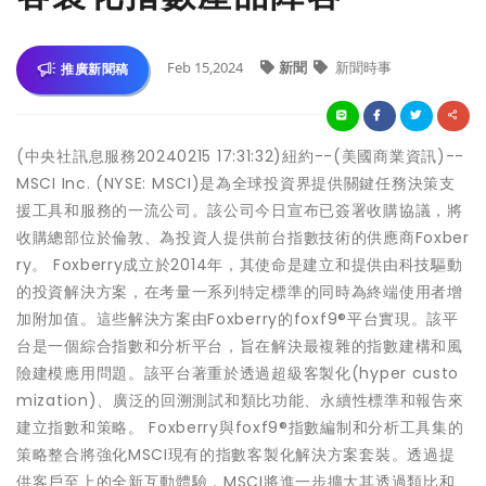
Feb 15,2024
新聞
新聞時事
推廣新聞稿
(中央社訊息服務20240215 17:31:32)紐約--(美國商業資訊)--
MSCI Inc. (NYSE: MSCI)是為全球投資界提供關鍵任務決策支
援工具和服務的一流公司。該公司今日宣布已簽署收購協議，將
收購總部位於倫敦、為投資人提供前台指數技術的供應商Foxber
ry。 Foxberry成立於2014年，其使命是建立和提供由科技驅動
的投資解決方案，在考量一系列特定標準的同時為終端使用者增
加附加值。這些解決方案由Foxberry的foxf9®平台實現。該平
台是一個綜合指數和分析平台，旨在解決最複雜的指數建構和風
險建模應用問題。該平台著重於透過超級客製化(hyper custo
mization)、廣泛的回溯測試和類比功能、永續性標準和報告來
建立指數和策略。 Foxberry與foxf9®指數編制和分析工具集的
策略整合將強化MSCI現有的指數客製化解決方案套裝。透過提
供客戶至上的全新互動體驗，MSCI將進一步擴大其透過類比和